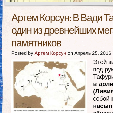
Артем Корсун: В Вади Т
один из древнейших ме
памятников
Posted by
Артем Корсун
on Апрель 25, 2016
Этой з
под ру
Тафури
в дол
(Ливия
собой
насып