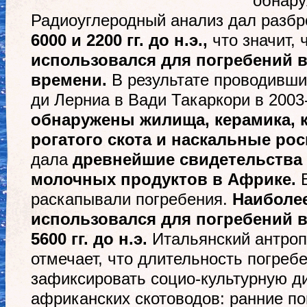
обнару
Радиоуглеродный анализ дал разбр
6000 и 2200 гг. до н.э.,
что значит, 
использовался для погребений в
времени.
В результате проводивши
ди Лерниа в Вади Такаркори в 2003
обнаружены жилища, керамика, к
рогатого скота и наскальные ро
дала
древнейшие свидетельства
молочных продуктов в Африке.
В
раскапывали погребения.
Наиболее
использовался для погребений в
5600 гг. до н.э.
Итальянский антроп
отмечает, что длительность погреб
зафиксировать социо-культурную ди
африканских скотоводов: ранние п