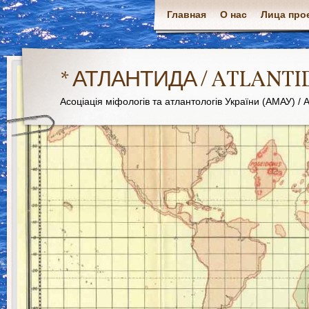
Главная
О нас
Лица про
* АТЛАНТИДА / ATLANTI
Асоціація міфологів та атлантологів України (АМАУ) / As