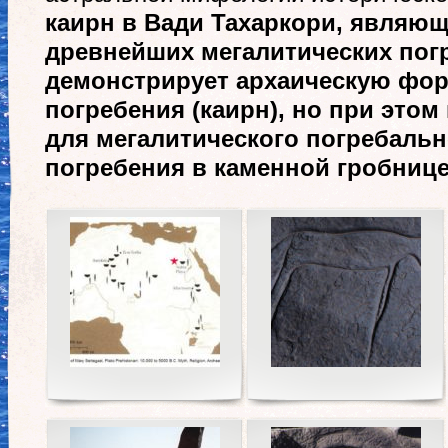
каирн в Вади Тахаркори, являю
древнейших мегалитических пог
демонстрирует архаическую фор
погребения (каирн), но при это
для мегалитического погребальн
погребения в каменной гробнице