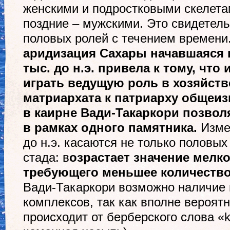
женскими и подростковыми скелетам
поздние – мужскими. Это свидетель
половых ролей с течением времени
аридизация Сахары начавшаяся в 
тыс. до н.э. привела к тому, чт
играть ведущую роль в хозяйств
матриархата к патриарху общеиз
в каирне Вади-Такаркори позволя
в рамках одного памятника.
Измен
до н.э. касаются не только половых
стада: в
озрастает значение мелко
требующего меньшее количество
Вади-Такаркори возможно наличие 
комплексов, так как вполне вероятн
происходит от берберского слова «k