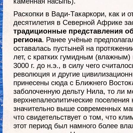
каменная насыпь).
Раскопки в Вади-Такаркори, как и 
десятилетия в Северной Африке за
традиционные представления об
региона
. Ранее учёные предполага
оставалась пустыней на протяжении
лет, с кратких гумидным (влажным)
3000 г. до н.э., в силу чего считало
революция и другие цивилизацион
принесены сюда с Ближнего Востока
заболоченную дельту Нила, то ли м
верхнепалеолитические поселения 
значительно выше современных ма
что свидетельствует о том, что кли
этот период был намного более вл