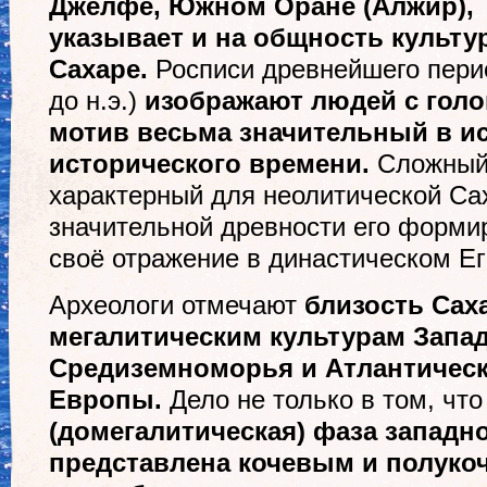
Джелфе, Южном Оране (Алжир), Т
указывает и на общность культу
Сахаре.
Росписи древнейшего период
до н.э.)
изображают людей с гол
мотив весьма значительный в ис
исторического времени.
Сложный 
характерный для неолитической Са
значительной древности его форми
своё отражение в династическом Ег
Археологи отмечают
близость Сах
мегалитическим культурам Запа
Средиземноморья и Атлантичес
Европы.
Дело не только в том, чт
(домегалитическая) фаза западн
представлена кочевым и полуко