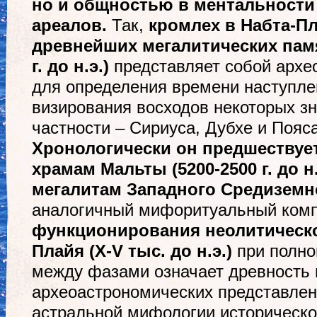
но и общностью в ментальности
ареалов.
Так,
кромлех в Набта-Пл
древнейших мегалитических памя
г. до н.э.)
представляет собой архе
для определения времени наступле
визирования восходов некоторых зн
частности – Сириуса, Дубхе и Пояс
Хронологически он предшествуе
храмам Мальты (5200-2500 г. до н.
мегалитам Западного Средиземн
аналогичный мифоритуальный комп
функционирования неолитическо
Плайя (X-V тыс. до н.э.)
при полно
между фазами означает древность 
археоастрономических представле
астральной мифологии историческо