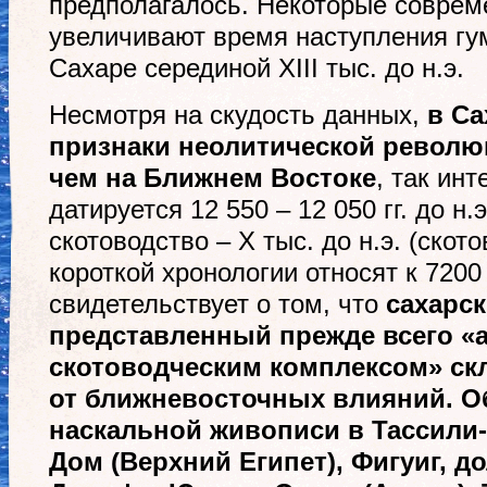
предполагалось. Некоторые соврем
увеличивают время наступления гу
Сахаре серединой XIII тыс. до н.э.
Несмотря на скудость данных,
в Са
признаки неолитической револю
чем на Ближнем Востоке
, так ин
датируется 12 550 – 12 050 гг. до н.
скотоводство – Х тыс. до н.э. (скот
короткой хронологии относят к 7200 г
свидетельствует о том, что
сахарск
представленный прежде всего «
скотоводческим комплексом» ск
от ближневосточных влияний.
О
наскальной живописи в Тассили-
Дом (Верхний Египет), Фигуиг, д