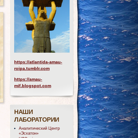
https://atlantida-amau-
roipa.tumblr.com
https://amau-
mif.blogspot.com
НАШИ
ЛАБОРАТОРИИ
Аналитический Центр
«Эсхатон»