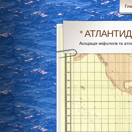
Гл
* АТЛАНТИД
Асоціація міфологів та атла