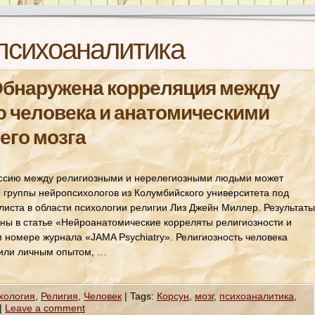
психоаналитика
Обнаружена корреляция между
 человека и анатомическими
его мозга
уссию между религиозными и нерелегиозными людьми может
 группы нейропсихологов из Колумбийского университета под
иста в области психологии религии Лиз Джейн Миллер. Результаты
ны в статье «Нейроанатомические корреляты религиозности и
 номере журнала «JAMA Psychiatry». Религиозность человека
 или личным опытом, …
хология
,
Религия
,
Человек
|
Tags:
Корсун
,
мозг
,
психоаналитика
,
|
Leave a comment