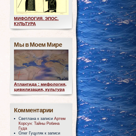
МИФОЛОГИЯ. ЭПОС.
КУЛЬТУРА
Мы в Моем Мире
Атлантида : мифология,
цивилизация, культура
Комментарии
Светлана
к записи
Артем
Корсун: Тайны Робина
Гуда
Олег Гуцуляк
к записи