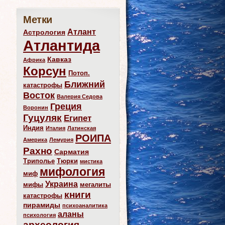
Метки
Атлант
Астрология
Атлантида
Кавказ
Африка
Корсун
Потоп.
Ближний
катастрофы
Восток
Валерия Седова
Греция
Воронин
Гуцуляк
Египет
Индия
Италия
Латинская
РОИПА
Америка
Лемурия
Рахно
Сарматия
Триполье
Тюрки
мистика
мифология
миф
Украина
мифы
мегалиты
книги
катастрофы
пирамиды
психоаналитика
аланы
психология
археология