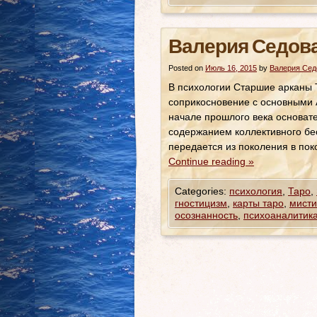
Валерия Седова
Posted on
Июль 16, 2015
by
Валерия Сед
В психологии Старшие арканы 
соприкосновение с основными 
начале прошлого века основате
содержанием коллективного бе
передается из поколения в по
Continue reading
»
Categories:
психология
,
Таро
,
гностицизм
,
карты таро
,
мисти
осознанность
,
психоаналитик