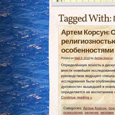
Tagged With:
Артем Корсун: 
религиозностью
особенностями 
Posted on
Май 3, 2016
by
Артем Корсун
Определённую ясность в диск
внести новейшее исследование
руководством ведущего специал
исследования были опубликова
духовности» вышедшей в новом
определяется не воспитанием
Continue reading
»
Categories:
Артем Корсун
,
пси
психология
,
религия
,
человек