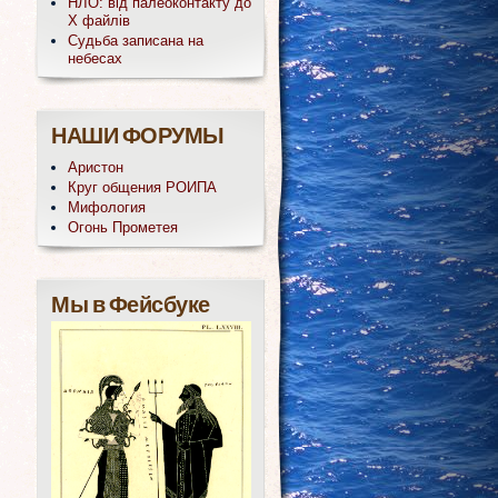
НЛО: від палеоконтакту до
Х файлів
Судьба записана на
небесах
НАШИ ФОРУМЫ
Аристон
Круг общения РОИПА
Мифология
Огонь Прометея
Мы в Фейсбуке