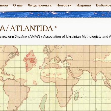
авная
О нас
Лица проекта
Новости
Издания
Библиот
А / ATLANTIDA *
нтологів України (АМАУ) / Association of Ukrainian Mythologists and A