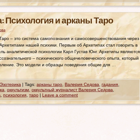
: Психология и арканы Таро
ова
Таро – это система самопознания и самосовершенствования через
Архетипами нашей психики. Первым об Архетипах стал говорить в
ль аналитической психологии Карл Густав Юнг. Архетипы являются
ссознательного – психического общечеловеческого опыта, который
коление. Это модели и образцы поведения общие для …
Эзотерика
|
Tags:
арканы таро
,
Валерия Седова
,
гадания
,
ка
,
оккультизм
,
оккультный журналист Валерия Седова
,
а
,
психология
,
таро
|
Leave a comment