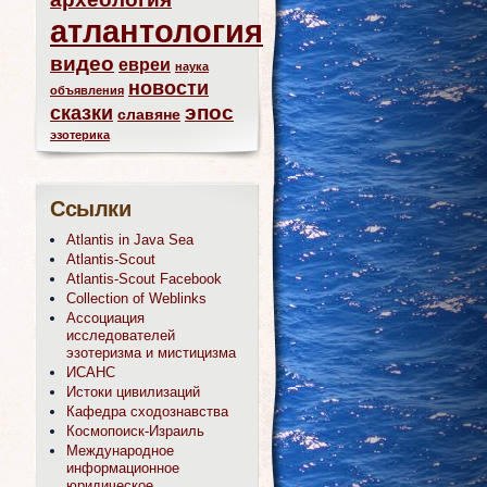
атлантология
видео
евреи
наука
новости
объявления
эпос
сказки
славяне
эзотерика
Ссылки
Atlantis in Java Sea
Atlantis-Scout
Atlantis-Scout Facebook
Collection of Weblinks
Ассоциация
исследователей
эзотеризма и мистицизма
ИСАНС
Истоки цивилизаций
Кафедра сходознавства
Космопоиск-Израиль
Международное
информационное
юридическое