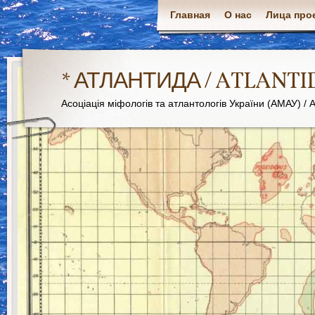
Главная
О нас
Лица про
* АТЛАНТИДА / ATLANTI
Асоціація міфологів та атлантологів України (АМАУ) / As