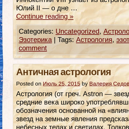
Юлий II — о дне …
Continue reading
»
Categories:
Uncategorized
,
Астроло
Эзотерика
|
Tags:
Астрология
,
эзо
comment
Античная астрология
Posted on
Июль 25, 2015
by
Валерия Седо
Астрология (от греч. Astron — звез
средние века широко употреблявш
обозначения основанной на «влия
звезд на земные явления предсказ
небесных телах и светилах. Толко