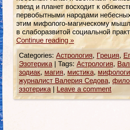
звезд и планет восходит к обожес
первобытными народами небесных 
этим мифолого-магическому мышл
в слаборазвитой социальной прак
Continue reading
»
Categories:
Астрология
,
Греция
,
Е
Эзотерика
|
Tags:
Астрология
,
Вал
зодиак
,
магия
,
мистика
,
мифологи
журналист Валерия Седова
,
фило
эзотерика
|
Leave a comment