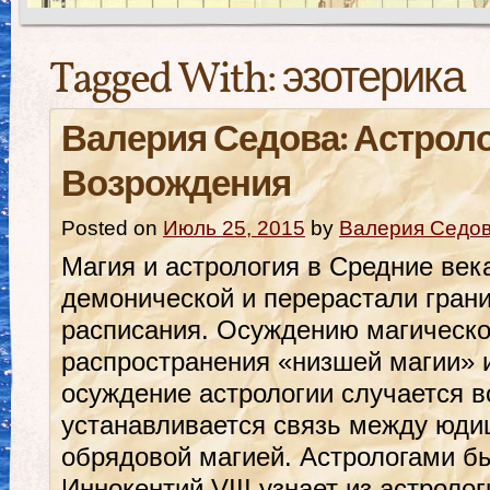
Tagged With:
эзотерика
Валерия Седова: Астроло
Возрождения
Posted on
Июль 25, 2015
by
Валерия Седо
Магия и астрология в Средние ве
демонической и перерастали гран
расписания. Осуждению магическог
распространения «низшей магии» 
осуждение астрологии случается в
устанавливается связь между юди
обрядовой магией. Астрологами бы
Иннокентий VIII узнает из астролог