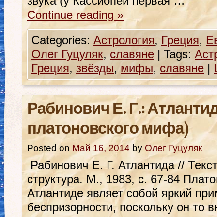
звука (у Кассиопеи первая …
Continue reading
»
Categories:
Астрология
,
Греция
,
Е
Олег Гуцуляк
,
славяне
|
Tags:
Аст
Греция
,
звёзды
,
мифы
,
славяне
|
Рабинович Е. Г.: Атланти
платоновского мифа)
Posted on
Май 16, 2014
by
Олег Гуцуляк
Рабинович Е. Г. Атлантида // Текс
структура. М., 1983, с. 67-84 Пла
Атлантиде являет собой яркий при
беспризорности, поскольку он то 