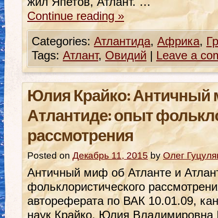
жил Япетов, Атлант. …
Continue reading
»
Categories:
Атлантида
,
Африка
,
Г
Tags:
Атлант
,
Овидий
|
Leave a co
Юлия Крайко: Античный 
Атлантиде: опыт фолькл
рассмотрения
Posted on
Декабрь 11, 2015
by
Олег Гуцуля
Античный миф об Атланте и Атлан
фольклористического рассмотрени
автореферата по ВАК 10.01.09, ка
наук Крайко, Юлия Владимировна Н