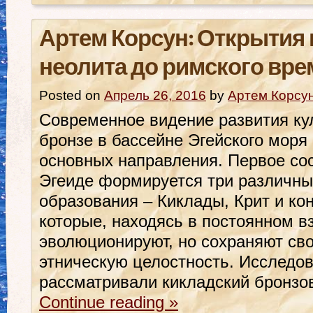
Артем Корсун: Открытия 
неолита до римского вре
Posted on
Апрель 26, 2016
by
Артем Корсу
Современное видение развития кул
бронзе в бассейне Эгейского моря
основных направления. Первое сос
Эгеиде формируется три различны
образования – Киклады, Крит и ко
которые, находясь в постоянном в
эволюционируют, но сохраняют св
этническую целостность. Исследо
рассматривали кикладский бронзо
Continue reading
»