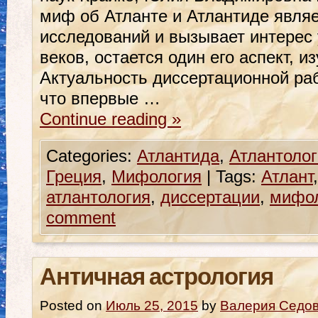
миф об Атланте и Атлантиде явля
исследований и вызывает интерес 
веков, остается один его аспект, 
Актуальность диссертационной ра
что впервые …
Continue reading
»
Categories:
Атлантида
,
Атлантолог
Греция
,
Мифология
|
Tags:
Атлант
атлантология
,
диссертации
,
мифо
comment
Античная астрология
Posted on
Июль 25, 2015
by
Валерия Седо