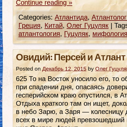
Continue reading
»
Categories:
Атлантида
,
Атлантолог
Греция
,
Китай
,
Олег Гуцуляк
|
Tag
атлантология
,
Гуцуляк
,
мифологи
Овидий: Персей и Атлант
Posted on
Декабрь 12, 2015
by
Олег Гуцуля
625 То на Восток уносило его, то о
при спадении дня, опасаясь довер
гесперийском краю опустился, в А
Отдыха краткого там он ищет, до
в небо Зарю, а Заря — колесницу 
всех в мире людей превзошедший 