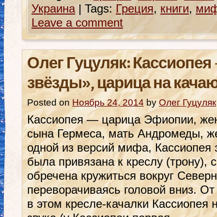
Украина
|
Tags:
Греция
,
книги
,
миф
Leave a comment
Олег Гуцуляк: Кассиопея 
звёзды», царица на кача
Posted on
Ноябрь 24, 2014
by
Олег Гуцуляк
Кассиопея — царица Эфиопии, жен
сына Гермеса, мать Андромеды, ж
одной из версий мифа, Кассиопея 
была привязана к креслу (трону), 
обречена кружиться вокруг Северн
переворачиваясь головой вниз. От
в этом кресле-качалки Кассиопея 