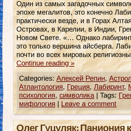
Один из самых загадочных символ
эпохе мегалитов, это конечно Лаби
практически везде, и в Горах Алта
Островах, в Карелии, в Индии, Гре
Новом Свете. «… Однако лабиринт
это только вершина айсберга. Лаб
почти во всех мировых религиозн
Continue reading
»
Categories:
Алексей Репин
,
Астро
Атлантология
,
Греция
,
Лабиринт
,
психология
,
символика
|
Tags:
Гре
мифология
|
Leave a comment
Олег Гуцуляк: Паниония 