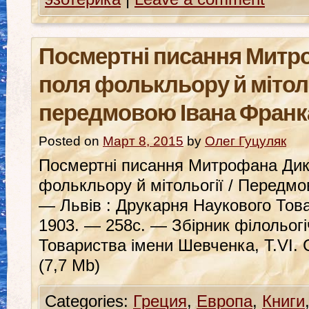
Посмертні писання Митр
поля фолькльору й мітоль
передмовою Івана Франк
Posted on
Март 8, 2015
by
Олег Гуцуляк
Посмертні писання Митрофана Дик
фолькльору й мітольогії / Передмо
— Львів : Друкарня Наукового Тов
1903. — 258с. — Збірник філольогі
Товариства імени Шевченка, Т.VI. 
(7,7 Mb)
Categories:
Греция
,
Европа
,
Книги