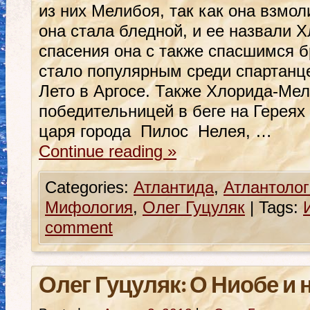
из них Мелибоя, так как она взмол
она стала бледной, и ее назвали Х
спасения она с также спасшимся 
стало популярным среди спартанц
Лето в Аргосе. Также Хлорида-Ме
победительницей в беге на Гереях
царя города Пилос Нелея, …
Continue reading
»
Categories:
Атлантида
,
Атлантолог
Мифология
,
Олег Гуцуляк
|
Tags:
comment
Олег Гуцуляк: О Ниобе и