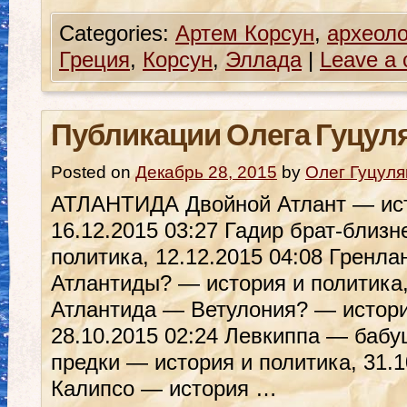
Categories:
Артем Корсун
,
археоло
Греция
,
Корсун
,
Эллада
|
Leave a
Публикации Олега Гуцул
Posted on
Декабрь 28, 2015
by
Олег Гуцуля
АТЛАНТИДА Двойной Атлант — ист
16.12.2015 03:27 Гадир брат-близ
политика, 12.12.2015 04:08 Гренл
Атлантиды? — история и политика,
Атлантида — Ветулония? — истори
28.10.2015 02:24 Левкиппа — бабу
предки — история и политика, 31.1
Калипсо — история …