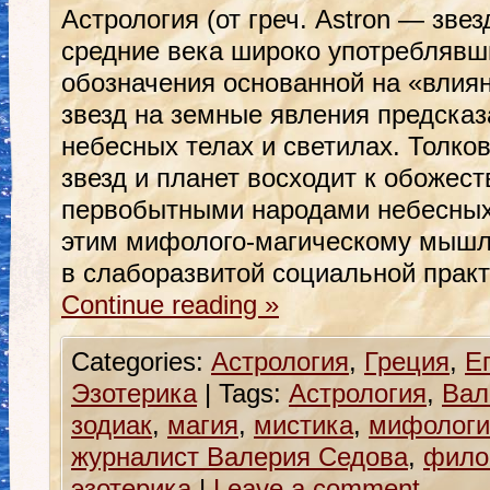
Астрология (от греч. Astron — звез
средние века широко употреблявш
обозначения основанной на «влия
звезд на земные явления предсказ
небесных телах и светилах. Толко
звезд и планет восходит к обожес
первобытными народами небесных 
этим мифолого-магическому мышл
в слаборазвитой социальной прак
Continue reading
»
Categories:
Астрология
,
Греция
,
Е
Эзотерика
|
Tags:
Астрология
,
Вал
зодиак
,
магия
,
мистика
,
мифологи
журналист Валерия Седова
,
фило
эзотерика
|
Leave a comment