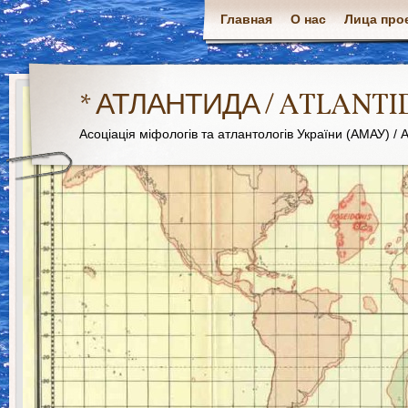
Главная
О нас
Лица про
* АТЛАНТИДА / ATLANTI
Асоціація міфологів та атлантологів України (АМАУ) / As