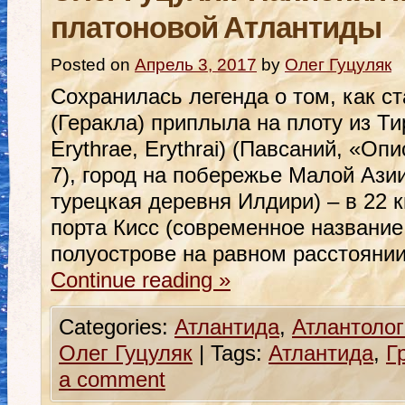
платоновой Атлантиды
Posted on
Апрель 3, 2017
by
Олег Гуцуляк
Сохранилась легенда о том, как ст
(Геракла) приплыла на плоту из Т
Erythrae, Erythrai) (Павсаний, «Оп
7), город на побережье Малой Ази
турецкая деревня Илдири) – в 22 к
порта Кисс (современное названи
полуострове на равном расстояни
Continue reading
»
Categories:
Атлантида
,
Атлантолог
Олег Гуцуляк
|
Tags:
Атлантида
,
Г
a comment