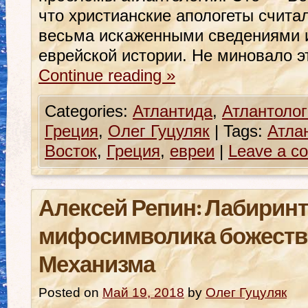
что христианские апологеты счита
весьма искаженными сведениями 
еврейской истории. Не миновало 
Continue reading
»
Categories:
Атлантида
,
Атлантолог
Греция
,
Олег Гуцуляк
|
Tags:
Атла
Восток
,
Греция
,
евреи
|
Leave a c
Алексей Репин: Лабиринт
мифосимволика божеств
Механизма
Posted on
Май 19, 2018
by
Олег Гуцуляк