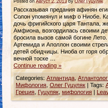
Posted on
Август 2, 2013
by
Олег Гуцуляк
Рассказывая предания афинян еги
Солон упомянул и миф о Ниобе. Ка
дочь фригийского царя Тантала, ж
Амфиона, возгордилась своими д
бросила вызов самой богине Лето. 
Артемида и Аполлон своими стрел
детей обидчицы. Ниоба от горя об
вечной тоске …
Continue reading
»
Categories:
Атлантида
,
Атлантолог
Мифология
,
Олег Гуцуляк
|
Tags:
Греция
,
Гуцуляк
,
мифология
|
Lea