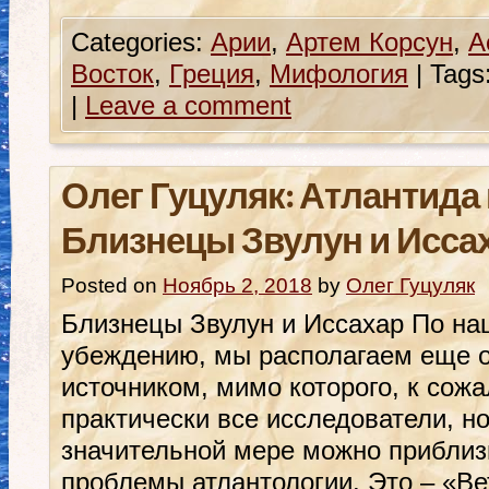
Categories:
Арии
,
Артем Корсун
,
А
Восток
,
Греция
,
Мифология
|
Tags
|
Leave a comment
Олег Гуцуляк: Атлантида 
Близнецы Звулун и Исса
Posted on
Ноябрь 2, 2018
by
Олег Гуцуляк
Близнецы Звулун и Иссахар По на
убеждению, мы располагаем еще 
источником, мимо которого, к сож
практически все исследователи, н
значительной мере можно прибли
проблемы атлантологии. Это – «Ве