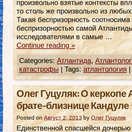
произвольно взятые контексты впл
то столь же произвольно из любых
Такая беспризорность соотносима
беспризорностью самой Атлантид
исследователями в самые …
Continue reading
»
Categories:
Атлантида
,
Атлантолог
катастрофы
|
Tags:
атлантология
|
Олег Гуцуляк: О керкопе 
брате-близнице Кандуле
Posted on
Август 2, 2013
by
Олег Гуцуляк
Единственной спасшейся дочерью