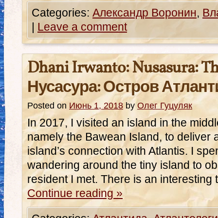
Categories:
Александр Воронин
,
Вл
|
Leave a comment
Dhani Irwanto: Nusasura: Th
Нусасура: Остров Атлант
Posted on
Июнь 1, 2018
by
Олег Гуцуляк
In 2017, I visited an island in the midd
namely the Bawean Island, to deliver 
island’s connection with Atlantis. I spe
wandering around the tiny island to ob
resident I met. There is an interesting 
Continue reading
»