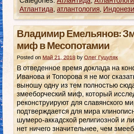
Categories:
Атлантида
,
Атлантологи
Атлантида
,
атлантология
,
Индонез
Владимир Емельянов: З
миф в Месопотамии
Posted on
Май 21, 2018
by
Олег Гуцуляк
В отведенное время доклада на ко
Иванова и Топорова я не мог сказат
выношу одну из тем полностью сюда
змееборческий миф, который иссле
реконструируют для славянского ми
подтверждается для мира клинописно
шумеро-аккадской религиозной и л
нет ничего значительнее, чем змее