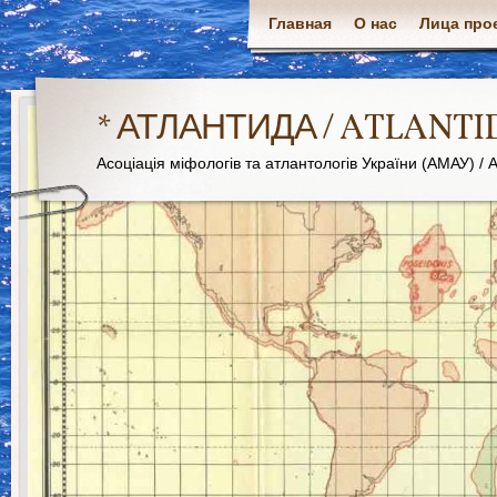
Главная
О нас
Лица про
* АТЛАНТИДА / ATLANTI
Асоціація міфологів та атлантологів України (АМАУ) / As