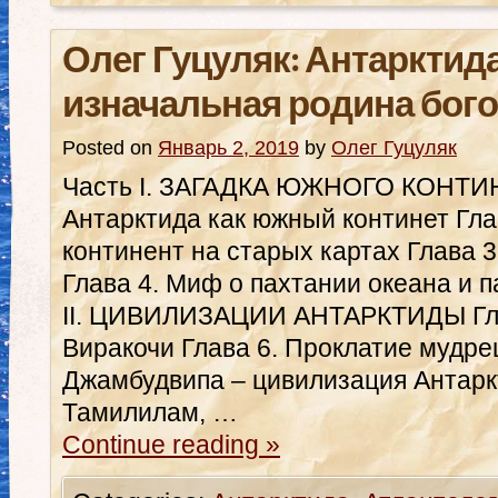
Олег Гуцуляк: Антарктида
изначальная родина бог
Posted on
Январь 2, 2019
by
Олег Гуцуляк
Часть І. ЗАГАДКА ЮЖНОГО КОНТИН
Антарктида как южный континет Гл
континент на старых картах Глава 3
Глава 4. Миф о пахтании океана и 
ІІ. ЦИВИЛИЗАЦИИ АНТАРКТИДЫ Гла
Виракочи Глава 6. Проклатие мудре
Джамбудвипа – цивилизация Антарк
Тамилилам, …
Continue reading
»