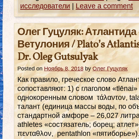
исследователи
|
Leave a comment
Олег Гуцуляк: Атлантида
Ветулония / Plato’s Atlantis
Dr. Oleg Gutsulyak
Posted on
Ноябрь 8, 2018
by
Олег Гуцуляк
Как правило, греческое слово Атлант 
сопоставляют: 1) с глаголом «tlēnai»
однокоренным словом τάλαντον, tala
талант (единица массы воды, по об
стандартной амфоре – 26,027 литра)
athletes «состязатель; борец; атлет» 
πενταθλον, pentathlon «пятиборье»).