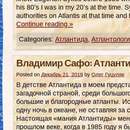
his 80’s I was in my 20’s at the time. 
authorities on Atlantis at that time and
Continue reading
»
Categories:
Атлантида
,
Атлантологи
Владимир Сафо: Атланти
Posted on
Декабрь 21, 2019
by
Олег Гуцуляк
В детстве Атлантида в моем предс
загадочной страной, среди большог
большие и благородные атланты. Ис
одну ночь в океане, не оставляя за 
Настоящая «мания Атлантиды» мен
прошлом веке, когда в 1985 году я 