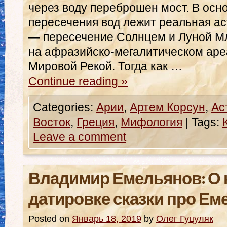
через воду переброшен мост. В осн
пересечения вод лежит реальная а
— пересечение Солнцем и Луной Мл
на афразийско-мегалитическом аре
Мировой Рекой. Тогда как …
Continue reading
»
Categories:
Арии
,
Артем Корсун
,
Ас
Восток
,
Греция
,
Мифология
|
Tags:
Leave a comment
Владимир Емельянов: О 
датировке сказки про Е
Posted on
Январь 18, 2019
by
Олег Гуцуляк