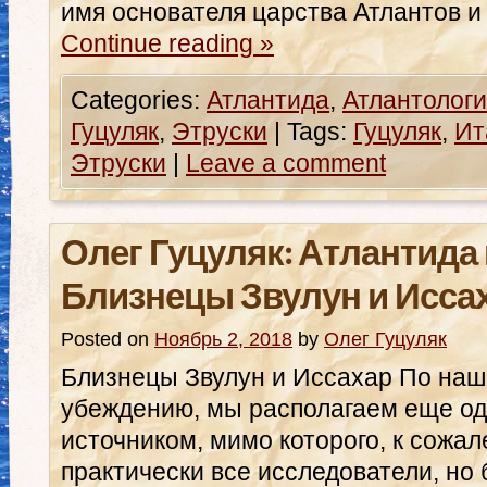
имя основателя царства Атлантов и
Continue reading
»
Categories:
Атлантида
,
Атлантологи
Гуцуляк
,
Этруски
|
Tags:
Гуцуляк
,
Ит
Этруски
|
Leave a comment
Олег Гуцуляк: Атлантида 
Близнецы Звулун и Исса
Posted on
Ноябрь 2, 2018
by
Олег Гуцуляк
Близнецы Звулун и Иссахар По наш
убеждению, мы располагаем еще о
источником, мимо которого, к сожа
практически все исследователи, но 