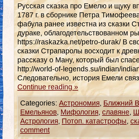
Русская сказка про Емелю и щуку в
1787 г. в сборнике Петра Тимофеев
фабула ранее известна из сказки 
дураке, облагодетельствованном рыб
https://raskazka.net/petro-durak/ В 
сказки Страпаролы восходит к дре
рассказу о Ману, который был спасе
http://world-of-legends.su/indian/indi
Следовательно, история Емели свя
Continue reading
»
Categories:
Астрономия
,
Ближний В
Емельянов
,
Мифология
,
славяне
,
Ш
Астрология
,
Потоп. катастрофы
,
ск
comment