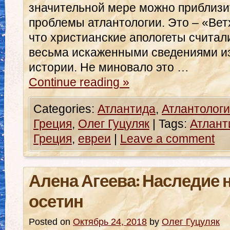
значительной мере можно приблиз
проблемы атлантологии. Это – «Вет
что христианские апологеты считал
весьма искаженными сведениями и
истории. Не миновало это …
Continue reading
»
Categories:
Атлантида
,
Атлантологи
Греция
,
Олег Гуцуляк
|
Tags:
Атлант
Греция
,
евреи
|
Leave a comment
Алена Агеева: Наследие 
осетин
Posted on
Октябрь 24, 2018
by
Олег Гуцуляк