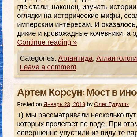
где стали, наконец, изучать истори
оглядки на исторические мифы, соз
имперским интересам. И оказалось,
дикие и кровожадные кочевники, а 
Continue reading
»
Categories:
Атлантида
,
Атлантологи
Leave a comment
Артем Корсун: Мост в ин
Posted on
Январь 23, 2019
by
Олег Гуцуляк
1) Мы рассматривали несколько пут
которых пролегает по воде. При это
совершенно упустили из виду те ва