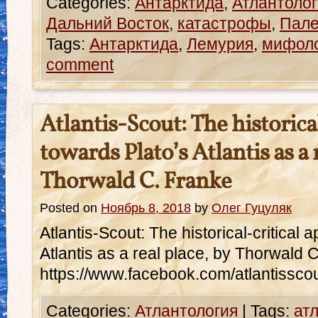
Categories:
Антарктида
,
Атлантолог
Дальний Восток
,
катастрофы
,
Пале
Tags:
Антарктида
,
Лемурия
,
мифол
comment
Atlantis-Scout: The historica
towards Plato’s Atlantis as a 
Thorwald C. Franke
Posted on
Ноябрь 8, 2018
by
Олег Гуцуляк
Atlantis-Scout: The historical-critical
Atlantis as a real place, by Thorwald 
https://www.facebook.com/atlantisscou
Categories:
Атлантология
|
Tags:
ат