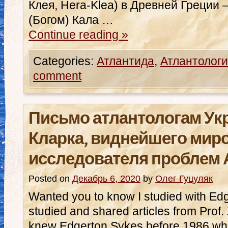
Клея, Hera-Klea) в Древней Греции 
(Богом) Кала …
Continue reading
»
Categories:
Атлантида
,
Атлантологи
comment
Письмо атлантологам Ук
Кларка, виднейшего мир
исследователя проблем
Posted on
Декабрь 6, 2020
by
Олег Гуцуляк
Wanted you to know I studied with E
studied and shared articles from Prof. 
knew Edgerton Sykes before 1986 wh