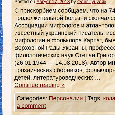
Posted on
Август 17, 2018
by
Олег Гуцуляк
С прискорбием сообщаем, что на 74
продолжительной болезни скончалс
Ассоциации мифологов и атлантоло
известный украинский писатель, ис
мифологии и фольклора Карпат, бы
Верховной Рады Украины, профессо
филологических наук Степан Григо
(26.01.1944 — 14.08.2018). Автор м
прозаических сборников, фольклорн
детей, литературоведческих …
Continue reading
»
Categories:
Персоналии
|
Tags:
код
a comment