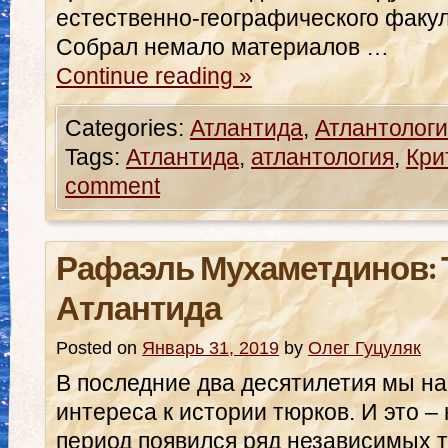
естественно-географического факул
Собрал немало материалов …
Continue reading
»
Categories:
Атлантида
,
Атлантологи
Tags:
Атлантида
,
атлантология
,
Кри
comment
Рафаэль Мухаметдинов: 
Атлантида
Posted on
Январь 31, 2019
by
Олег Гуцуляк
В последние два десятилетия мы н
интереса к истории тюрков. И это – 
период появился ряд независимых т