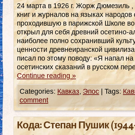
24 марта в 1926 г. Жорж Дюмезиль 
книг и журналов на языках народов 
проходившую в парижской Школе во
открыл для себя древний осетино-а
наиболее полно сохранивший культ
ценности древнеиранской цивилиза
писал по этому поводу: «Я напал на
осетинских сказаний в русском пер
Continue reading
»
Categories:
Кавказ
,
Эпос
|
Tags:
Кав
comment
Кода: Степан Пушик (1944