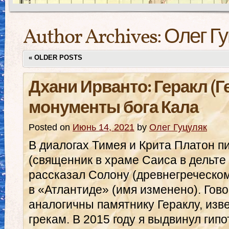
Author Archives:
Олег Г
«
OLDER POSTS
Дхани Ирванто: Геракл (Г
монументы бога Кала
Posted on
Июнь 14, 2021
by
Олег Гуцуляк
В диалогах Тимея и Крита Платон п
(священник в храме Саиса в дельте 
рассказал Солону (древнегреческом
в «Атлантиде» (имя изменено). Гово
аналогичны памятнику Гераклу, из
грекам. В 2015 году я выдвинул гипот