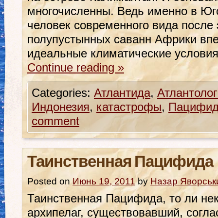
многочисленны. Ведь именно в Юг
человек современного вида после 
полупустынных саванн Африки вп
идеальные климатические услови
Continue reading
»
Categories:
Атлантида
,
Атлантолог
Индонезия
,
катастрофы
,
Пацифи
comment
Таинственная Пацифида
Posted on
Июнь 19, 2011
by
Назар Яворськ
Таинственная Пацифида, то ли нек
архипелаг, существовавший, согл