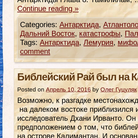
Continue reading
»
Categories:
Антарктида
,
Атлантоло
Дальний Восток
,
катастрофы
,
Пал
Tags:
Антарктида
,
Лемурия
,
мифо
comment
Библейский Рай был на 
Posted on
Апрель 10, 2016
by
Олег Гуцуляк
Возможно, к разгадке местонахож
на далеком востоке приблизился 
исследователь Дхани Ирванто. Он
предположением о том, что библе
на острове Калимантан. И основан