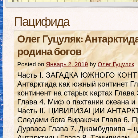
Пацифида
Олег Гуцуляк: Антарктид
родина богов
Posted on
Январь 2, 2019
by
Олег Гуцуляк
Часть І. ЗАГАДКА ЮЖНОГО КОНТ
Антарктида как южный континет Г
континент на старых картах Глава
Глава 4. Миф о пахтании океана и
Часть ІІ. ЦИВИЛИЗАЦИИ АНТАРКТ
Следами бога Виракочи Глава 6. 
Дурваса Глава 7. Джамбудвипа – 
Антарктиды Глава 8. Тамилилам, 