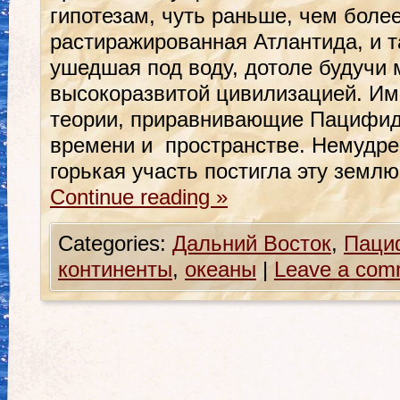
гипотезам, чуть раньше, чем боле
растиражированная Атлантида, и т
ушедшая под воду, дотоле будучи
высокоразвитой цивилизацией. Име
теории, приравнивающие Пацифид
времени и пространстве. Немудре
горькая участь постигла эту земл
Continue reading
»
Categories:
Дальний Восток
,
Паци
континенты
,
океаны
|
Leave a com