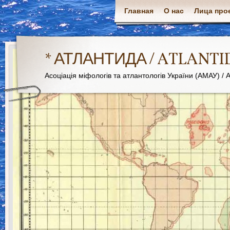
Главная
О нас
Лица про
* АТЛАНТИДА / ATLANTI
Асоціація міфологів та атлантологів України (АМАУ) / As