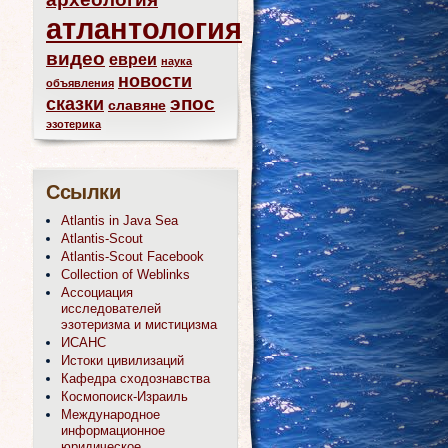
атлантология
видео
евреи
наука
новости
объявления
эпос
сказки
славяне
эзотерика
Ссылки
Atlantis in Java Sea
Atlantis-Scout
Atlantis-Scout Facebook
Collection of Weblinks
Ассоциация
исследователей
эзотеризма и мистицизма
ИСАНС
Истоки цивилизаций
Кафедра сходознавства
Космопоиск-Израиль
Международное
информационное
юридическое