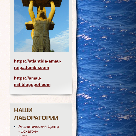
https://atlantida-amau-
roipa.tumblr.com
https://amau-
mif.blogspot.com
НАШИ
ЛАБОРАТОРИИ
Аналитический Центр
«Эсхатон»