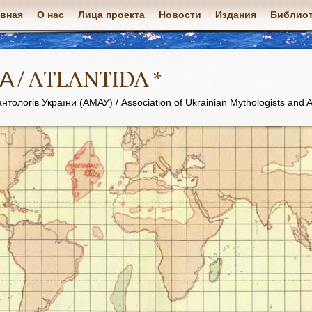
авная
О нас
Лица проекта
Новости
Издания
Библиот
А / ATLANTIDA *
нтологів України (АМАУ) / Association of Ukrainian Mythologists and A