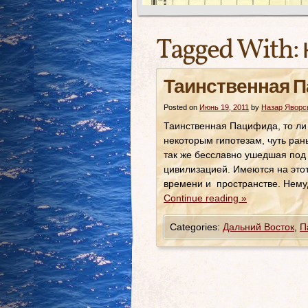
Tagged With:
Таинственная 
Posted on
Июнь 19, 2011
by
Назар Яворс
Таинственная Пацифида, то ли 
некоторым гипотезам, чуть ран
так же бесславно ушедшая под 
цивилизацией. Имеются на это
времени и пространстве. Немуд
Continue reading
»
Categories:
Дальний Восток
,
П