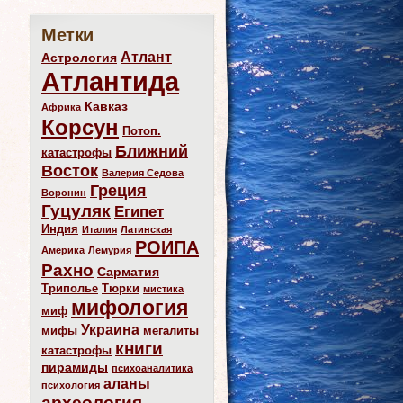
Метки
Атлант
Астрология
Атлантида
Кавказ
Африка
Корсун
Потоп.
Ближний
катастрофы
Восток
Валерия Седова
Греция
Воронин
Гуцуляк
Египет
Индия
Италия
Латинская
РОИПА
Америка
Лемурия
Рахно
Сарматия
Триполье
Тюрки
мистика
мифология
миф
Украина
мифы
мегалиты
книги
катастрофы
пирамиды
психоаналитика
аланы
психология
археология