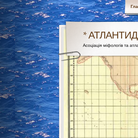
Гл
* АТЛАНТИД
Асоціація міфологів та атла