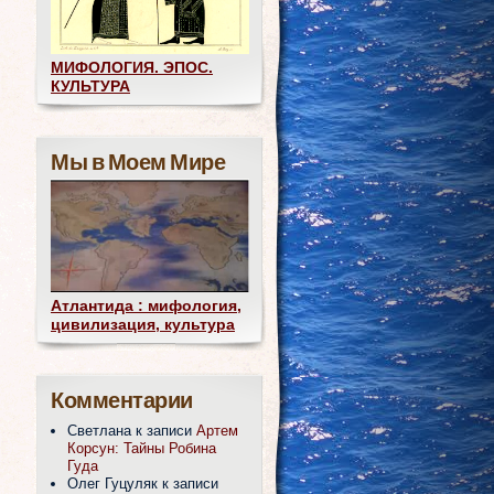
МИФОЛОГИЯ. ЭПОС.
КУЛЬТУРА
Мы в Моем Мире
Атлантида : мифология,
цивилизация, культура
Комментарии
Светлана
к записи
Артем
Корсун: Тайны Робина
Гуда
Олег Гуцуляк
к записи