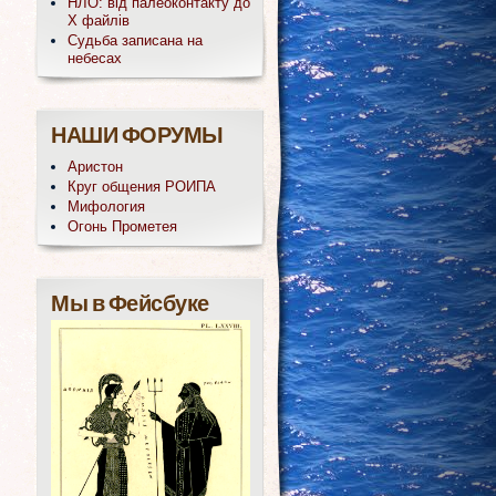
НЛО: від палеоконтакту до
Х файлів
Судьба записана на
небесах
НАШИ ФОРУМЫ
Аристон
Круг общения РОИПА
Мифология
Огонь Прометея
Мы в Фейсбуке