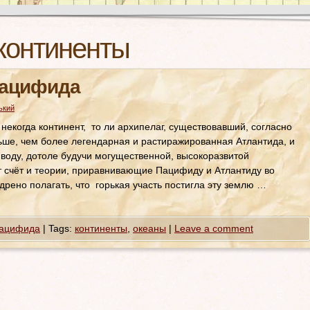
континенты
Пацифида
ький
некогда континент, то ли архипелаг, существовавший, согласно
ьше, чем более легендарная и растиражированная Атлантида, и
воду, дотоле будучи могущественной, высокоразвитой
т счёт и теории, приравнивающие Пацифиду и Атлантиду во
рено полагать, что горькая участь постигла эту землю …
ацифида
|
Tags:
континенты
,
океаны
|
Leave a comment