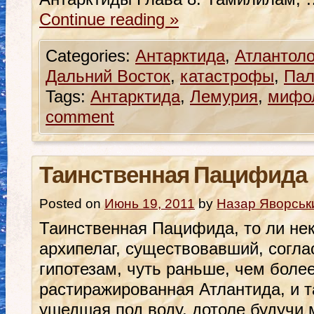
Continue reading
»
Categories:
Антарктида
,
Атлантоло
Дальний Восток
,
катастрофы
,
Пал
Tags:
Антарктида
,
Лемурия
,
мифо
comment
Таинственная Пацифида
Posted on
Июнь 19, 2011
by
Назар Яворськ
Таинственная Пацифида, то ли нек
архипелаг, существовавший, согл
гипотезам, чуть раньше, чем боле
растиражированная Атлантида, и т
ушедшая под воду, дотоле будучи