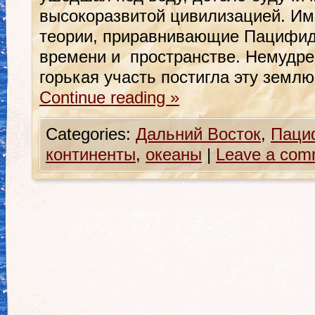
высокоразвитой цивилизацией. Име
теории, приравнивающие Пацифид
времени и пространстве. Немудре
горькая участь постигла эту земл
Continue reading
»
Categories:
Дальний Восток
,
Паци
континенты
,
океаны
|
Leave a com