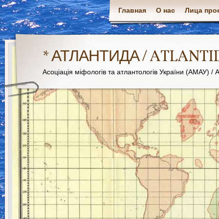
Главная
О нас
Лица про
* АТЛАНТИДА / ATLANTI
Асоціація міфологів та атлантологів України (АМАУ) / As