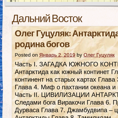
Дальний Восток
Олег Гуцуляк: Антарктид
родина богов
Posted on
Январь 2, 2019
by
Олег Гуцуляк
Часть І. ЗАГАДКА ЮЖНОГО КОНТ
Антарктида как южный континет Г
континент на старых картах Глава
Глава 4. Миф о пахтании океана и
Часть ІІ. ЦИВИЛИЗАЦИИ АНТАРКТ
Следами бога Виракочи Глава 6. 
Дурваса Глава 7. Джамбудвипа – 
Антарктиды Глава 8. Тамилилам, 