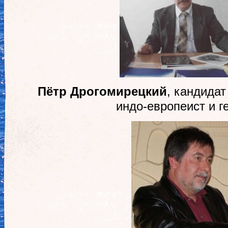
Пётр Дрогомирецкий
, кандидат
индо-европеист и г