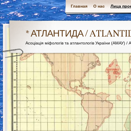
Главная
О нас
Лица про
* АТЛАНТИДА / ATLANTI
Асоціація міфологів та атлантологів України (АМАУ) / As