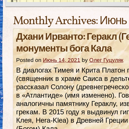
Monthly Archives:
Июнь 
Дхани Ирванто: Геракл (Г
монументы бога Кала
Posted on
Июнь 14, 2021
by
Олег Гуцуляк
В диалогах Тимея и Крита Платон 
(священник в храме Саиса в дельт
рассказал Солону (древнегреческо
в «Атлантиде» (имя изменено). Гов
аналогичны памятнику Гераклу, и
грекам. В 2015 году я выдвинул гип
Клея, Hera-Klea) в Древней Греци
(Богом) Кала …