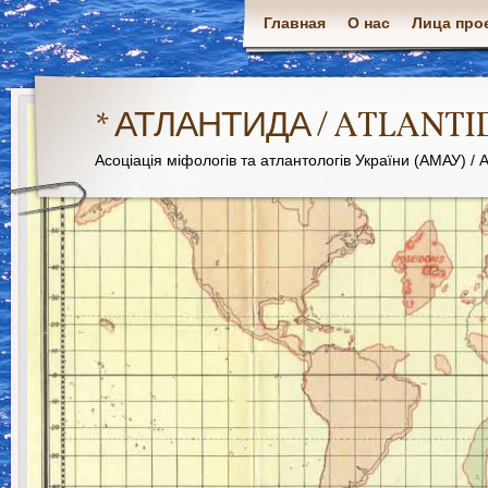
Главная
О нас
Лица про
* АТЛАНТИДА / ATLANTI
Асоціація міфологів та атлантологів України (АМАУ) / As