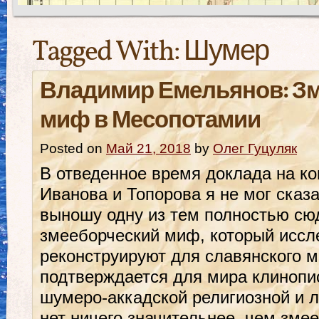
Tagged With:
Шумер
Владимир Емельянов: З
миф в Месопотамии
Posted on
Май 21, 2018
by
Олег Гуцуляк
В отведенное время доклада на к
Иванова и Топорова я не мог сказа
выношу одну из тем полностью сюд
змееборческий миф, который иссл
реконструируют для славянского м
подтверждается для мира клинопис
шумеро-аккадской религиозной и 
нет ничего значительнее, чем зме