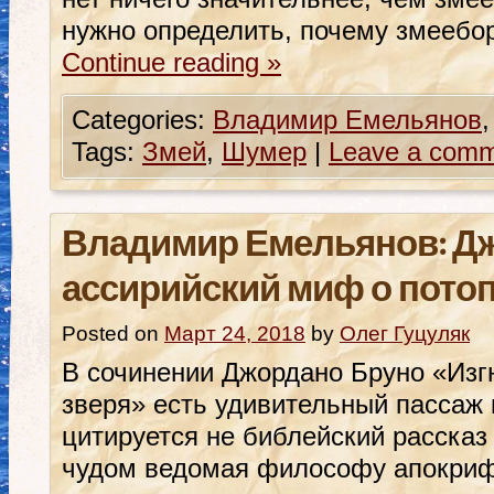
нужно определить, почему змеебо
Continue reading
»
Categories:
Владимир Емельянов
Tags:
Змей
,
Шумер
|
Leave a com
Владимир Емельянов: Дж
ассирийский миф о пото
Posted on
Март 24, 2018
by
Олег Гуцуляк
В сочинении Джордано Бруно «Изг
зверя» есть удивительный пассаж 
цитируется не библейский рассказ 
чудом ведомая философу апокриф