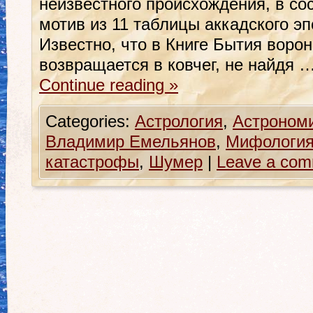
неизвестного происхождения, в со
мотив из 11 таблицы аккадского э
Известно, что в Книге Бытия воро
возвращается в ковчег, не найдя 
Continue reading
»
Categories:
Астрология
,
Астроном
Владимир Емельянов
,
Мифологи
катастрофы
,
Шумер
|
Leave a co