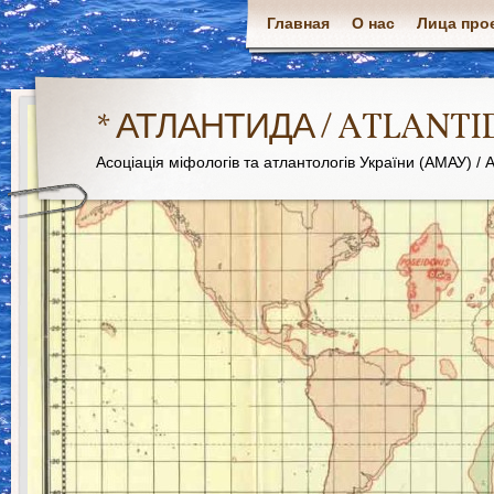
Главная
О нас
Лица про
* АТЛАНТИДА / ATLANTI
Асоціація міфологів та атлантологів України (АМАУ) / As