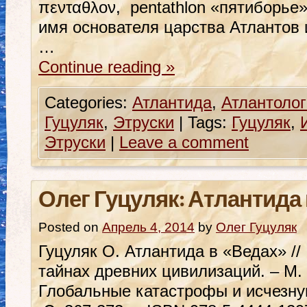
πενταθλον, pentathlon «пятиборье»
имя основателя царства Атлантов 
…
Continue reading
»
Categories:
Атлантида
,
Атлантолог
Гуцуляк
,
Этруски
|
Tags:
Гуцуляк
,
Этруски
|
Leave a comment
Олег Гуцуляк: Атлантида
Posted on
Апрель 4, 2014
by
Олег Гуцуляк
Гуцуляк О. Атлантида в «Ведах» //
тайнах древних цивилизаций. – М. :
Глобальные катастрофы и исчезну