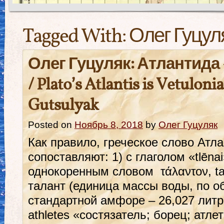
Tagged With:
Олег Гуцул
Олег Гуцуляк: Атлантида
/ Plato’s Atlantis is Vetuloni
Gutsulyak
Posted on
Ноябрь 8, 2018
by
Олег Гуцуляк
Как правило, греческое слово Атлан
сопоставляют: 1) с глаголом «tlēnai
однокоренным словом τάλαντον, tal
талант (единица массы воды, по о
стандартной амфоре – 26,027 литра
athletes «состязатель; борец; атлет