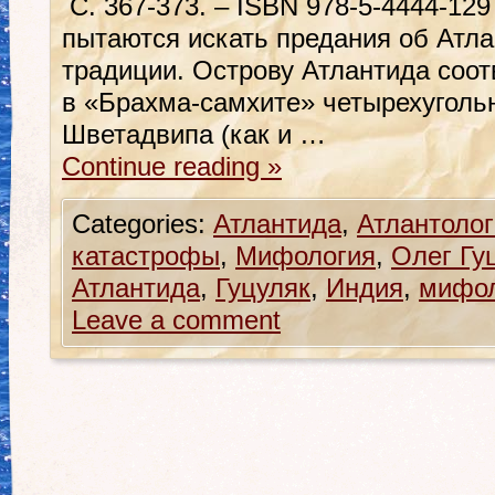
С. 367-373. – ISBN 978-5-4444-129
пытаются искать предания об Атла
традиции. Острову Атлантида соо
в «Брахма-самхите» четырехугольн
Шветадвипа (как и …
Continue reading
»
Categories:
Атлантида
,
Атлантолог
катастрофы
,
Мифология
,
Олег Гу
Атлантида
,
Гуцуляк
,
Индия
,
мифол
Leave a comment