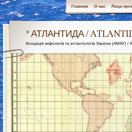
Главная
О нас
Лица про
* АТЛАНТИДА / ATLANTI
Асоціація міфологів та атлантологів України (АМАУ) / As