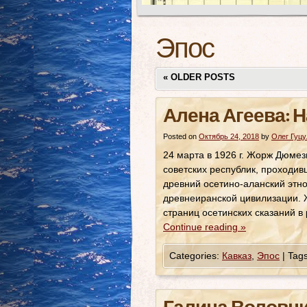
Эпос
«
OLDER POSTS
Алена Агеева: 
Posted on
Октябрь 24, 2018
by
Олег Гуцу
24 марта в 1926 г. Жорж Дюмез
советских республик, проходив
древний осетино-аланский этн
древнеиранской цивилизации. Ж
страниц осетинских сказаний в
Continue reading
»
Categories:
Кавказ
,
Эпос
|
Tags