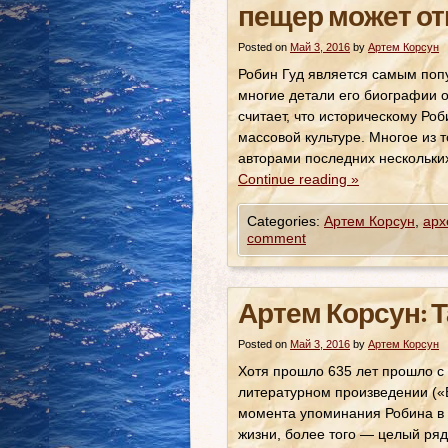
пещер может от
Posted on
Май 3, 2016
by
Артем Корсун
Робин Гуд является самым поп
многие детали его биографии 
считает, что историческому Ро
массовой культуре. Многое из 
авторами последних нескольки
Continue reading
»
Categories:
Артем Корсун
,
арх
comment
Артем Корсун: 
Posted on
Май 3, 2016
by
Артем Корсун
Хотя прошло 635 лет прошло с 
литературном произведении («В
момента упоминания Робина в 
жизни, более того — целый ряд