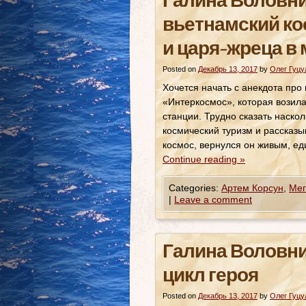
Галина Воловни
вьетнамский ко
и царя-жреца в 
Posted on
Декабрь 13, 2017
by
Олег Гуцу
Хочется начать с анекдота про
«Интеркосмос», которая возила
станции. Трудно сказать наско
космический туризм и рассказы
космос, вернулся он живым, ед
Continue reading
»
Categories:
Артем Корсун
,
Мег
|
Leave a comment
Галина Воловни
цикл героя
Posted on
Декабрь 13, 2017
by
Олег Гуцу