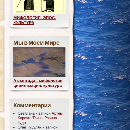
МИФОЛОГИЯ. ЭПОС.
КУЛЬТУРА
Мы в Моем Мире
Атлантида : мифология,
цивилизация, культура
Комментарии
Светлана
к записи
Артем
Корсун: Тайны Робина
Гуда
Олег Гуцуляк
к записи