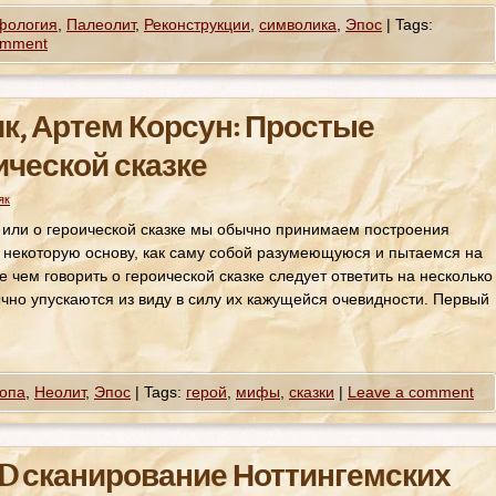
фология
,
Палеолит
,
Реконструкции
,
символика
,
Эпос
|
Tags:
omment
к, Артем Корсун: Простые
ической сказке
як
 или о героической сказке мы обычно принимаем построения
а некоторую основу, как саму собой разумеющуюся и пытаемся на
е чем говорить о героической сказке следует ответить на несколько
чно упускаются из виду в силу их кажущейся очевидности. Первый
опа
,
Неолит
,
Эпос
|
Tags:
герой
,
мифы
,
сказки
|
Leave a comment
3D сканирование Ноттингемских