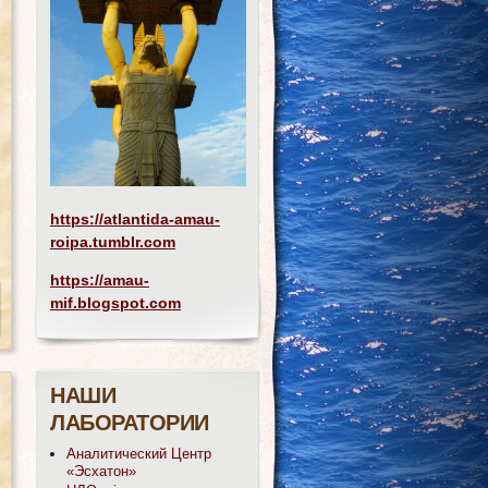
https://atlantida-amau-
roipa.tumblr.com
https://amau-
mif.blogspot.com
НАШИ
ЛАБОРАТОРИИ
Аналитический Центр
«Эсхатон»