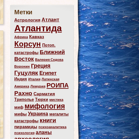
Метки
Атлант
Астрология
Атлантида
Кавказ
Африка
Корсун
Потоп.
Ближний
катастрофы
Восток
Валерия Седова
Греция
Воронин
Гуцуляк
Египет
Индия
Италия
Латинская
РОИПА
Америка
Лемурия
Рахно
Сарматия
Триполье
Тюрки
мистика
мифология
миф
Украина
мифы
мегалиты
книги
катастрофы
пирамиды
психоаналитика
аланы
психология
археология