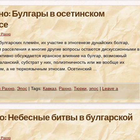
но: Булгары в осетинском
се
 Рахно
улгарских племён, их участие в этногенезе дунайских болгар,
ти расселения и многие другие вопросы остаются дискуссионными в
ктивно обсуждается иранское влияние на булгар, возможный
аланский, субстрат у них, полиэтничность или же вообще их
м, а не тюркоязычным этносам. Осетинский …
н Рахно
,
Эпос
|
Tags:
Кавказ
,
Рахно
,
Тюрки
,
эпос
|
Leave a
о: Небесные битвы в булгарской
 Рахно