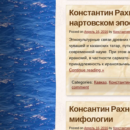
Константин Рах
нартовском эпо
Posted on
Апрель 16, 2016
by
Константин
Этнокультурные связи древних б
чувашей и казанских татар, пу
современной науке. При этом а
иранский, в частности сармато-
принадлежность к ираноязычны
Continue reading
»
Categories:
Кавказ
,
Константи
comment
Консантин Рахн
мифологии
Posted on
Апрель 16, 2016
by
Константин