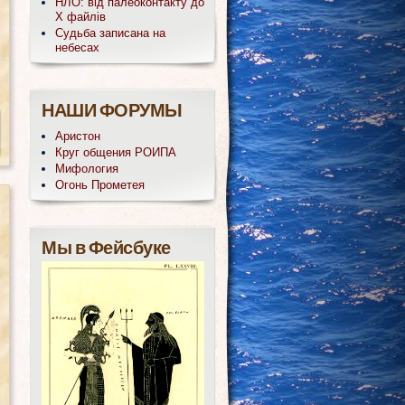
НЛО: від палеоконтакту до
Х файлів
Судьба записана на
небесах
НАШИ ФОРУМЫ
Аристон
Круг общения РОИПА
Мифология
Огонь Прометея
Мы в Фейсбуке