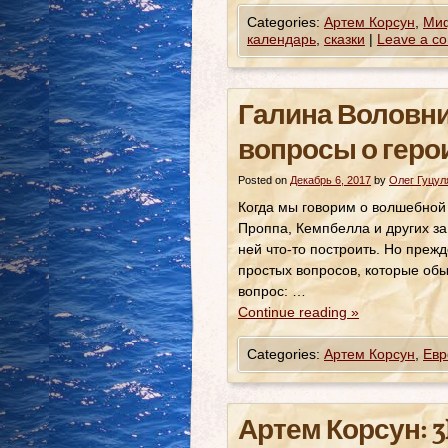
Categories:
Артем Корсун
,
Ми
календарь
,
сказки
|
Leave a c
Галина Воловни
вопросы о геро
Posted on
Декабрь 6, 2017
by
Олег Гуцул
Когда мы говорим о волшебной
Проппа, Кемпбелла и других з
ней что-то построить. Но прежд
простых вопросов, которые обы
вопрос: …
Continue reading
»
Categories:
Артем Корсун
,
Евр
Артем Корсун: 