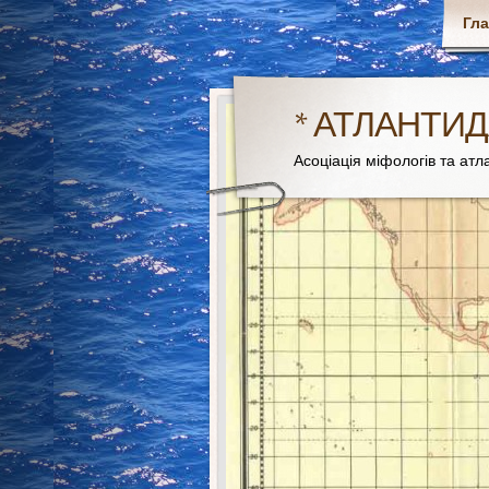
Гл
* АТЛАНТИД
Асоціація міфологів та атла