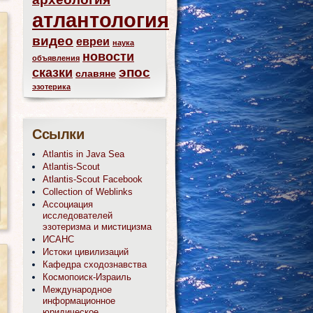
атлантология
видео
евреи
наука
новости
объявления
эпос
сказки
славяне
эзотерика
Ссылки
Atlantis in Java Sea
Atlantis-Scout
Atlantis-Scout Facebook
Collection of Weblinks
Ассоциация
исследователей
эзотеризма и мистицизма
ИСАНС
Истоки цивилизаций
Кафедра сходознавства
Космопоиск-Израиль
Международное
информационное
юридическое