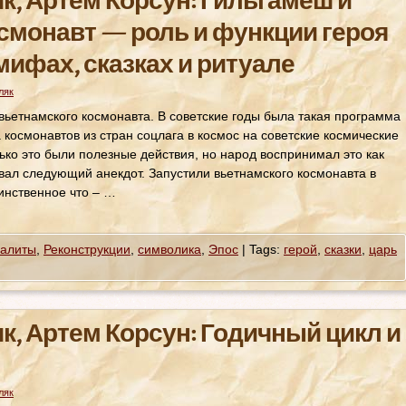
к, Артем Корсун: Гильгамеш и
смонавт — роль и функции героя
мифах, сказках и ритуале
ляк
 вьетнамского космонавта. В советские годы была такая программа
 космонавтов из стран соцлага в космос на советские космические
лько это были полезные действия, но народ воспринимал это как
вал следующий анекдот. Запустили вьетнамского космонавта в
инственное что – …
алиты
,
Реконструкции
,
символика
,
Эпос
|
Tags:
герой
,
сказки
,
царь
к, Артем Корсун: Годичный цикл и
ляк