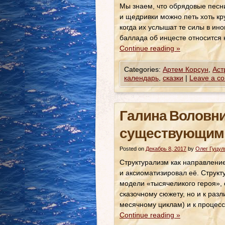
Мы знаем, что обрядовые песн
и щедривки можно петь хоть кр
когда их услышат те силы в ин
баллада об инцесте относится 
Continue reading
»
Categories:
Артем Корсун
,
Аст
календарь
,
сказки
|
Leave a c
Галина Воловни
существующим 
Posted on
Декабрь 8, 2017
by
Олег Гуцул
Структурализм как направлени
и аксиоматизировал её. Структ
модели «тысячеликого героя», 
сказочному сюжету, но и к раз
месячному циклам) и к процесс
Continue reading
»