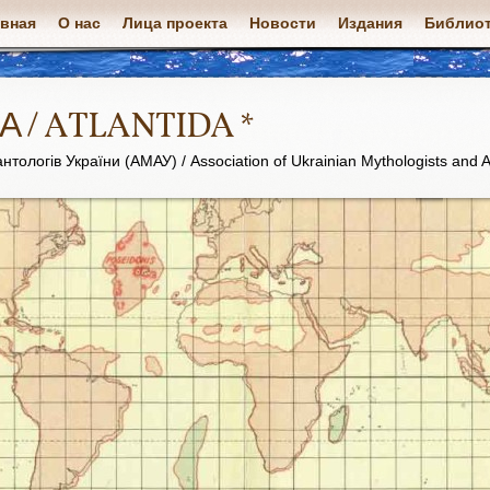
авная
О нас
Лица проекта
Новости
Издания
Библиот
А / ATLANTIDA *
нтологів України (АМАУ) / Association of Ukrainian Mythologists and A