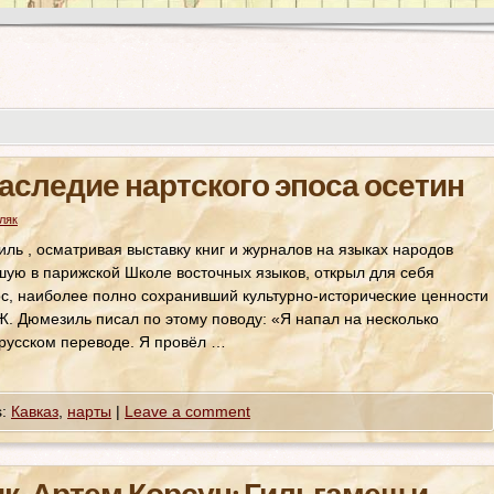
Наследие нартского эпоса осетин
ляк
иль , осматривая выставку книг и журналов на языках народов
шую в парижской Школе восточных языков, открыл для себя
ос, наиболее полно сохранивший культурно-исторические ценности
. Дюмезиль писал по этому поводу: «Я напал на несколько
 русском переводе. Я провёл …
:
Кавказ
,
нарты
|
Leave a comment