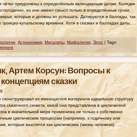
и чётко приурочены к определённым календарным датам. Колядки
углогодично, но они имеют смысл только в определённые сроки,
омирье, которые и должны их услышать. Датируются и баллады, так
к троицко-купальскому времени. Хотя в сказках и балладах даты, …
рология
,
Астрономия
,
Мегалиты
,
Мифология
,
Эпос
|
Tags:
omment
к, Артем Корсун: Вопросы к
концепциям сказки
як
е сконструировал из имеющегося материала идеальную структуру
ура сказочного сюжета, какой она представлена в циклической
она в значительной мере применима не только к собственно
личным циклическим процессам (например, к годичному или
ам, которые мыслятся как циклические (жизнь человека). …