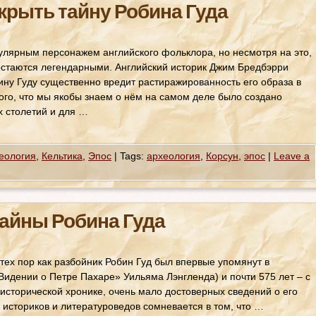
крыть тайну Робина Гуда
улярным персонажем английского фольклора, но несмотря на это,
остаются легендарными. Английский историк Джим Бредбэрри
бину Гуду существенно вредит растиражированность его образа в
того, что мы якобы знаем о нём на самом деле было создано
х столетий и для …
еология
,
Кельтика
,
Эпос
|
Tags:
археология
,
Корсун
,
эпос
|
Leave a
Тайны Робина Гуда
тех пор как разбойник Робин Гуд был впервые упомянут в
идении о Петре Пахаре» Уильяма Лэнгленда) и почти 575 лет – с
исторической хронике, очень мало достоверных сведений о его
 историков и литературоведов сомневается в том, что …