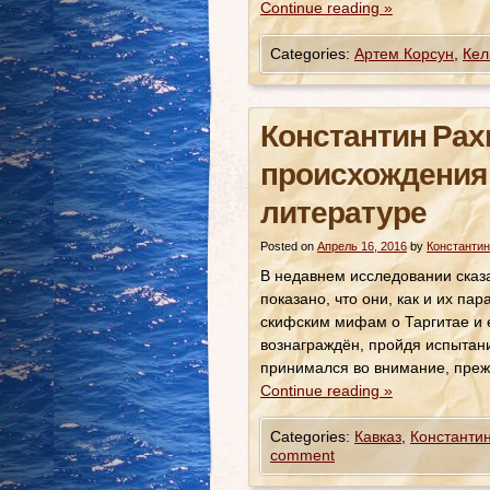
Continue reading
»
Categories:
Артем Корсун
,
Кел
Константин Рах
происхождения 
литературе
Posted on
Апрель 16, 2016
by
Константин
В недавнем исследовании сказ
показано, что они, как и их па
скифским мифам о Таргитае и е
вознаграждён, пройдя испытани
принимался во внимание, преж
Continue reading
»
Categories:
Кавказ
,
Константи
comment