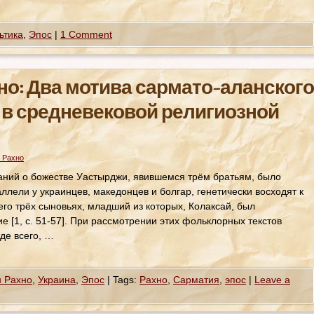
ьтика
,
Эпос
|
1 Comment
но: Два мотива сармато-аланского
в средневековой религиозной
 Рахно
аний о божестве Уастырджи, явившемся трём братьям, было
раллели у украинцев, македонцев и болгар, генетически восходят к
го трёх сыновьях, младший из которых, Колаксай, был
е [1, с. 51-57]. При рассмотрении этих фольклорных текстов
де всего, …
н Рахно
,
Украина
,
Эпос
|
Tags:
Рахно
,
Сарматия
,
эпос
|
Leave a