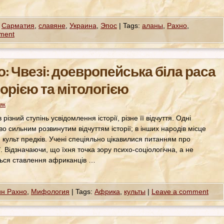
,
Сарматия
,
славяне
,
Украина
,
Эпос
|
Tags:
аланы
,
Рахно
,
ment
: Чвезі: доевропейська біла раса
торією та мітологією
як
різний ступінь усвідомлення історії, різне її відчуття. Одні
 сильним розвинутим відчуттям історії; в інших народів місце
й культ предків. Учені спеціяльно цікавилися питанням про
. Відзначаючи, що їхня точка зору психо-соціологічна, а не
ється ставлення африканців …
ин Рахно
,
Мифология
|
Tags:
Африка
,
культы
|
Leave a comment