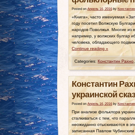
фольклорные п
Posted on
Апрель 16, 2016
by
Константин
«Книга», часто именуемая «За
году посетил Волжскую Булгар
народов Поволжья. Многие из е
например, у волжских булгар 
человека, обладающего подвиж
Continue reading
»
Categories:
Константин Рахно
Константин Рах
украинской ска
Posted on
Апрель 16, 2016
by
Константин
При анализе фольклора украин
сталкиваться с тем, что парал
неожиданно отыскиваются в эпос
записанная Павлом Чубинским в