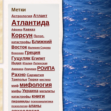
Метки
Атлант
Астрология
Атлантида
Кавказ
Африка
Корсун
Потоп.
Ближний
катастрофы
Восток
Валерия Седова
Греция
Воронин
Гуцуляк
Египет
Индия
Италия
Латинская
РОИПА
Америка
Лемурия
Рахно
Сарматия
Триполье
Тюрки
мистика
мифология
миф
Украина
мифы
мегалиты
книги
катастрофы
пирамиды
психоаналитика
аланы
психология
археология