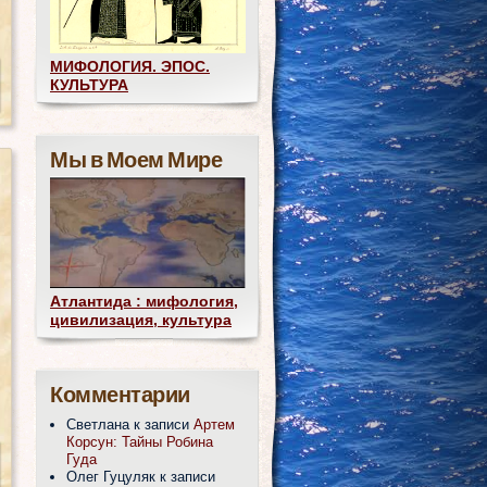
МИФОЛОГИЯ. ЭПОС.
КУЛЬТУРА
Мы в Моем Мире
Атлантида : мифология,
цивилизация, культура
Комментарии
Светлана
к записи
Артем
Корсун: Тайны Робина
Гуда
Олег Гуцуляк
к записи