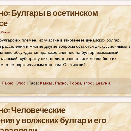
но: Булгары в осетинском
се
 Рахно
улгарских племён, их участие в этногенезе дунайских болгар,
ти расселения и многие другие вопросы остаются дискуссионными в
ктивно обсуждается иранское влияние на булгар, возможный
аланский, субстрат у них, полиэтничность или же вообще их
м, а не тюркоязычным этносам. Осетинский …
н Рахно
,
Эпос
|
Tags:
Кавказ
,
Рахно
,
Тюрки
,
эпос
|
Leave a
но: Человеческие
ия у волжских булгар и его