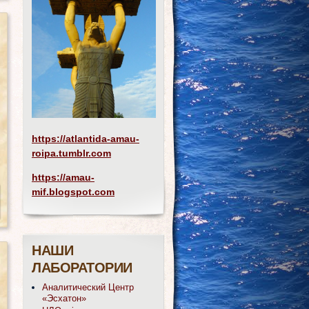
https://atlantida-amau-
roipa.tumblr.com
https://amau-
mif.blogspot.com
НАШИ
ЛАБОРАТОРИИ
Аналитический Центр
«Эсхатон»