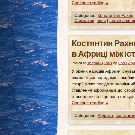
Continue reading
»
Categories:
Константин Рахно
Сарматия
,
эпос
|
Leave a com
Костянтин Рахно
в Африці між іс
Posted on
Февраль 4, 2014
by
Олег Гуцул
У різних народів Африки існував 
вважаються народами з особливо
історії може посідати анонімни
ставлення африканців до історії
гносеологічна і що вона стосу
Continue reading
»
Categories:
Африка
,
Констант