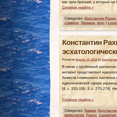
как трое братьев, у которых не
Continue reading
»
Categories:
Константин Рахно
славяне
,
Украина
,
эпос
|
Leav
Константин Рах
эсхатологическ
Posted on
Апрель 16, 2016
by
Константин
В связи с проблемой контакто
интерес представляют идеолог
божеств славянского пантеона 
идеологической сфере украинц
[4, с. 153-155; 3, с. 270-274]
…
Continue reading
»
Categories:
Кавказ
,
Константи
мифология
,
Рахно
,
Сарматия