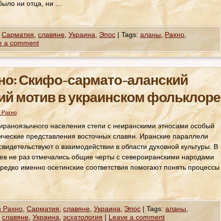
 было ни отца, ни …
,
Сарматия
,
славяне
,
Украина
,
Эпос
|
Tags:
аланы
,
Рахно
,
e a comment
но: Скифо-сармато-аланский
ий мотив в украинском фольклоре
 Рахно
в ираноязычного населения степи с неиранскими этносами особый
ические представления восточных славян. Иранские параллели
свидетельствуют о взаимодействии в области духовной культуры. В
ев не раз отмечались общие черты с североиранскими народами
. Нередко именно осетинские соответствия помогают понять процессы
н Рахно
,
Сарматия
,
славяне
,
Украина
,
Эпос
|
Tags:
аланы
,
,
славяне
,
Украина
,
эсхатология
|
Leave a comment