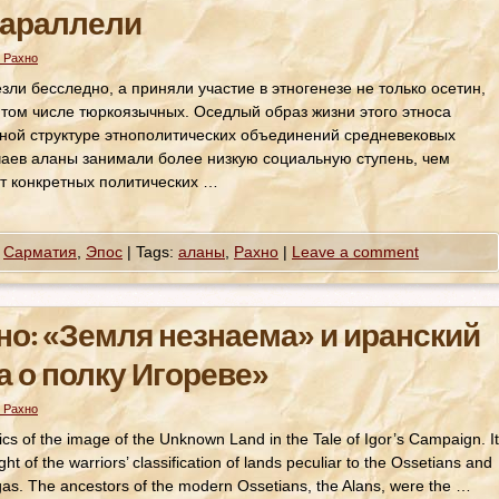
араллели
 Рахно
и бесследно, а приняли участие в этногенезе не только осетин,
в том числе тюркоязычных. Оседлый образ жизни этого этноса
ьной структуре этнополитических объединений средневековых
чаев аланы занимали более низкую социальную ступень, чем
от конкретных политических …
,
Сарматия
,
Эпос
|
Tags:
аланы
,
Рахно
|
Leave a comment
но: «Земля незнаема» и иранский
а о полку Игореве»
 Рахно
ics of the image of the Unknown Land in the Tale of Igor’s Campaign. It
ght of the warriors’ classification of lands peculiar to the Ossetians and
agas. The ancestors of the modern Ossetians, the Alans, were the …