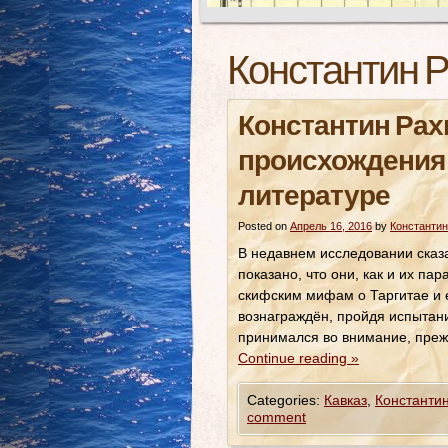
Константин 
Константин Рах
происхождения 
литературе
Posted on
Апрель 16, 2016
by
Константин
В недавнем исследовании сказ
показано, что они, как и их па
скифским мифам о Таргитае и е
вознаграждён, пройдя испытани
принимался во внимание, преж
Continue reading
»
Categories:
Кавказ
,
Константи
comment