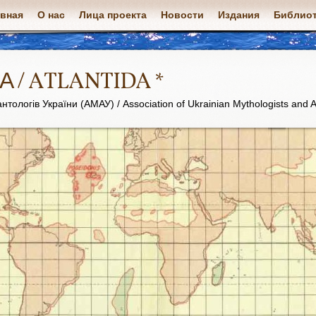
авная
О нас
Лица проекта
Новости
Издания
Библиот
А / ATLANTIDA *
нтологів України (АМАУ) / Association of Ukrainian Mythologists and A