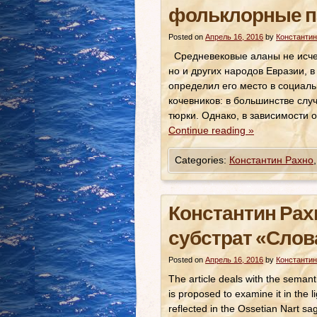
фольклорные п
Posted on
Апрель 16, 2016
by
Константин
Средневековые аланы не исчезл
но и других народов Евразии, 
определил его место в социал
кочевников: в большинстве слу
тюрки. Однако, в зависимости 
Continue reading
»
Categories:
Константин Рахно
Константин Рах
субстрат «Слов
Posted on
Апрель 16, 2016
by
Константин
The article deals with the semant
is proposed to examine it in the li
reflected in the Ossetian Nart s