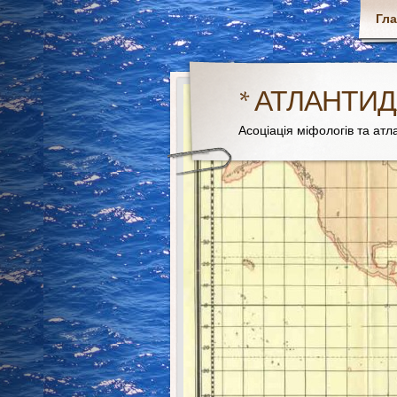
Гл
* АТЛАНТИД
Асоціація міфологів та атла