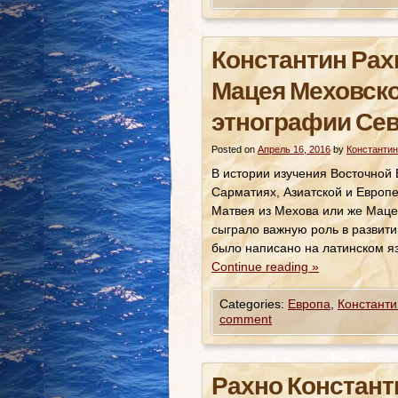
Константин Рахн
Мацея Меховско
этнографии Се
Posted on
Апрель 16, 2016
by
Константин
В истории изучения Восточной 
Сарматиях, Азиатской и Европе
Матвея из Мехова или же Маце
сыграло важную роль в развити
было написано на латинском я
Continue reading
»
Categories:
Европа
,
Константи
comment
Рахно Констант