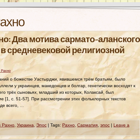
Рахно
но: Два мотива сармато-аланского
в средневековой религиозной
 Рахно
аний о божестве Уастырджи, явившемся трём братьям, было
раллели у украинцев, македонцев и болгар, генетически восходят к
го трёх сыновьях, младший из которых, Колаксай, был
е [1, с. 51-57]. При рассмотрении этих фольклорных текстов
де всего, …
н Рахно
,
Украина
,
Эпос
|
Tags:
Рахно
,
Сарматия
,
эпос
|
Leave a