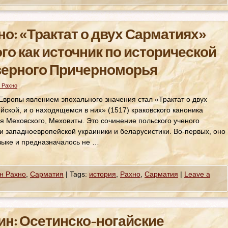
о: «Трактат о двух Сарматиях»
го как источник по исторической
верного Причерноморья
 Рахно
Европы явлением эпохального значения стал «Трактат о двух
йской, и о находящемся в них» (1517) краковского каноника
я Меховского, Меховиты. Это сочинение польского ученого
и западноевропейской украиники и беларусистики. Во-первых, оно
зыке и предназначалось не …
н Рахно
,
Сарматия
|
Tags:
история
,
Рахно
,
Сарматия
|
Leave a
ин: Осетинско-ногайские