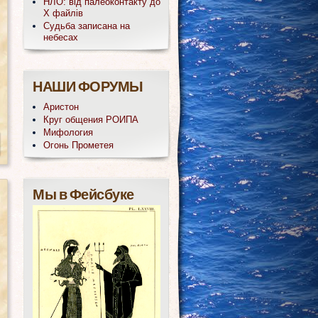
НЛО: від палеоконтакту до
Х файлів
Судьба записана на
небесах
НАШИ ФОРУМЫ
Аристон
Круг общения РОИПА
Мифология
Огонь Прометея
Мы в Фейсбуке