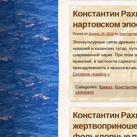
Константин Рах
нартовском эпо
Posted on
Апрель 16, 2016
by
Константин
Этнокультурные связи древних б
чувашей и казанских татар, пу
современной науке. При этом а
иранский, в частности сармато-
принадлежность к ираноязычны
Continue reading
»
Categories:
Кавказ
,
Константи
comment
Константин Рах
жертвоприношен