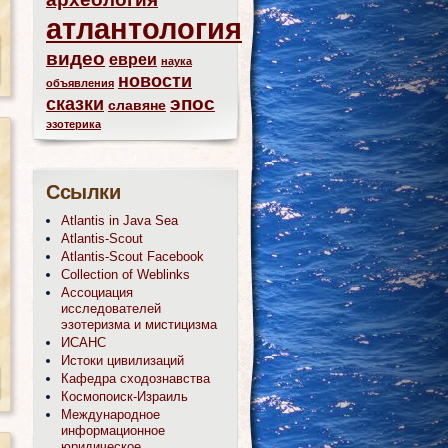
атлантология
видео
евреи
наука
новости
объявления
эпос
сказки
славяне
эзотерика
Ссылки
Atlantis in Java Sea
Atlantis-Scout
Atlantis-Scout Facebook
Collection of Weblinks
Ассоциация
исследователей
эзотеризма и мистицизма
ИСАНС
Истоки цивилизаций
Кафедра сходознавства
Космопоиск-Израиль
Международное
информационное
юридическое