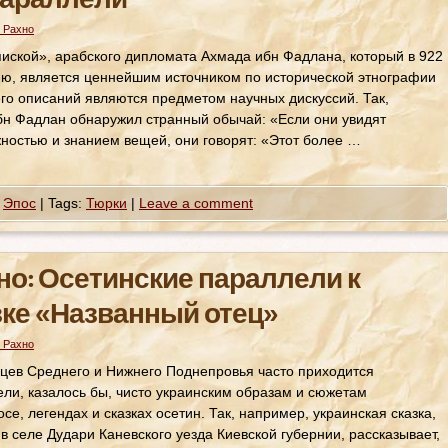
араллели
 Рахно
пиской», арабского дипломата Ахмада ибн Фадлана, который в 922
ию, является ценнейшим источником по исторической этнографии
го описаний являются предметом научных дискуссий. Так,
ибн Фадлан обнаружил странный обычай: «Если они увидят
ностью и знанием вещей, они говорят: «Этот более …
,
Эпос
|
Tags:
Тюрки
|
Leave a comment
но: Осетинские параллели к
зке «Названный отец»
 Рахно
цев Среднего и Нижнего Поднепровья часто приходится
лели, казалось бы, чисто украинским образам и сюжетам
е, легендах и сказках осетин. Так, например, украинская сказка,
 селе Дудари Каневского уезда Киевской губернии, рассказывает,