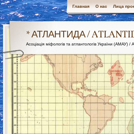
Главная
О нас
Лица про
* АТЛАНТИДА / ATLANTI
Асоціація міфологів та атлантологів України (АМАУ) / As