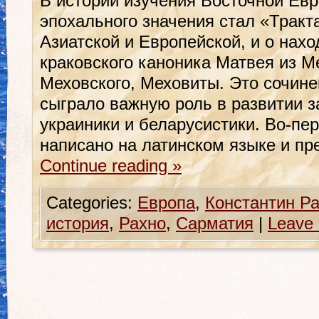
В истории изучения Восточной Ев
эпохального значения стал «Тракт
Азиатской и Европейской, и о нахо
краковского каноника Матвея из 
Меховского, Меховиты. Это сочине
сыграло важную роль в развитии 
украиники и беларусистики. Во-пе
написано на латинском языке и п
Continue reading
»
Categories:
Европа
,
Константин Р
история
,
Рахно
,
Сарматия
|
Leave