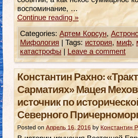
воспоминание, …
Continue reading
»
Categories:
Артем Корсун
,
Астрон
Мифология
|
Tags:
история
,
миф
,
катастрофы
|
Leave a comment
Константин Рахно: «Тракт
Сарматиях» Мацея Мехов
источник по историческо
Северного Причерномор
Posted on
Апрель 16, 2016
by
Константин 