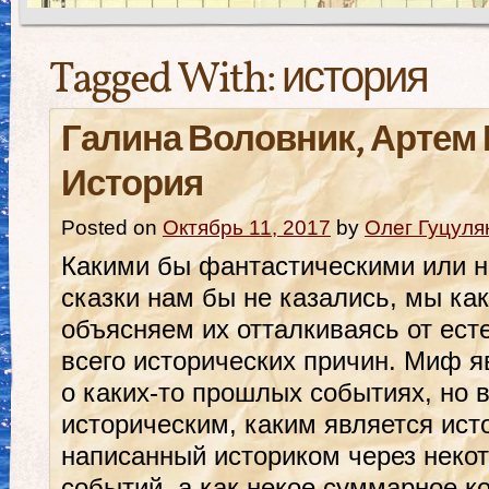
Tagged With:
история
Галина Воловник, Артем 
История
Posted on
Октябрь 11, 2017
by
Олег Гуцуля
Какими бы фантастическими или 
сказки нам бы не казались, мы к
объясняем их отталкиваясь от ест
всего исторических причин. Миф 
о каких-то прошлых событиях, но
историческим, каким является ист
написанный историком через некот
событий, а как некое суммарное к