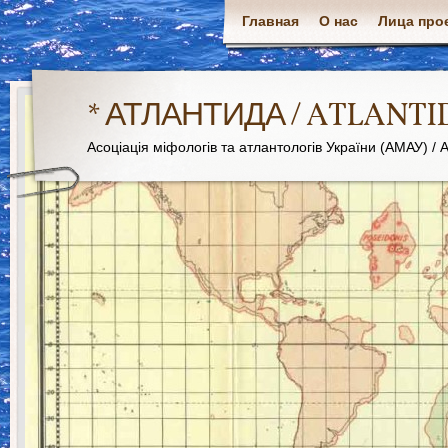
Главная
О нас
Лица про
* АТЛАНТИДА / ATLANTI
Асоціація міфологів та атлантологів України (АМАУ) / As