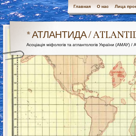
Главная
О нас
Лица про
* АТЛАНТИДА / ATLANTI
Асоціація міфологів та атлантологів України (АМАУ) / As