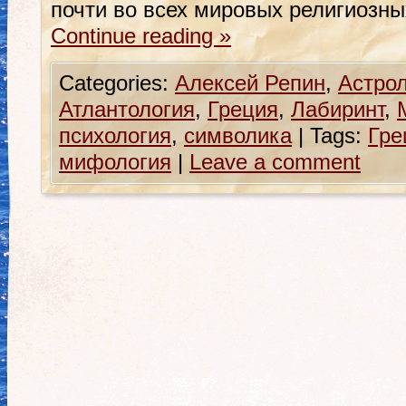
почти во всех мировых религиозн
Continue reading
»
Categories:
Алексей Репин
,
Астро
Атлантология
,
Греция
,
Лабиринт
,
психология
,
символика
|
Tags:
Гре
мифология
|
Leave a comment