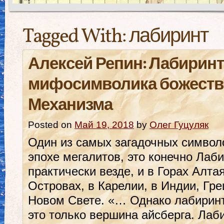
Tagged With:
лабиринт
Алексей Репин: Лабиринт
мифосимволика божеств
Механизма
Posted on
Май 19, 2018
by
Олег Гуцуляк
Один из самых загадочных символ
эпохе мегалитов, это конечно Лаби
практически везде, и в Горах Алта
Островах, в Карелии, в Индии, Гре
Новом Свете. «… Однако лабиринт
это только вершина айсберга. Лаб