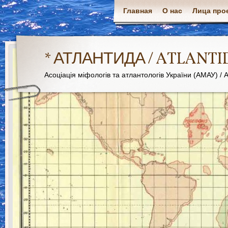
Главная
О нас
Лица про
* АТЛАНТИДА / ATLANTI
Асоціація міфологів та атлантологів України (АМАУ) / As