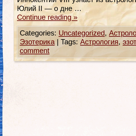
Юлий II — о дне …
Continue reading
»
Categories:
Uncategorized
,
Астроло
Эзотерика
|
Tags:
Астрология
,
эзо
comment