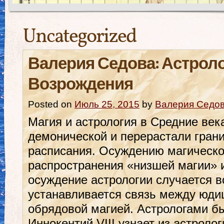
Uncategorized
Валерия Седова: Астроло
Возрождения
Posted on
Июль 25, 2015
by
Валерия Седо
Магия и астрология в Средние ве
демонической и перерастали гран
расписания. Осуждению магическог
распространения «низшей магии» 
осуждение астрологии случается в
устанавливается связь между юди
обрядовой магией. Астрологами бы
Иннокентий VIII узнает из астролог