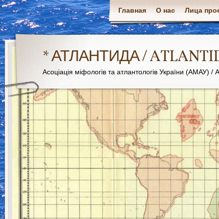
Главная
О нас
Лица про
* АТЛАНТИДА / ATLANTI
Асоціація міфологів та атлантологів України (АМАУ) / As