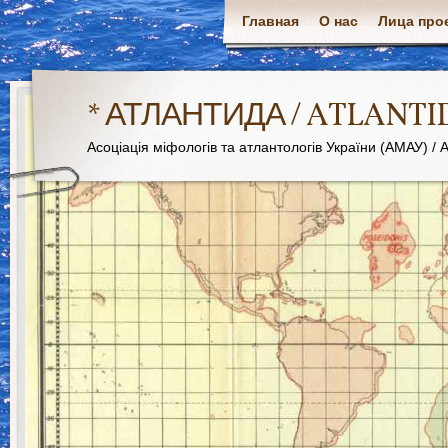
Главная
О нас
Лица про
* АТЛАНТИДА / ATLANTI
Асоціація міфологів та атлантологів України (АМАУ) / As