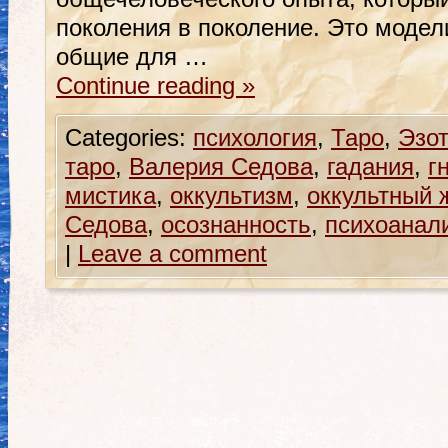
поколения в поколение. Это модел
общие для …
Continue reading
»
Categories:
психология
,
Таро
,
Эзо
таро
,
Валерия Седова
,
гадания
,
г
мистика
,
оккультизм
,
оккультный 
Седова
,
осознанность
,
психоанал
|
Leave a comment