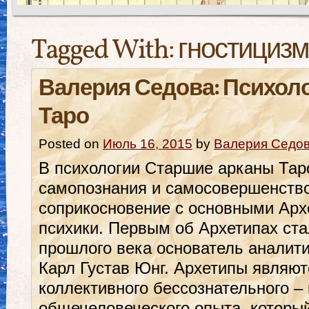
Tagged With:
гностицизм
Валерия Седова: Психоло
Таро
Posted on
Июль 16, 2015
by
Валерия Седо
В психологии Старшие арканы Таро
самопознания и самосовершенство
соприкосновение с основными Ар
психики. Первым об Архетипах ста
прошлого века основатель аналити
Карл Густав Юнг. Архетипы являю
коллективного бессознательного –
общечеловеческого опыта, который