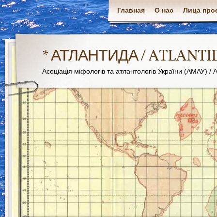
Главная
О нас
Лица про
* АТЛАНТИДА / ATLANTI
Асоціація міфологів та атлантологів України (АМАУ) / As