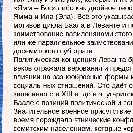
«Ямм – Бог» либо как двойное тео
Ямма и Ила (Эла). Всё это указыва
мотивов цикла Баала в Леванте и п
заимствование вавилонянами этого
или же параллельное заимствовани
досемитского субстрата.
Политическая концепция Леванта б
веков отражала верования и предс
влиянии на разнообразные формы 
социаль-ных отношений. Это даёт 
записанного в XIII в. до н.э. угарит
Баале с позиций политической и со
Значительное военное присутствие 
время порождало этнические конф
семитским населением, которые хо