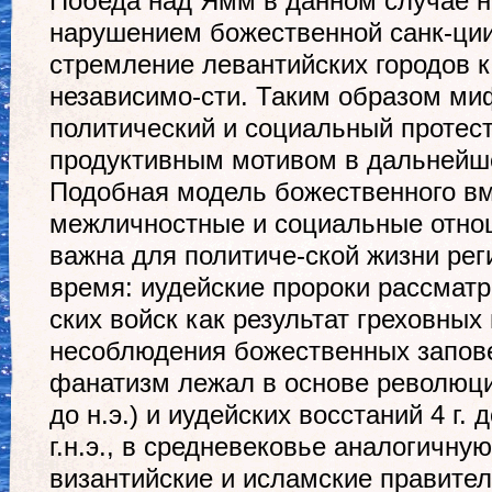
Победа над Ямм в данном случае н
нарушением божественной санк-ции
стремление левантийских городов к
независимо-сти. Таким образом ми
политический и социальный протест
продуктивным мотивом в дальнейше
Подобная модель божественного в
межличностные и социальные отно
важна для политиче-ской жизни рег
время: иудейские пророки рассматр
ских войск как результат греховных
несоблюдения божественных запов
фанатизм лежал в основе революции
до н.э.) и иудейских восстаний 4 г. д
г.н.э., в средневековье аналогичн
византийские и исламские правител