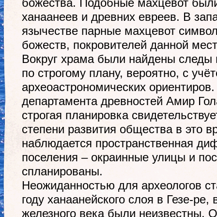
божества. Подобные махцевот были
ханаанеев и древних евреев. В за
язычестве парные махцевот символ
божеств, покровителей данной мест
Вокруг храма были найдены следы 
по строгому плану, вероятно, с учё
археоастрономических ориентиров.
департамента древностей Амир Гола
строгая планировка свидетельствуе
степени развития общества в это в
наблюдается пространственная д
поселения – окраинные улицы и пос
спланированы.
Неожиданностью для археологов ст
году ханаанейского слоя в Гезе-ре,
железного века были неизвестны. 