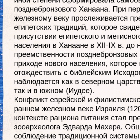
иной степени сформировала самоб
позднебронзового Ханаана. При пер
железному веку прослеживается пр
египетских традиций, которое свиде
присутствии египетского и метисног
населения в Ханаане в XII-IX в. до 
преемственности позднебронзовых т
приходе нового населения, которо
отождествить с библейским Исходо
наблюдается как в северном царст
так и в южном (Иудее).
Конфликт еврейской и филистимско
раннем железном веке Израиля (1200-
контексте рациона питания стал п
зооархеолога Эдварда Махера. Общ
соблюдение традиционной системы 