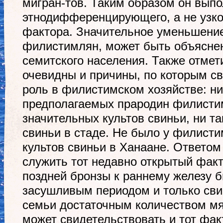
мигран-тов. Таким образом он вып
этнодифференцирующего, а не узк
фактора. Значительное уменьшение
филистимлян, может быть объясне
семитского населения. Также отмети
очевидны и причины, по которым с
роль в филистимском хозяйстве: ни
предполагаемых прародин филисти
значительных культов свиньи, ни т
свиньи в стаде. Не было у филист
культов свиньи в Ханаане. Ответом
служить тот недавно открытый факт
поздней бронзы к раннему железу 
засушливым периодом и только сви
семьи достаточным количеством мяс
может свидетельствовать и тот фак