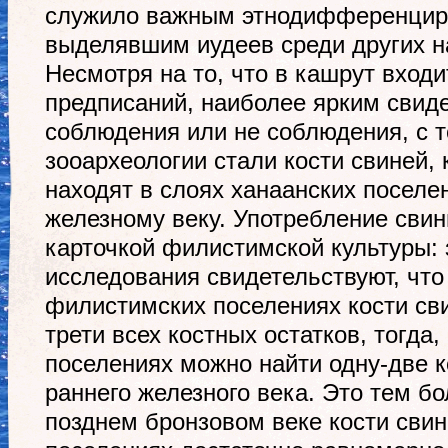
служило важным этнодифференци
выделявшим иудеев среди других н
Несмотря на то, что в кашрут входи
предписаний, наиболее ярким свид
соблюдения или не соблюдения, с т
зооархеологии стали кости свиней,
находят в слоях ханаанских поселе
железному веку. Употребление сви
карточкой филистимской культуры:
исследования свидетельствуют, что
филистимских поселениях кости св
трети всех костных остатков, тогда,
поселениях можно найти одну-две к
раннего железного века. Это тем бо
позднем бронзовом веке кости сви