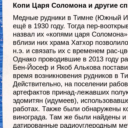
Копи Царя Соломона и другие с
Медные рудники в Тимне (Южный И
ещё в 1930 году. Тогда пер-вооткры
назвал их «копями царя Соломона».
вблизи них храма Хатхор позволило 
н.э. и связать их с временем рас-ц
Однако проводившие в 2013 году ра
Бен-Йосеф и Якоб Алькова постави
время возникновения рудников в Т
Действительно, на поселении рабо
артефактов принад-лежавших полу
эдомитян (идумеев), использовавш
работах. Также были обнаружены к
винограда. Там же были найдены и
датированные радиоуглеродным мето