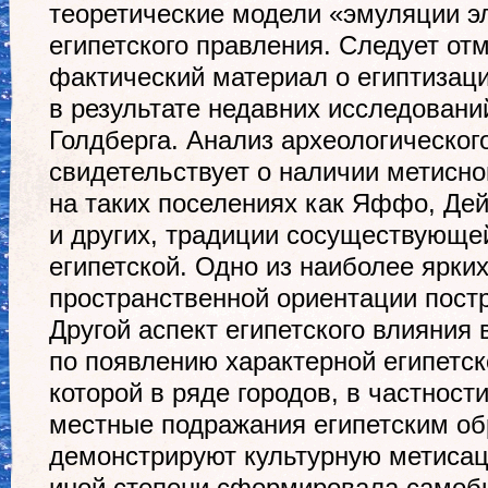
теоретические модели «эмуляции э
египетского правления. Следует от
фактический материал о египтизац
в результате недавних исследован
Голдберга. Анализ археологическог
свидетельствует о наличии метисно
на таких поселениях как Яффо, Де
и других, традиции сосуществующе
египетской. Одно из наиболее ярки
пространственной ориентации постр
Другой аспект египетского влияния
по появлению характерной египетск
которой в ряде городов, в частнос
местные подражания египетским об
демонстрируют культурную метисаци