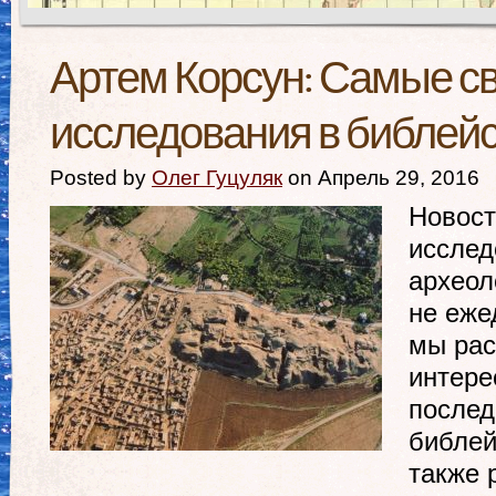
Артем Корсун: Самые св
исследования в библейс
Posted by
Олег Гуцуляк
on Апрель 29, 2016
Новост
исслед
археол
не еже
мы рас
интере
послед
библей
также 