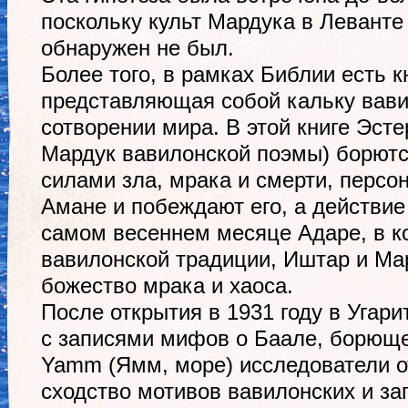
поскольку культ Мардука в Леванте
обнаружен не был.
Более того, в рамках Библии есть 
представляющая собой кальку вави
сотворении мира. В этой книге Эст
Мардук вавилонской поэмы) борютс
силами зла, мрака и смерти, перс
Амане и побеждают его, а действие
самом весеннем месяце Адаре, в к
вавилонской традиции, Иштар и Ма
божество мрака и хаоса.
После открытия в 1931 году в Угар
с записями мифов о Баале, борющ
Yamm (Ямм, море) исследователи о
сходство мотивов вавилонских и з