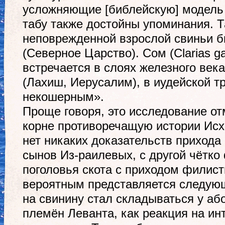
усложняющие [библейскую] модель
табу также достойны упоминания. Та
неповрежденной взрослой свиньи б
(Северное Царство). Сом (Clarias ga
встречается в слоях железного век
(Лахиш, Иерусалим), в иудейской т
некошерным».
Проще говоря, это исследование о
корне противоречащую истории Исх
нет никаких доказательств приход
сынов Из-раилевых, с другой чётко
поголовья скота с приходом филис
вероятным представляется следующ
на свинину стал складываться у аб
племён Леванта, как реакция на ин