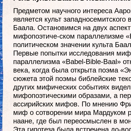
Предметом научного интереса Ааро
является культ западносемитского 
Баала. Остановимся на двух аспект
мифопоэтиче-ском параллелизме «Ba
политическом значении культа Баал
Первые попытки исследования миф
параллелизма «Babel-Bible-Baal» от
века, когда была открыта поэма «Э
сюжета этой поэмы библейские текс
других мифических событиях видел
мифопоэтическими образами, а пер
ассирийских мифов. По мнению Фрид
миф о сотворении мира Мардуком р
наане, где был переосмыслен в мо
Эта гипотеза была встречена до-во