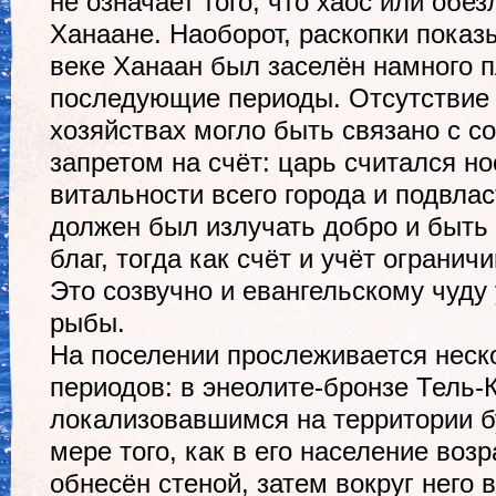
не означает того, что хаос или обе
Ханаане. Наоборот, раскопки показ
веке Ханаан был заселён намного п
последующие периоды. Отсутствие 
хозяйствах могло быть связано с 
запретом на счёт: царь считался н
витальности всего города и подвлас
должен был излучать добро и быть
благ, тогда как счёт и учёт огранич
Это созвучно и евангельскому чуду
рыбы.
На поселении прослеживается неск
периодов: в энеолите-бронзе Тель-
локализовавшимся на территории б
мере того, как в его население воз
обнесён стеной, затем вокруг него 