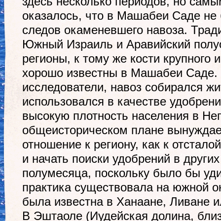
здесь несколько периодов, но сам
оказалось, что в Машабеи Саде не
следов окаменевшего навоза. Трад
Южный Израиль и Аравийский полуо
регионы, к тому же кости крупного и
хорошо известны в Машабеи Саде. 
исследователи, навоз собирался ж
использовался в качестве удобрени
высокую плотность населения в Нег
общеисторическом плане вынуждае
отношение к региону, как к отстало
и начать поиски удобрений в други
полумесяца, поскольку было бы уди
практика существовала на южной о
была известна в Ханаане, Ливане и
В Эштаоле (Иудейская долина, бли