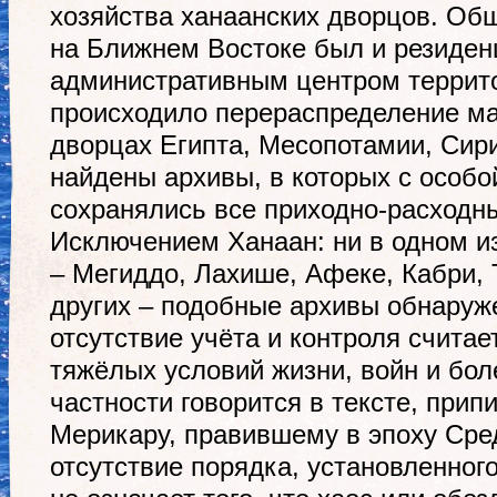
хозяйства ханаанских дворцов. Общ
на Ближнем Востоке был и резиден
административным центром террито
происходило перераспределение ма
дворцах Египта, Месопотамии, Сири
найдены архивы, в которых с особ
сохранялись все приходно-расходн
Исключением Ханаан: ни в одном из
– Мегиддо, Лахише, Афеке, Кабри, 
других – подобные архивы обнаруж
отсутствие учёта и контроля считае
тяжёлых условий жизни, войн и боле
частности говорится в тексте, пр
Мерикару, правившему в эпоху Сре
отсутствие порядка, установленног