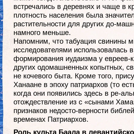
встречались в деревнях и чаще в кр
плотность населения была значите
растительности для других до-маш
намного меньше.
Напомним, что табуация свинины 
исследователями использовалась в
формирования иудаизма у евреев-ко
других одомашненных копытных, сви
не кочевого быта. Кроме того, при
Ханаане в эпоху патриархов (то есть 
когда они появились здесь в ре-альн
отождествление из с «сынами Хама»
признаков недосто-верности библей
временах Патриархов.
Роль культа Баала в левантийск