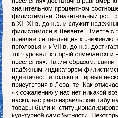
поселениях достаточно равномерно,
значительном процентном соотноше
филистимлян. Значительный рост с
в XII-XI в. до н.э. и служит надёж
филистимлян в Леванте. Вместе с те
появляется тенденция к снижению 
поголовья и к VII в. до н.э. достига
того уровня, который отмечается и
поселениях. Таким образом, свини
надёжным индикатором филистимск
идентичности только в первые неск
присутствия в Леванте. Как отмеча
«к сожалению у нас нет никакой во
насколько рано израильские табу н
товары были институционализирова
культурной самобытности. Некотор