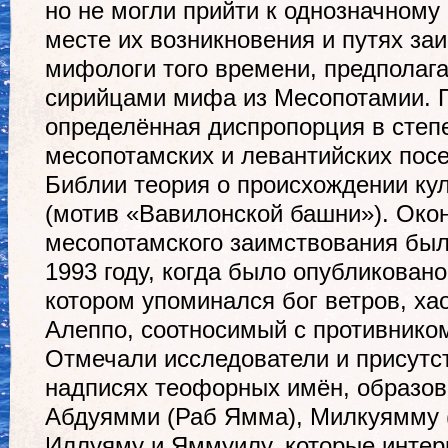
но не могли прийти к однозначному
месте их возникновения и путях за
мифологи того времени, предполаг
сирийцами мифа из Месопотамии. 
определённая диспропорция в степ
месопотамских и левантийских пос
Библии теория о происхождении ку
(мотив «Вавилонской башни»). Окон
месопотамского заимствования был
1993 году, когда было опубликовано
котором упоминался бог ветров, ха
Алеппо, соотносимый с противник
Отмечали исследователи и присутст
надписях теофорных имён, образов
Абдуямми (Раб Ямма), Милкуямму 
Иллуяму и Яммуилу, которые интер