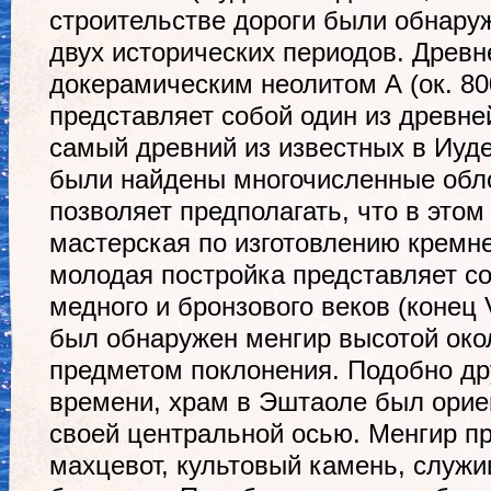
строительстве дороги были обнару
двух исторических периодов. Древн
докерамическим неолитом А (ок. 8000
представляет собой один из древне
самый древний из известных в Иуде
были найдены многочисленные обло
позволяет предполагать, что в этом
мастерская по изготовлению кремн
молодая постройка представляет с
медного и бронзового веков (конец V
был обнаружен менгир высотой окол
предметом поклонения. Подобно др
времени, храм в Эштаоле был орие
своей центральной осью. Менгир п
махцевот, культовый камень, слу