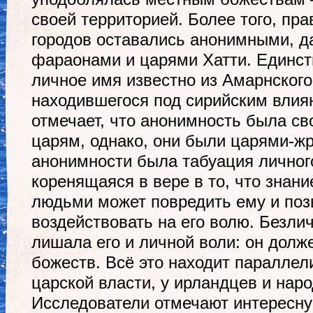
своей территорией. Более того, пр
городов оставались анонимными, д
фараонами и царями Хатти. Единст
личное имя известно из Амарнского
находившегося под сирийским влия
отмечает, что анонимность была св
царям, однако, они были царями-ж
анонимности была табуация личног
коренящаяся в вере в то, что знан
людьми может повредить ему и поз
воздействовать на его волю. Безли
лишала его и личной воли: он долж
божеств. Всё это находит параллел
царской власти, у ирландцев и нар
Исследователи отмечают интересн