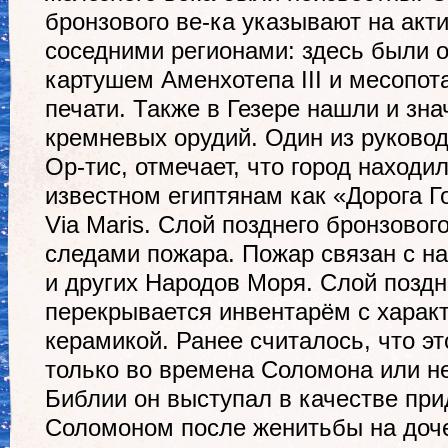
бронзового ве-ка указывают на акт
соседними регионами: здесь были 
картушем Аменхотепа III и месопо
печати. Также в Гезере нашли и зн
кремневых орудий. Один из руково
Ор-тис, отмечает, что город находил
известном египтянам как «Дорога Г
Via Maris. Слой позднего бронзовог
следами пожара. Пожар связан с 
и других Народов Моря. Слой поздн
перекрывается инвентарём с харак
керамикой. Ранее считалось, что эт
только во времена Соломона или не
Библии он выступал в качестве при
Соломоном после женитьбы на доч