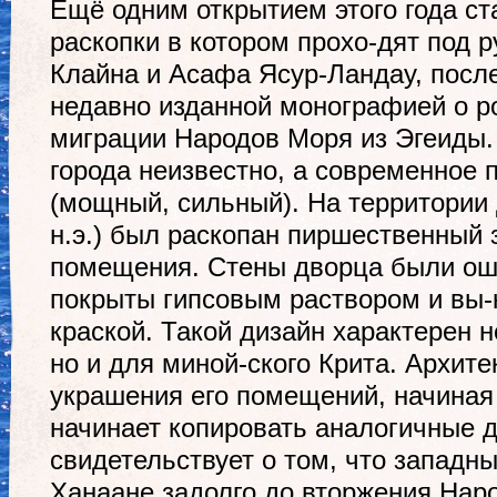
Ещё одним открытием этого года ст
раскопки в котором прохо-дят под 
Клайна и Асафа Ясур-Ландау, посл
недавно изданной монографией о р
миграции Народов Моря из Эгеиды.
города неизвестно, а современное про
(мощный, сильный). На территории д
н.э.) был раскопан пиршественный 
помещения. Стены дворца были ошт
покрыты гипсовым раствором и вы
краской. Такой дизайн характерен н
но и для миной-ского Крита. Архите
украшения его помещений, начиная с
начинает копировать аналогичные 
свидетельствует о том, что западн
Ханаане задолго до вторжения Нар