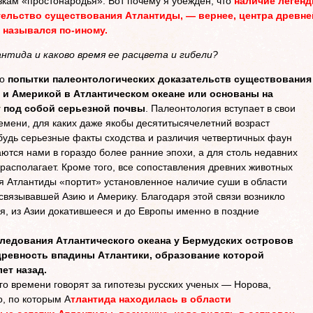
зкам «простонародья». Вот почему я убежден, что
наличие леген
тельство существования Атлантиды, — вернее, центра древне
 назывался по-иному.
антида и каково время ее расцвета и гибели?
то
попытки палеонтологических доказательств существования
 и Америкой в Атлантическом океане или основаны на
т под собой серьезной почвы
. Палеонтология вступает в свои
ремени, для каких даже якобы десятитысячелетний возраст
будь серьезные факты сходства и различия четвертичных фаун
ются нами в гораздо более ранние эпохи, а для столь недавних
располагает. Кроме того, все сопоставления древних животных
ия Атлантиды «портит» установленное наличие суши в области
 связывавшей Азию и Америку. Благодаря этой связи возникло
, из Азии докатившееся и до Европы именно в поздние
ледования Атлантического океана у Бермудских островов
ревность впадины Атлантики, образование которой
ет назад.
о времени говорят за гипотезы русских ученых — Норова,
о, по которым А
тлантида находилась в области