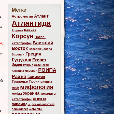
Метки
Атлант
Астрология
в.
Атлантида
—
и
Кавказ
Африка
Корсун
Потоп.
Ближний
ы,
катастрофы
Восток
Валерия Седова
Греция
ет
Воронин
Гуцуляк
Египет
Индия
Италия
Латинская
РОИПА
Америка
Лемурия
Рахно
Сарматия
ей
Триполье
Тюрки
мистика
мифология
миф
Украина
мифы
мегалиты
книги
катастрофы
пирамиды
психоаналитика
аланы
психология
в
археология