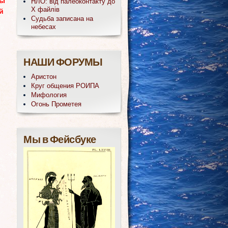
ды
НЛО: від палеоконтакту до
Х файлів
й
Судьба записана на
небесах
НАШИ ФОРУМЫ
Аристон
Круг общения РОИПА
Мифология
Огонь Прометея
Мы в Фейсбуке