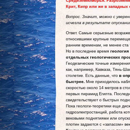
Средиземноморья. Разрозненн
Крит, Кипр или же в западных
Вопрос. Значит, можно с увер
исчезла в результате опускани
Ответ. Самые серьезные возраже
относившими крупные перемещен
ранним временам, не менее ста 
Но в последнее время
геология
отдельных геологических про
Геодезические точные измерени
как, например, Кавказа, Тянь-Ш
столетие. Есть данные, что
в опр
быстрее.
Мне приходилось набл
скоростью около 14 метров в сто
первых пирамид Египта. Последн
свидетельствуют о быстрых подн
Пока геологи-теоретики еще диск
гидроэлектростанций, работа кот
вековыми поднятиями или опуска
плотин задаются с «запасом» век