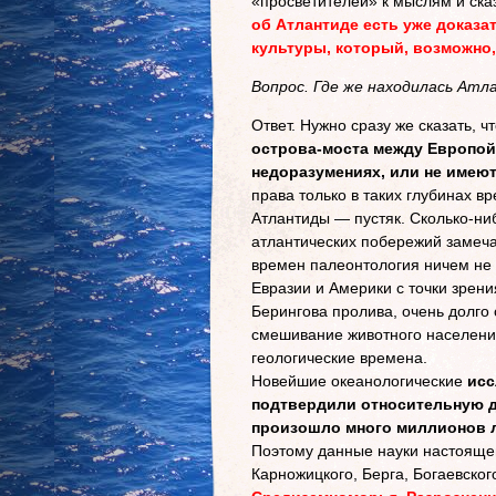
«просветителей» к мыслям и ска
об Атлантиде есть уже доказа
культуры, который, возможно,
Вопрос. Где же находилась Атл
Ответ. Нужно сразу же сказать, ч
острова-моста между Европой
недоразумениях, или не имею
права только в таких глубинах в
Атлантиды — пустяк. Сколько-ни
атлантических побережий замеча
времен палеонтология ничем не 
Евразии и Америки с точки зрен
Берингова пролива, очень долго
смешивание животного населения
геологические времена.
Новейшие океанологические
исс
подтвердили относительную д
произошло много миллионов л
Поэтому данные науки настоящег
Карножицкого, Берга, Богаевског