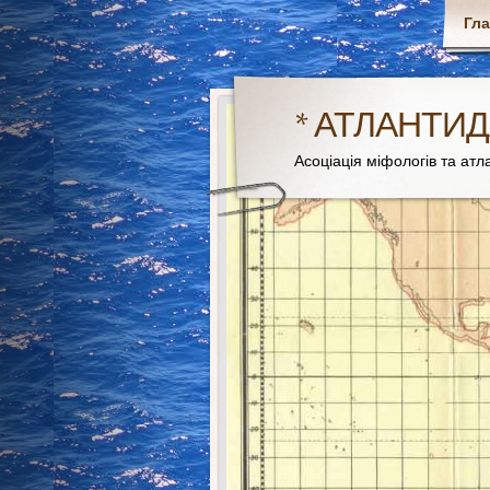
Гл
* АТЛАНТИД
Асоціація міфологів та атла