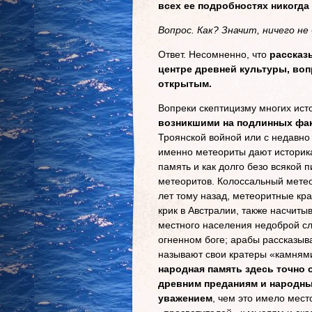
всех ее подробностях никогда
Вопрос. Как? Значит, ничего не
Ответ. Несомненно, что
рассказ
центре древней культуры, во
открытым.
Вопреки скептицизму многих ист
возникшими на подлинных фак
Троянской войной или с недавно
именно метеориты дают историка
память и как долго безо всякой
метеоритов. Колоссальный метео
лет тому назад, метеоритные кр
крик в Австралии, также насчиты
местного населения недоброй с
огненном боге; арабы рассказыв
называют свои кратеры «камням
народная память здесь точно
древним преданиям и народны
уважением
, чем это имело мес