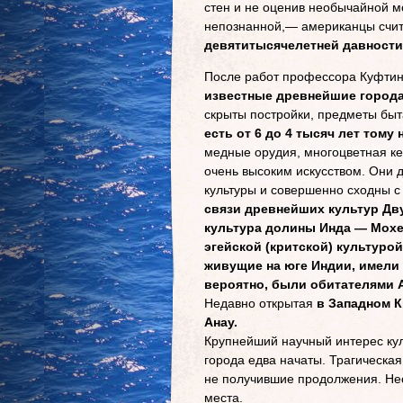
стен и не оценив необычайной м
непознанной,— американцы счит
девятитысячелетней давности
После работ профессора Куфтин
известные древнейшие города,
скрыты постройки, предметы быт
есть от 6 до 4 тысяч лет тому 
медные орудия, многоцветная ке
очень высоким искусством. Они 
культуры и совершенно сходны с
связи древнейших культур Дв
культура долины Инда — Мохен
эгейской (критской) культурой
живущие на юге Индии, имели
вероятно, были обитателями А
Недавно открытая
в Западном К
Анау.
Крупнейший научный интерес кул
города едва начаты. Трагическа
не получившие продолжения. Нео
места.