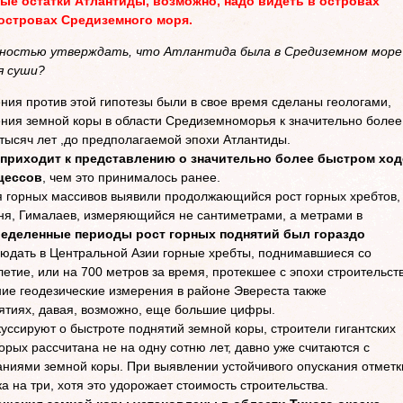
ые остатки Атлантиды, возможно, надо видеть в островах
 островах Средиземного моря.
енностью утверждать, что Атлантида была в Средиземном море
я суши?
ния против этой гипотезы были в свое время сделаны геологами,
ия земной коры в области Средиземноморья к значительно более
тысяч лет ,до предполагаемой эпохи Атлантиды.
 приходит к представлению о значительно более быстром ход
цессов
, чем это принималось ранее.
я горных массивов выявили продолжающийся рост горных хребтов,
аня, Гималаев, измеряющийся не сантиметрами, а метрами в
еделенные периоды рост горных поднятий был гораздо
юдать в Центральной Азии горные хребты, поднимавшиеся со
летие, или на 700 метров за время, протекшее с эпохи строительст
ие геодезические измерения в районе Эвереста также
ятиях, давая, возможно, еще большие цифры.
уссируют о быстроте поднятий земной коры, строители гигантских
орых рассчитана не на одну сотню лет, давно уже считаются с
ниями земной коры. При выявлении устойчивого опускания отметк
а на три, хотя это удорожает стоимость строительства.