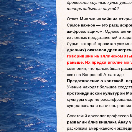
древности крупные культурные 
теперь забытые наукой?
Ответ.
Многие новейшие открыт
Самое важное — это р
асшифров
шифровальщиком. Однако английс
из ложных представлений о харак
Лурье, который прочитал уже мн
древних) оказался древнегреч
говорившие на эллинском язык
раньше. Их предки вполне мог
сомнения, что дальнейшая расши
свет на Вопрос об Атлантиде.
Представление о критской, ве
Ученые находят большое сходств
протоиндийской культурой Мо
культуры еще не расшифрованы, н
существовала и на очень ранних 
Советский археолог профессор К
развалин близ кишлака Анау у
раскопкам американской экспед