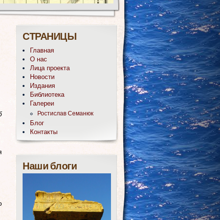
СТРАНИЦЫ
Главная
О нас
Лица проекта
Новости
Издания
Библиотека
Галереи
б
Ростислав Семанюк
Блог
Контакты
я
Наши блоги
о