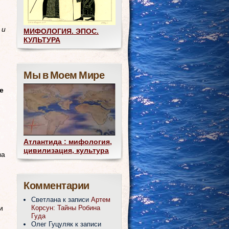
 и
МИФОЛОГИЯ. ЭПОС.
КУЛЬТУРА
Мы в Моем Мире
е
Атлантида : мифология,
цивилизация, культура
ва
Комментарии
Светлана
к записи
Артем
Корсун: Тайны Робина
и
Гуда
Олег Гуцуляк
к записи