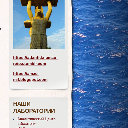
ю
https://atlantida-amau-
roipa.tumblr.com
https://amau-
mif.blogspot.com
НАШИ
ЛАБОРАТОРИИ
Аналитический Центр
«Эсхатон»