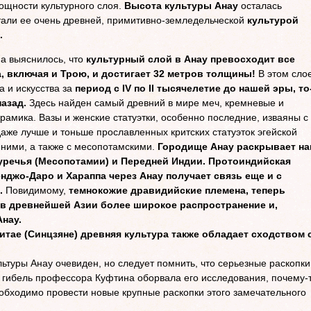
ощности культурного слоя.
Высота культуры Анау
осталась
али ее очень древней, примитивно-земледельческой
культурой
.
а выяснилось, что
культурный слой в Анау превосходит все
 включая и Трою, и достигает 32 метров толщины!
В этом сло
а и искусства за
период с IV по II тысячелетие до нашей эры, то
назад.
Здесь найден самый древний в мире меч, кремневые и
рамика. Вазы и женские статуэтки, особенно последние, изваяны с
даже лучше и тоньше прославленных критских статуэток эгейской
 ними, а также с месопотамскими.
Городище Анау раскрывает на
уречья (Месопотамии) и Передней Индии. Протоиндийская
джо-Даро и Хараппа через Анау получает связь еще и с
.
Повидимому,
темнокожие дравидийские племена, теперь
 в древнейшей Азии более широкое распространение и,
нау.
итае (Синцзяне) древняя культура также обладает сходством 
ьтуры Анау очевиден, но следует помнить, что серьезные раскопки
я гибель профессора Куфтина оборвала его исследования, почему-
бходимо провести новые крупные раскопки этого замечательного