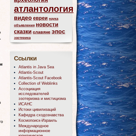
атлантология
видео
евреи
наука
новости
объявления
эпос
сказки
славяне
е
эзотерика
-
Ссылки
м
Atlantis in Java Sea
Atlantis-Scout
Atlantis-Scout Facebook
Collection of Weblinks
Ассоциация
исследователей
эзотеризма и мистицизма
с
ИСАНС
Истоки цивилизаций
Кафедра сходознавства
Космопоиск-Израиль
то
Международное
информационное
юридическое