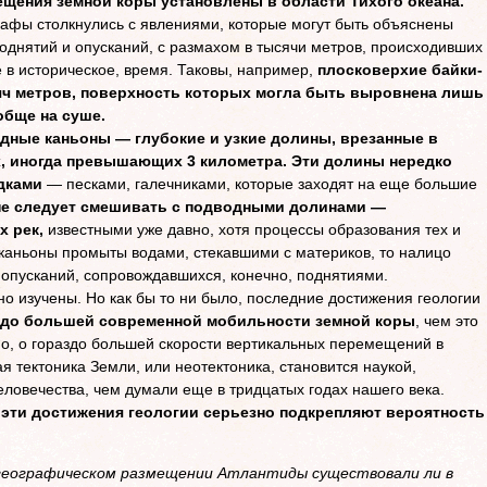
щения земной коры установлены в области Тихого океана.
графы столкнулись с явлениями, которые могут быть объяснены
однятий и опусканий, с размахом в тысячи метров, происходивших 
 в историческое, время. Таковы, например,
плосковерхие байки-
сяч метров, поверхность которых могла быть выровнена лишь
обще на суше.
дные каньоны — глубокие и узкие долины, врезанные в
х, иногда превышающих 3 километра. Эти долины нередко
дками
— песками, галечниками, которые заходят на еще большие
е следует смешивать с подводными долинами —
 рек,
известными уже давно, хотя процессы образования тех и
и каньоны промыты водами, стекавшими с материков, то налицо
 опусканий, сопровождавшихся, конечно, поднятиями.
о изучены. Но как бы то ни было, последние достижения геологии
здо большей современной мобильности земной коры
, чем это
о, о гораздо большей скорости вертикальных перемещений в
 тектоника Земли, или неотектоника, становится наукой,
еловечества, чем думали еще в тридцатых годах нашего века.
эти достижения геологии серьезно подкрепляют вероятность
о географическом размещении Атлантиды существовали ли в