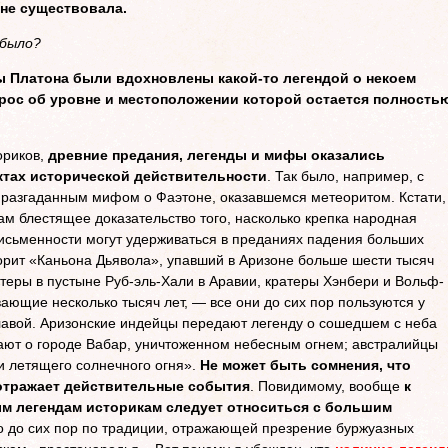
 не существовала.
 было?
ы Платона были вдохновлены какой-то легендой о некоем
прос об уровне и местоположении которой остается полность
ориков,
древние предания, легенды и мифы оказались
тах исторической действительности
. Так было, например, с
 разгаданным мифом о Фаэтоне, оказавшемся метеоритом. Кстати,
м блестящее доказательство того, насколько крепка народная
 письменности могут удерживаться в преданиях падения больших
рит «Каньона Дьявола», упавший в Аризоне больше шести тысяч
атеры в пустыне Руб-эль-Хали в Аравии, кратеры Хэнбери и Вольф-
вающие несколько тысяч лет, — все они до сих пор пользуются у
лавой. Аризонские индейцы передают легенду о сошедшем с неба
ают о городе Вабар, уничтоженном небесным огнем; австралийцы
и летящего солнечного огня».
Не может быть сомнения, что
 отражает действительные события
. Повидимому, вообще
к
м легендам историкам следует относиться с большим
то до сих пор по традиции, отражающей презрение буржуазных