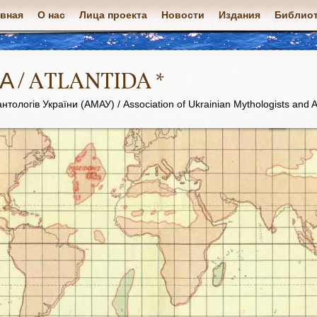
авная
О нас
Лица проекта
Новости
Издания
Библиот
А / ATLANTIDA *
нтологів України (АМАУ) / Association of Ukrainian Mythologists and A