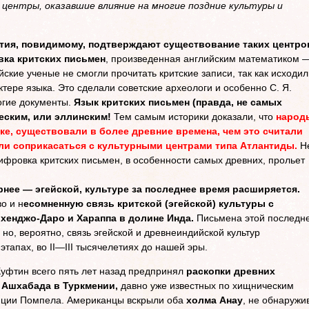
центры, оказавшие влияние на многие поздние культуры и
ия, повидимому, подтверждают существование таких центро
ка критских письмен
, произведенная английским математиком 
кие ученые не смогли прочитать критские записи, так как исходил
тере языка. Это сделали советские археологи и особенно С. Я.
огие документы.
Язык критских письмен (правда, не самых
еским, или эллинским!
Тем самым историки доказали, что
народ
е, существовали в более древние времена, чем это считали
ли соприкасаться с культурными центрами типа Атлантиды.
Н
фровка критских письмен, в особенности самых древних, прольет
рнее — эгейской, культуре за последнее время расширяется.
о и н
есомненную связь критской (эгейской) культуры с
хенджо-Даро и Хараппа в долине Инда.
Письмена этой последн
о, вероятно, связь эгейской и древнеиндийской культур
этапах, во II—III тысячелетиях до нашей эры.
уфтин всего пять лет назад предпринял
раскопки древних
 Ашхабада в Туркмении,
давно уже известных по хищническим
иции Помпела. Американцы вскрыли оба
холма Анау
, не обнаружи