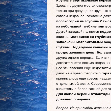
Крупные вертикальные переме
Здесь и в других местах океано
только при допущении крупных п
совсем недавнее, возможно даже
плоскогорья на глубине 2 ты
на небольшой глубине или во
Другой загадкой являются
подво
склоны материков на глубина
заполнены материковыми оса
глубины.
Подводные каньоны н
продолжениями дельт больших
других одного порядка. Если эт
доказательство весьма недавних
Все эти явления еще недостаточн
дают нам право говорить о г
ора
принималось еще совсем недавн
отдельных областях. Современная
значительно более важной для ч
Для любой версии Атлантиды 
древнего предания.
Вопрос. Но при любой версии 