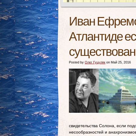
Иван Ефремо
Атлантиде ес
существован
Posted by
Олег Гуцуляк
on Май 25, 2016
свидетельства Солона, если под
несообразностей и анахронизмов