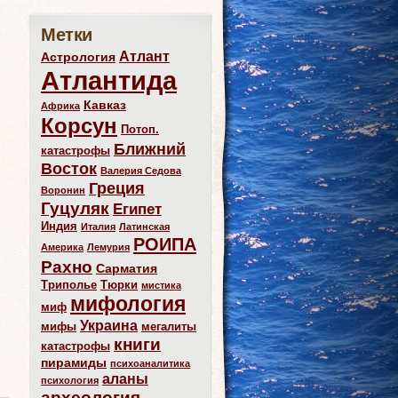
Метки
Атлант
Астрология
Атлантида
Кавказ
Африка
Корсун
Потоп.
Ближний
катастрофы
Восток
Валерия Седова
Греция
Воронин
Гуцуляк
Египет
Индия
Италия
Латинская
РОИПА
Америка
Лемурия
Рахно
Сарматия
Триполье
Тюрки
мистика
мифология
миф
Украина
мифы
мегалиты
книги
катастрофы
пирамиды
психоаналитика
аланы
психология
археология