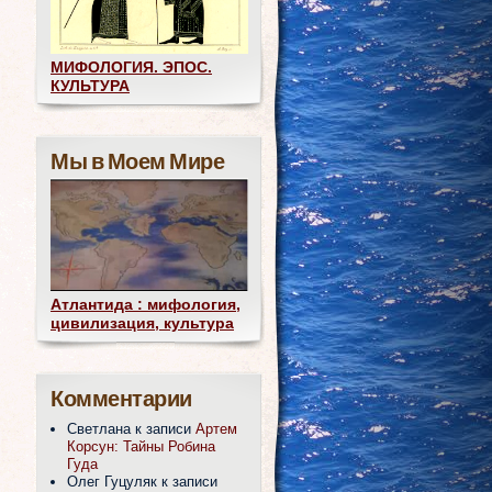
МИФОЛОГИЯ. ЭПОС.
КУЛЬТУРА
Мы в Моем Мире
Атлантида : мифология,
цивилизация, культура
Комментарии
Светлана
к записи
Артем
Корсун: Тайны Робина
Гуда
Олег Гуцуляк
к записи