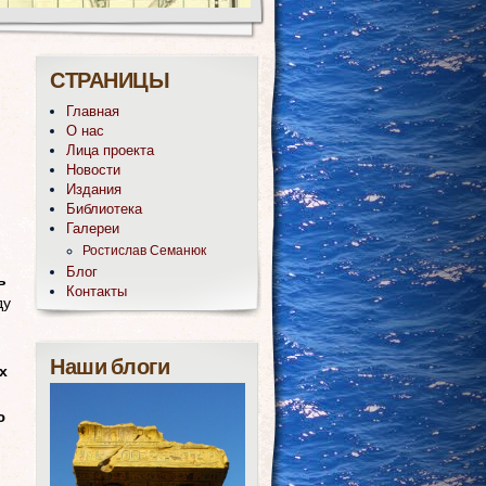
СТРАНИЦЫ
Главная
О нас
Лица проекта
Новости
Издания
Библиотека
Галереи
Ростислав Семанюк
Блог
ь
Контакты
ду
Наши блоги
х
ю