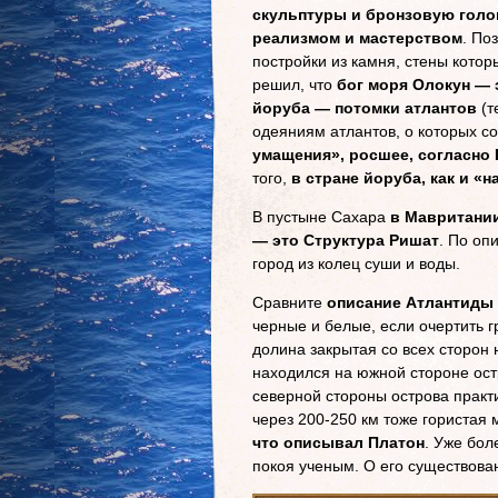
скульптуры и бронзовую голо
реализмом и мастерством
. По
постройки из камня, стены кото
решил, что
бог моря Олокун — 
йоруба — потомки атлантов
(т
одеяниям атлантов, о которых с
умащения», росшее, согласно 
того,
в стране йоруба, как и «
В пустыне Сахара
в Мавритании
— это Структура Ришат
. По оп
город из колец суши и воды.
Сравните
описание Атлантиды
черные и белые, если очертить 
долина закрытая со всех сторон 
находился на южной стороне остр
северной стороны острова практи
через 200-250 км тоже гористая 
что описывал Платон
. Уже бол
покоя ученым. О его существован