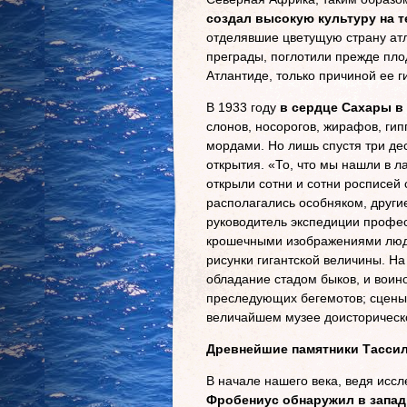
создал высокую культуру на 
отделявшие цветущую страну атл
преграды, поглотили прежде пло
Атлантиде, только причиной ее г
В 1933 году
в сердце Сахары в
слонов, носорогов, жирафов, ги
мордами. Но лишь спустя три де
открытия. «То, что мы нашли в 
открыли сотни и сотни росписей
располагались особняком, друг
руководитель экспедиции профе
крошечными изображениями люде
рисунки гигантской величины. На
обладание стадом быков, и воино
преследующих бегемотов; сцены п
величайшем музее доисторическо
Древнейшие памятники Тассили
В начале нашего века, ведя исс
Фробениус обнаружил в запад