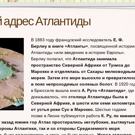
 адрес Атлантиды
В 1883 году французский исследователь
Е. Ф.
Берлиу в книге «Атланты»
, посвященной истории
Атлантиды «или введению в историю Европы».
Берлиу полагал, что
Атлантида занимала
пространство Северной Африки от Туниса до
Марокко и отделялась от Сахары мелководным
морем
.
Затем это море высохло и превратилос
в пояс непроходимых соленых болот
. В 1920 го
в Брюсселе вышла книга
А. Руто «Атлантида»
, где
доказывалось, что
столица Атлантиды была в
Северной Африке, в шести или семи километра
от устья реки Сус в Марокко.
Шестью годами
позже в Лионе публикуется работа
К. Ру, по мнени
т назад южнее гор Атлас простирались неглубокие, вытянутые
ороны Атлантики, так и со стороны Средиземного моря
.
, была полуостровом, и здесь не было пустынь.
Народ атлантов