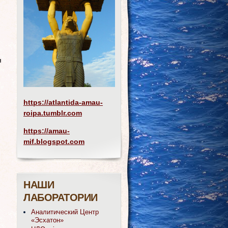
я
https://atlantida-amau-
roipa.tumblr.com
https://amau-
mif.blogspot.com
НАШИ
ЛАБОРАТОРИИ
Аналитический Центр
«Эсхатон»