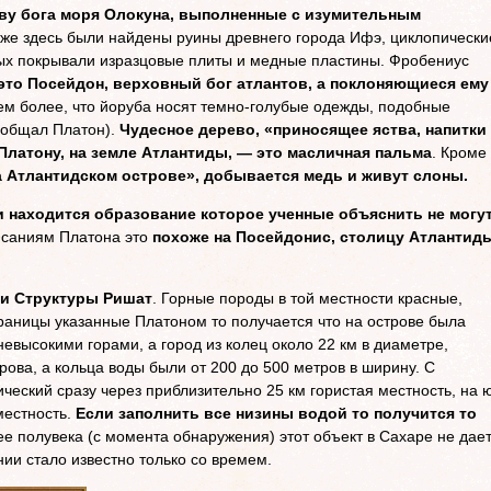
ву бога моря Олокуна, выполненные с изумительным
зже здесь были найдены руины древнего города Ифэ, циклопически
рых покрывали изразцовые плиты и медные пластины. Фробениус
это Посейдон, верховный бог атлантов, а поклоняющиеся ему
ем более, что йоруба носят темно-голубые одежды, подобные
ообщал Платон).
Чудесное дерево, «приносящее яства, напитки
Платону, на земле Атлантиды, — это масличная пальма
. Кроме
на Атлантидском острове», добывается медь и живут слоны.
 находится образование которое ученные объяснить не могу
исаниям Платона это
похоже на Посейдонис, столицу Атлантид
 и Структуры Ришат
. Горные породы в той местности красные,
границы указанные Платоном то получается что на острове была
невысокими горами, а город из колец около 22 км в диаметре,
ова, а кольца воды были от 200 до 500 метров в ширину. С
ческий сразу через приблизительно 25 км гористая местность, на 
местность.
Если заполнить все низины водой то получится то
ее полувека (с момента обнаружения) этот объект в Сахаре не дае
ии стало известно только со времем.