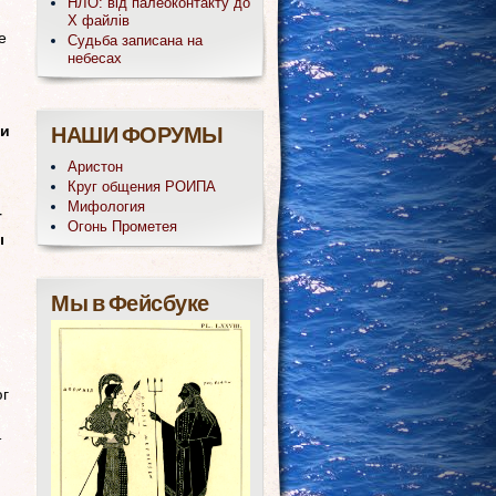
НЛО: від палеоконтакту до
Х файлів
е
Судьба записана на
небесах
НАШИ ФОРУМЫ
 и
Аристон
Круг общения РОИПА
Мифология
т
Огонь Прометея
ы
Мы в Фейсбуке
юг
т