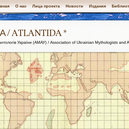
авная
О нас
Лица проекта
Новости
Издания
Библиот
А / ATLANTIDA *
нтологів України (АМАУ) / Association of Ukrainian Mythologists and A