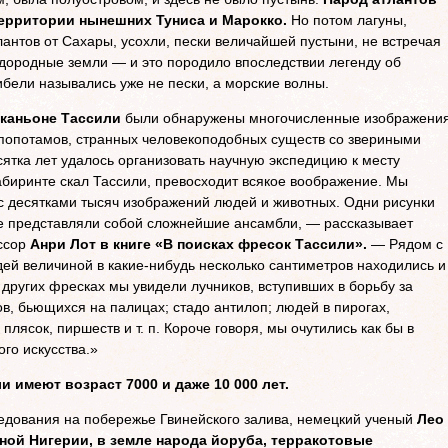
территории нынешних Туниса и Марокко.
Но потом лагуны,
антов от Сахары, усохли, пески величайшей пустыни, не встречая
дородные земли — и это породило впоследствии легенду об
ибели назывались уже не пески, а морские волны.
 каньоне Тассили
были обнаружены многочисленные изображени
ппопотамов, странных человекоподобных существ со звериными
сятка лет удалось организовать научную экспедицию к месту
лабиринте скал Тассили, превосходит всякое воображение. Мы
 с десятками тысяч изображений людей и животных. Одни рисунки
ие представляли собой сложнейшие ансамбли, — рассказывает
ссор
Анри Лот в книге «В поисках фресок Тассили».
— Рядом с
й величиной в какие-нибудь несколько сантиметров находились и
 других фресках мы увидели лучников, вступивших в борьбу за
в, бьющихся на палицах; стадо антилоп; людей в пирогах,
лясок, пиршеств и т. п. Короче говоря, мы очутились как бы в
го искусства.»
 имеют возраст 7000 и даже 10 000 лет.
ледования на побережье Гвинейского залива, немецкий ученый
Лео
ной Нигерии, в земле народа йоруба, терракотовые