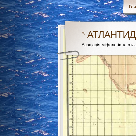
Гл
* АТЛАНТИД
Асоціація міфологів та атла