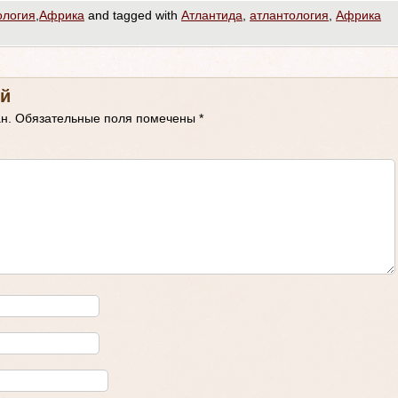
ология
,
Африка
and tagged with
Атлантида
,
атлантология
,
Африка
й
н.
Обязательные поля помечены
*