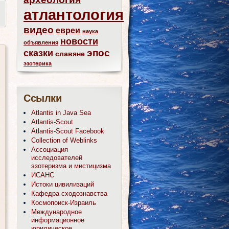
атлантология
видео
евреи
наука
новости
объявления
эпос
сказки
славяне
эзотерика
Ссылки
Atlantis in Java Sea
Atlantis-Scout
Atlantis-Scout Facebook
Collection of Weblinks
Ассоциация
исследователей
эзотеризма и мистицизма
ИСАНС
Истоки цивилизаций
Кафедра сходознавства
Космопоиск-Израиль
Международное
информационное
юридическое