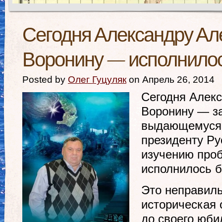
Сегодня Александру Ал
Воронину — исполнилос
Posted by
Олег Гуцуляк
on Апрель 26, 2014
Сегодня Алек
Воронину — з
выдающемуся у
президенту Ру
изучению про
исполнилось 
Это неправиль
историческая 
до своего юби