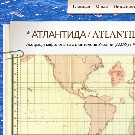
Главная
О нас
Лица про
* АТЛАНТИДА / ATLANTI
Асоціація міфологів та атлантологів України (АМАУ) / As