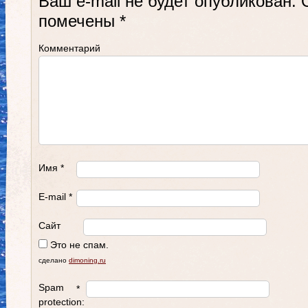
Ваш e-mail не будет опубликован.
О
помечены
*
Комментарий
Имя
*
E-mail
*
Сайт
Это не спам.
сделано
dimoning.ru
Spam
*
protection: