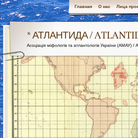
Главная
О нас
Лица про
* АТЛАНТИДА / ATLANTI
Асоціація міфологів та атлантологів України (АМАУ) / As