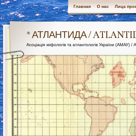
Главная
О нас
Лица про
* АТЛАНТИДА / ATLANTI
Асоціація міфологів та атлантологів України (АМАУ) / As