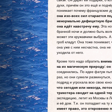
связи. Он дарит ей подарки, о 
духи, причём он это ещё и подчёр
понимает почему французские дух
она изо-всех сил старается п
ненормально дефицитную бритв
она идёт навстречу ему.
Эта но
брачной ночи и должно быть волн
может эти кружавчики выбрать. А
гроб кладут. Она тоже понимает, 
она уже с ним несчастна, она не
уходила от него.
Кроме того надо обратить
внима
на их магическую природу: он 
соединились. По идее фатум пыт
раз, но они сумели разминуться,
подряд и угрохала всю свою юнос
что сегодня или никогда, пото
трикстера сводит на одной те
экспедицию, летит из Москвы в Л
и её дом. Т.е. он попадает на т
имеет право, это откровенно п