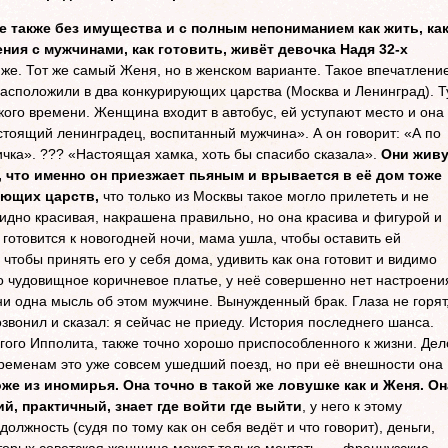
е также без имущества и с полным непониманием как жить, ка
ния с мужчинами, как готовить, живёт девочка Надя 32-х
 же. Тот же самый Женя, но в женском варианте. Такое впечатление
расположили в два конкурирующих царства (Москва и Ленинград). Т
кого времени. Женщина входит в автобус, ей уступают место и она
астоящий ленинградец, воспитанный мужчина». А он говорит: «А по
ичка». ??? «Настоящая хамка, хоть бы спасибо сказала».
Они живу
 что именно он приезжает пьяным и врывается в её дом тоже
ующих царств,
что только из Москвы такое могло прилететь и не
идно красивая, накрашена правильно, но она красива и фигурой и
а готовится к новогодней ночи, мама ушла, чтобы оставить ей
 чтобы принять его у себя дома, удивить как она готовит и видимо
то чудовищное коричневое платье, у неё совершенно нет настроени
ни одна мысль об этом мужчине. Вынужденный брак. Глаза не горят
звонил и сказал: я сейчас не приеду. История последнего шанса.
гого Ипполита, также точно хорошо приспособленного к жизни. Дел
м временам это уже совсем ушедший поезд, но при её внешности она
оже из иномирья. Она точно в такой же ловушке как и Женя. Он
ий, практичный, знает где войти где выйти
, у него к этому
должность (судя по тому как он себя ведёт и что говорит), деньги,