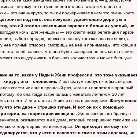
которых советская женщина может только мечтать, — французские
кивает, потому что он уже понял кто она такая и что она не
и – это очень круто, то он ей подчёркивает в чём это очень круто.
одстроится под него, она покупает удивительно дорогую и
у, это ей стоило нескольких зарплат и больших усилий, но
вогодняя ночь, для женщины — это фактически репетиция первой
ение, выбор нарядов, нервы по поводу того как она выглядит, а
 у неё полный отмороз, смотришь на неё и понимаешь, что краше в
что это не её человек, что она будет совершенно несчастна с ним,
 может его выдерживать в больших количествах и может быть уже
ние на то, какие у Нади и Жени профессии, это тоже указывае
– хирург, она – словесник.
И вот фатум требует, чтобы эти двое
ался свести их ещё в прошлый раз, когда он прилетал в прошлый
 потому что она тогда встречалась с женатым лётчиком 10 лет
ть на него. И опять таки лётчик и связь с иномирьем.
Фатум понял
му что эти двое – страшно тупые. И вот он их с помощью
рритории, на территории женщины,
Женя совершает брачную
енинград, оказывается в её доме, который совершенно такой же ка
у же свою территорию, но в иномирье.
Он приходит потому что
едалируется, что у него в паспорте штамп с этим адресом, но