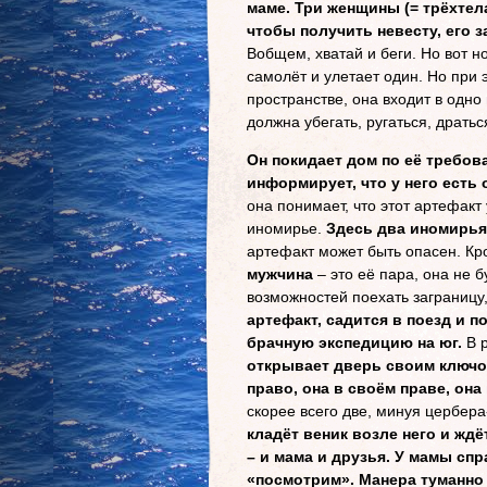
маме. Три женщины (= трёхтела
чтобы получить невесту, его з
Вобщем, хватай и беги. Но вот н
самолёт и улетает один. Но при
пространстве, она входит в одно
должна убегать, ругаться, дратьс
Он покидает дом по её требов
информирует, что у него есть
она понимает, что этот артефакт 
иномирье.
Здесь два иномирья,
артефакт может быть опасен. Кр
мужчина
– это её пара, она не б
возможностей поехать заграницу,
артефакт, садится в поезд и 
брачную экспедицию на юг.
В р
открывает дверь своим ключом
право, она в своём праве, она
скорее всего две, минуя цербера
кладёт веник возле него и ждё
– и мама и друзья. У мамы сп
«посмотрим». Манера туманно 