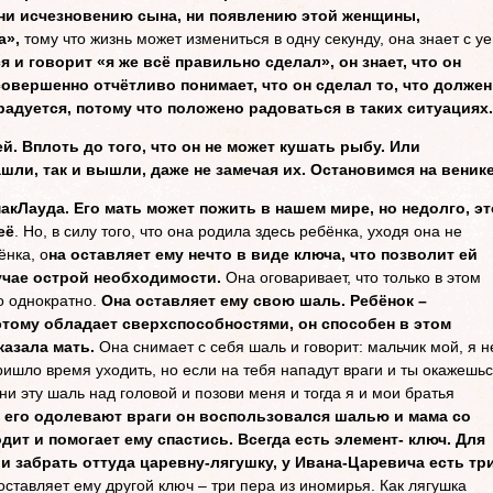
 ни исчезновению сына, ни появлению этой женщины,
а»,
тому что жизнь может измениться в одну секунду, она знает с у
 и говорит «я же всё правильно сделал», он знает, что он
 совершенно отчётливо понимает, что он сделал то, что должен
радуется, потому что положено радоваться в таких ситуациях.
й. Вплоть до того, что он не может кушать рыбу. Или
шли, так и вышли, даже не замечая их. Остановимся на венике
кЛауда. Его мать может пожить в нашем мире, но недолго, эт
её
. Но, в силу того, что она родила здесь ребёнка, уходя она не
ёнка, о
на оставляет ему нечто в виде ключа, что позволит ей
учае острой необходимости.
Она оговаривает, что только в этом
о однократно.
Она оставляет ему свою шаль. Ребёнок –
этому обладает сверхспособностями, он способен в этом
казала мать.
Она снимает с себя шаль и говорит: мальчик мой, я н
ришло время уходить, но если на тебя нападут враги и ты окажешь
и эту шаль над головой и позови меня и тогда я и мои братья
 его одолевают враги он воспользовался шалью и мама со
ит и помогает ему спастись. Всегда есть элемент- ключ.
Для
 и забрать оттуда царевну-лягушку, у Ивана-Царевича есть тр
оставляет ему другой ключ – три пера из иномирья. Как лягушка