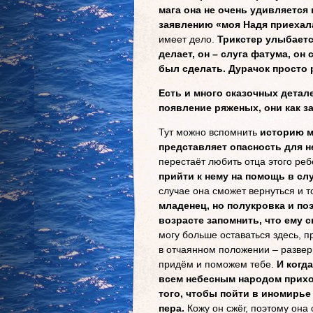
мага она не очень удивляется
заявлению «моя Надя приехал
имеет дело.
Трикстер улыбается
делает, он – слуга фатума, он
был сделать. Дурачок просто 
Есть и много сказочных детале
появление ряженых, они как за
Тут можно вспомнить
историю ма
представляет опасность для н
перестаёт любить отца этого реб
прийти к нему на помощь в сл
случае она сможет вернуться и т
младенец, но полукровка и по
возрасте запомнить, что ему с
могу больше оставаться здесь, п
в отчаянном положении – разверн
придём и поможем тебе.
И когда
всем небесным народом приход
того, чтобы пойти в иномирье
пера.
Кожу он сжёг, поэтому она 