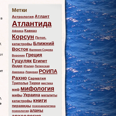
Метки
Атлант
Астрология
 в
Атлантида
Кавказ
Африка
Корсун
Потоп.
Ближний
,
катастрофы
Восток
Валерия Седова
Греция
от
Воронин
Гуцуляк
Египет
Индия
Италия
Латинская
РОИПА
от
Америка
Лемурия
Рахно
Сарматия
Триполье
Тюрки
мистика
мифология
миф
Украина
мифы
мегалиты
,
книги
катастрофы
е
пирамиды
психоаналитика
аланы
психология
археология