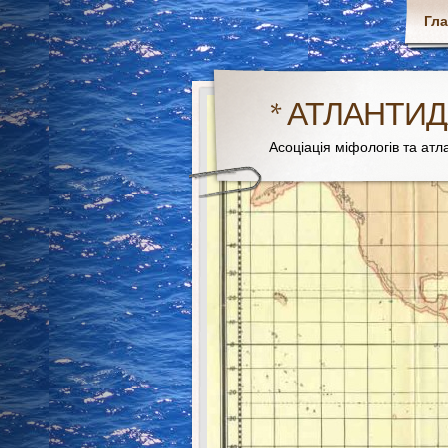
Гл
* АТЛАНТИД
Асоціація міфологів та атла