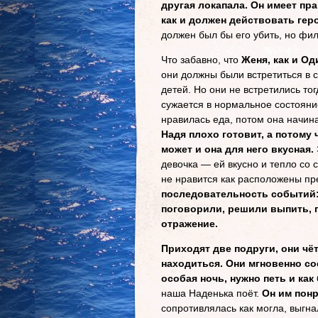
другая локапала. Он имеет прав
как и должен действовать гер
должен был бы его убить, но фил
Что забавно, что
Женя, как и Од
они должны были встретиться в с
детей. Но они не встретились тог
сужается в нормальное состояние
нравилась еда, потом она начин
Надя плохо готовит, а потому 
может и она для него вкусная.
девочка — ей вкусно и тепло со 
не нравится как расположены пр
последовательность событий: 
поговорили, решили выпить, 
отражение.
Приходят две подруги, они чё
находиться. Они мгновенно со
особая ночь, нужно петь и как
наша Наденька поёт.
Он им понр
сопротивлялась как могла, выгна