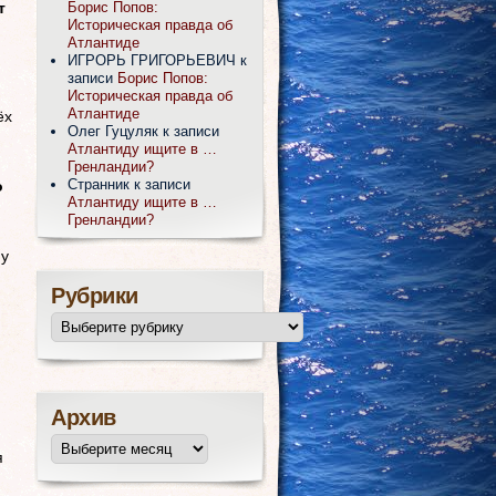
Борис Попов:
т
Историческая правда об
Атлантиде
ИГРОРЬ ГРИГОРЬЕВИЧ
к
записи
Борис Попов:
Историческая правда об
Атлантиде
ёх
Олег Гуцуляк
к записи
Атлантиду ищите в …
Гренландии?
Странник
к записи
о
Атлантиду ищите в …
Гренландии?
му
Рубрики
Архив
я