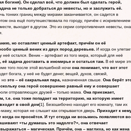
я богиня). Он сделал всё, что должен был сделать герой,
адача не только добраться до невесты, но и заслужить её.
очь тонких границ между мирами заканчивается, он садится в
 этом она ещё попутешествовала по городу, причём с искривлением
 месте, выходит в другом. Это из серии сопротивления невесты, она
я.
анию, но оставляет ценный артефакт, причём он её
 особо ценный веник из двух пород деревьев.
И когда он улетает
у неё остался. Веник – артефакт из того мира, который для неё
 её задача доставить в иномирье и остаться там.
В её мире эт
оме того после этой волшебной ночи
она понимает, что вот этот
удет богата, у неё не будет денег, вещей, духов, связей,
 но
это – её сакральная пара,
назначенная свыше.
Она берёт эт
поскольку она герой совершенно равный ему и совершает
оли отправляющих друзей – только мама.
Она приезжает,
, т.е. она тоже попадает на территорию, на которую имеет
 входит в свой дом
[1]. Безошибочно находит его комнату, там их
-маму, которая не слышит как открывается дверь.
Приходит к нему
т когда он проснётся. И тут откуда ни возьмись появляются вс
рашивают «ты думаешь это надолго?», она отвечает
выражаться – магическая. Причём, она – маглиха, но как жена