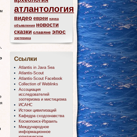
атлантология
ем
видео
евреи
наука
новости
объявления
эпос
сказки
славяне
эзотерика
.
Ссылки
о
Atlantis in Java Sea
Atlantis-Scout
Atlantis-Scout Facebook
Collection of Weblinks
Ассоциация
исследователей
е
эзотеризма и мистицизма
ся
ИСАНС
Истоки цивилизаций
Кафедра сходознавства
Космопоиск-Израиль
Международное
и
информационное
юридическое