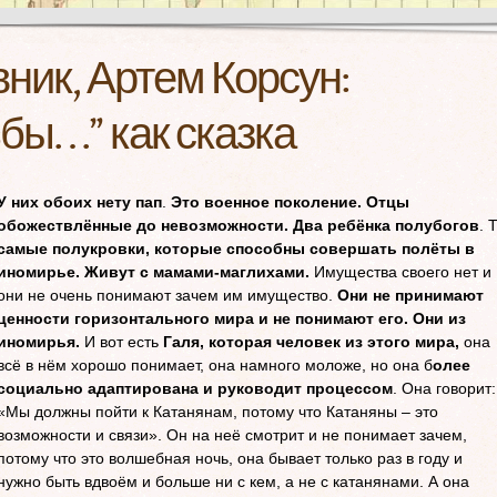
ник, Артем Корсун:
бы…” как сказка
У них обоих нету пап
.
Это военное поколение. Отцы
обожествлённые до невозможности. Два ребёнка полубогов
. 
самые полукровки, которые способны совершать полёты в
иномирье. Живут с мамами-маглихами.
Имущества своего нет и
они не очень понимают зачем им имущество.
Они не принимают
ценности горизонтального мира и не понимают его. Они из
иномирья.
И вот есть
Галя, которая человек из этого мира,
она
всё в нём хорошо понимает, она намного моложе, но она б
олее
социально адаптирована и руководит процессом
. Она говорит:
«Мы должны пойти к Катанянам, потому что Катаняны – это
возможности и связи». Он на неё смотрит и не понимает зачем,
потому что это волшебная ночь, она бывает только раз в году и
нужно быть вдвоём и больше ни с кем, а не с катанянами. А она