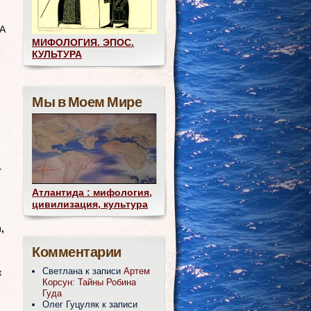
 А
МИФОЛОГИЯ. ЭПОС.
КУЛЬТУРА
Мы в Моем Мире
т
Атлантида : мифология,
цивилизация, культура
,
Комментарии
Светлана
к записи
Артем
к
Корсун: Тайны Робина
Гуда
Олег Гуцуляк
к записи