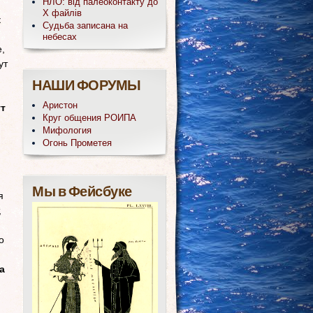
НЛО: від палеоконтакту до
Х файлів
к
Судьба записана на
небесах
,
ут
НАШИ ФОРУМЫ
Аристон
т
Круг общения РОИПА
Мифология
Огонь Прометея
Мы в Фейсбуке
я
,
о
а