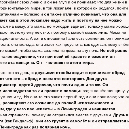
прогибает свою линию и он не глуп и он понимает, что для жизни в
горизонтальном мире, в той локапале, в которой он родился, пойти 
катанянам – полезно и
он также отлично понимает, что она для
нает как в этой локапале надо жить и поэтому на неё можно
ался на маму, это мама, но молодой вариант, только у мамы хорош
плохо, поэтому ему неютно, поэтому с мамой можно жить. Мама не
ациональность. А вот в отношении Гали есть сомнения, он понимае
сти, она молода, она знает как преуспеть, как одеться, кому в чём
его мамой, чтобы мама свалила из дома на эту ночь.
Но всё равно
и такое ощущение, что при всей её красоте и самости он
его эта женщина. Он – человек не этого мира.
что это за день,
с друзьями втроём ходит и принимает обряд
т что это – обряд и всем это повторяют.
Два друга
икстер, другой дурачок, что почти одно и то же. Он
ли исповедуется то ли просит о помощи:
вот, я нашёл женщину, у
умная и т.д. Но они-то его знают первый год и они понимают, что о
, расширяют его сознание до полной невозможности и
м, где у него все невесты – в Ленинграде» и начинается
нная странность, почему не отправился вместе с друзьями.
Друзья
га
(как Гендальф),
они его грузят в самолёт и он отправляется 
Ленинграде как раз полярная ночь.