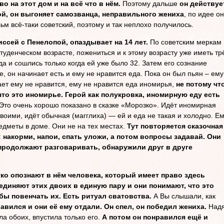
о на этот дом и на всё что в нём.
Поэтому дальше
он действуе
ой, он выгоняет самозванца, неправильного жениха
, по идее он
ьм всё-таки советский, поэтому и так неплохо получилось.
иссей с Пенелопой, опаздывает на 14 лет.
По советским меркам
туденческом возрасте, пожениться и к этому возрасту уже иметь тр
да и сошлись только когда ей уже было 32. Затем его сознание
, он начинает есть и ему не нравится еда. Пока он был пьян – ему
ает ему не нравится, ему не нравится еда иномирья,
не потому чт
что это иномирье. Герой как полукровка, иномирную еду есть
Это очень хорошо показано в сказке «Морозко». Идёт иномирная
своими, идёт обычная (магглиха) — ей и еда не такая и холодно. Е
едметы в доме. Они не на тех местах.
Тут повторяется сказочная
накорми, напои, спать уложи, а потом вопросы задавай. Они
продолжают разговаривать, обнаружили друг в друге
тко опознают в нём человека, который имеет право здесь
единяют этих двоих в единую пару и они понимают, что это
 бы повенчать их. Есть ритуал сватовства.
А Вы слышали, как
авился и они её ему отдали. Он спел, он победил жениха.
Над
ла обоих, впустила только его.
А потом он понравился ещё и