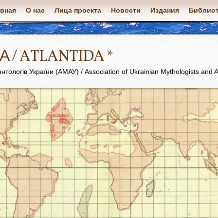
авная
О нас
Лица проекта
Новости
Издания
Библиот
А / ATLANTIDA *
нтологів України (АМАУ) / Association of Ukrainian Mythologists and A