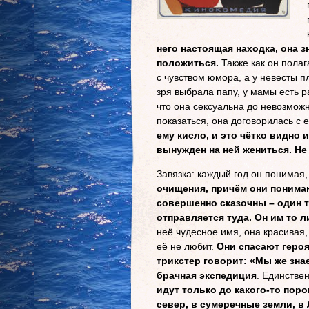
него настоящая находка, она з
положиться.
Также как он полаг
с чувством юмора, а у невесты 
зря выбрала папу, у мамы есть р
что она сексуальна до невозможно
показаться, она договорилась с 
ему кисло, и это чётко видно 
вынужден на ней жениться. Не 
Завязка: каждый год он понимая, 
очищения, причём они понимаю
совершенно сказочны – один тр
отправляется туда. Он им то 
неё чудесное имя, она красивая, 
её не любит.
Они спасают героя
трикстер говорит: «Мы же знае
брачная экспедиция
. Единстве
идут только до какого-то поро
север, в сумеречные земли, в 