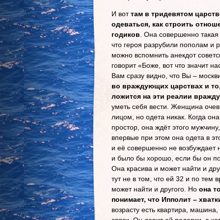
И вот
там в тридевятом царств
одеваться, как строить отноше
годиков
. Она совершенно такая
что героя разрубили пополам и 
можно вспомнить анекдот советс
говорит «Боже, вот что значит н
Вам сразу видно, что Вы – москв
во враждующих царствах и то,
ложится на эти реалии вражд
уметь себя вести. Женщина очев
лицом, но одета никак. Когда он
простор, она ждёт этого мужчину,
впервые при этом она одета в э
и её совершенно не возбуждает 
и было бы хорошо, если бы он по
Она красива и может найти и дру
тут не в том, что ей 32 и по те
может найти и другого. Но
она т
понимает, что Ипполит – хватк
возрасту есть квартира, машина, 