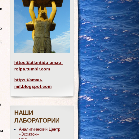
к
о
т,
https://atlantida-amau-
roipa.tumblr.com
https://amau-
mif.blogspot.com
н
НАШИ
ЛАБОРАТОРИИ
Аналитический Центр
на
«Эсхатон»