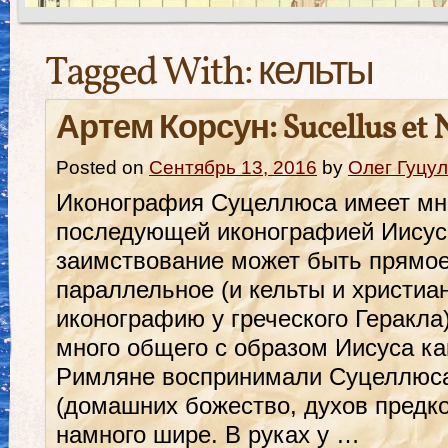
Tagged With:
кельты
Артем Корсун: Sucellus et 
Posted on
Сентябрь 13, 2016
by
Олег Гуцул
Иконография Суцеллюса имеет мн
последующей иконографией Иисус
заимствование может быть прямое
параллельное (и кельты и христиа
иконографию у греческого Геракла
много общего с образом Иисуса ка
Римляне воспринимали Суцеллюса 
(домашних божество, духов предко
намного шире. В руках у …