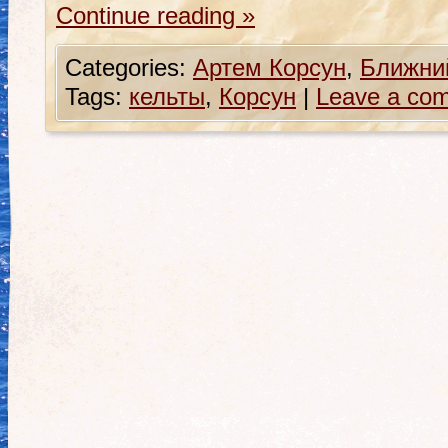
Continue reading
»
Categories:
Артем Корсун
,
Ближни
Tags:
кельты
,
Корсун
|
Leave a co