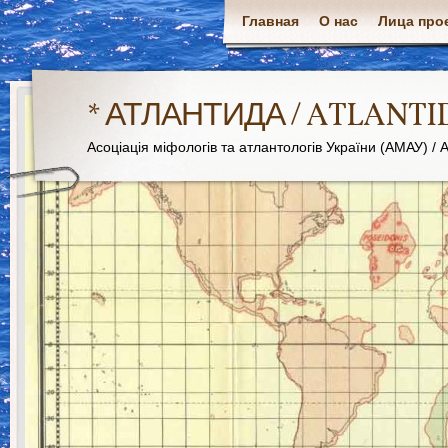
Главная
О нас
Лица про
* АТЛАНТИДА / ATLANTI
Асоціація міфологів та атлантологів України (АМАУ) / As