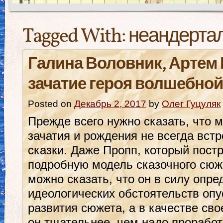
Tagged With:
неандерта
Галина Воловник, Артем 
зачатие героя волшебной
Posted on
Декабрь 2, 2017
by
Олег Гуцуляк
Прежде всего нужно сказать, что 
зачатия и рождения не всегда встр
сказки. Даже Пропп, который пост
подробную модель сказочного сюже
можно сказать, что он в силу опр
идеологических обстоятельств опу
развития сюжета, а в качестве св
он тщательнее, чем надо проработ