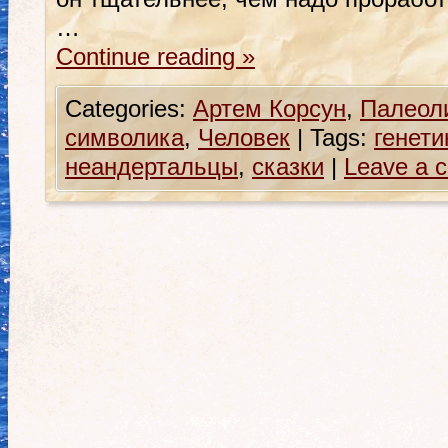
…
Continue reading
»
Categories:
Артем Корсун
,
Палеол
символика
,
Человек
|
Tags:
генети
неандертальцы
,
сказки
|
Leave a 