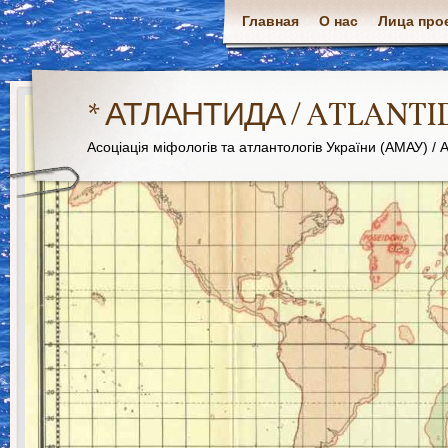
Главная
О нас
Лица про
* АТЛАНТИДА / ATLANTI
Асоціація міфологів та атлантологів України (АМАУ) / As