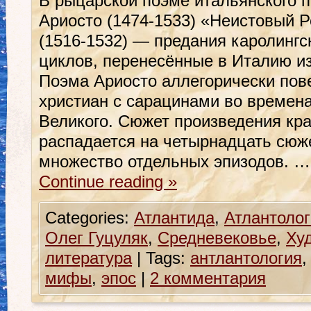
В рыцарской поэме итальянского 
Ариосто (1474-1533) «Неистовый Ро
(1516-1532) — предания каролингск
циклов, перенесённые в Италию из
Поэма Ариосто аллегорически пове
христиан с сарацинами во времен
Великого. Сюжет произведения кра
распадается на четырнадцать сюж
множество отдельных эпизодов. …
Continue reading
»
Categories:
Атлантида
,
Атлантолог
Олег Гуцуляк
,
Средневековье
,
Ху
литература
|
Tags:
антлантология
мифы
,
эпос
|
2 комментария