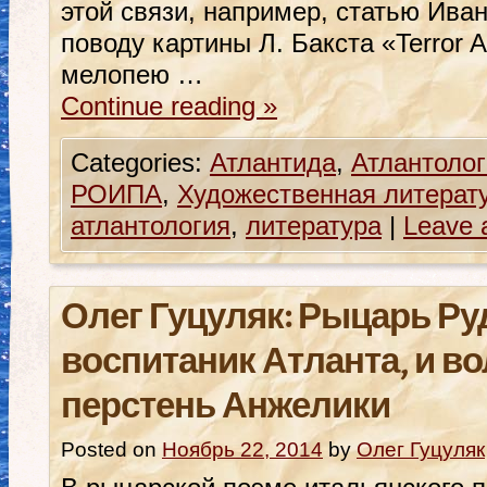
этой связи, например, статью Ива
поводу картины Л. Бакста «Terror A
мелопею …
Continue reading
»
Categories:
Атлантида
,
Атлантолог
РОИПА
,
Художественная литерат
атлантология
,
литература
|
Leave 
Олег Гуцуляк: Рыцарь Ру
воспитаник Атланта, и 
перстень Анжелики
Posted on
Ноябрь 22, 2014
by
Олег Гуцуляк