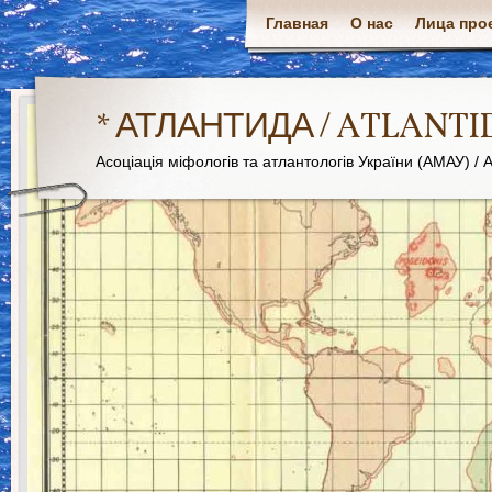
Главная
О нас
Лица про
* АТЛАНТИДА / ATLANTI
Асоціація міфологів та атлантологів України (АМАУ) / As