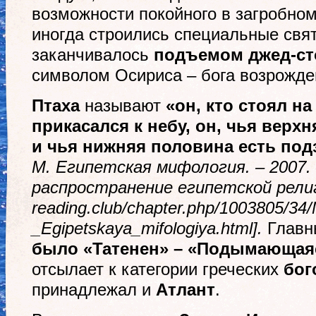
возможности покойного в загробном
иногда строились специальные свя
заканчивалось
подъемом джед-ст
символом Осириса – бога возрожде
Птаха
называют
«он, кто стоял на
прикасался к небу, он, чья верх
и чья нижняя половина есть по
М. Египетская мифология. – 2007. 
распространение египетской рели
reading.club/chapter.php/1003805/34
_Egipetskaya_mifologiya.html
].
Глав
было «Татенен» – «Подымающаяс
отсылает к категории греческих
бог
принадлежал и
Атлант
.