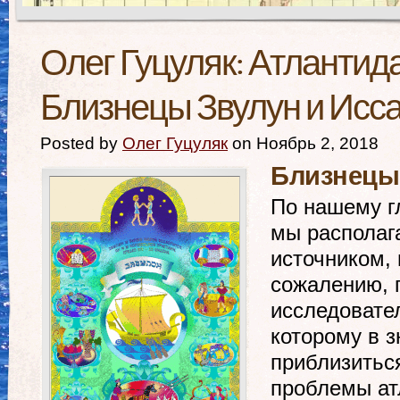
Олег Гуцуляк: Атлантида
Близнецы Звулун и Исс
Posted by
Олег Гуцуляк
on Ноябрь 2, 2018
Близнецы 
По нашему г
мы располаг
источником, 
сожалению, 
исследовател
которому в 
приблизитьс
проблемы ат