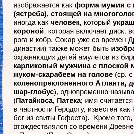
изображается как
форма мумии с 
(ястреба)
,
стоящей на многоголо
иногда как
человек
, который
укра
короной
, которая включает диск, 
рога и кобр. Сокар уже со времен Д
династии) также может быть
изобр
охраняющих детей амулетов из бир
карликовый
м
ужчина
c
плоской 
жуком-скарабеем на голове
(ср. 
коленопреклоненного Атланта, 
шар-глобус
), одновременно назыв
(
Патайкоса, Патека
; имя считается
в частности Геродоту, известен как 
бог из свиты Гефеста). Кроме того,
отождествлялся со времени Древне