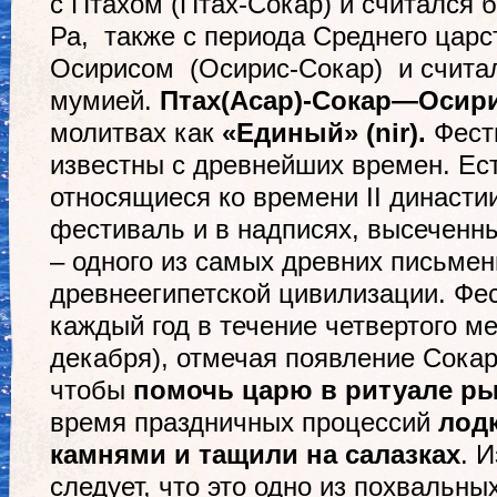
с Птахом (Птах-Сокар) и считался б
Ра, также с периода Среднего царс
Осирисом (Осирис-Сокар) и считал
мумией.
Птах(Асар)-
Сокар
—
Осир
молитвах как
«
Единый
»
(
nir
)
.
Фест
известны с древнейших времен. Ест
относящиеся ко времени II династи
фестиваль и в надписях, высеченн
– одного из самых древних письме
древнеегипетской цивилизации. Фе
каждый год в течение четвертого ме
декабря), отмечая появление Сокар
чтобы
помочь царю в ритуале ры
время праздничных процессий
лод
камнями и тащили на салазках
. 
следует, что это одно из похвальн