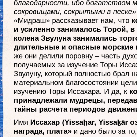
благодарности, ибо богатством 
сокровищами, сокрытыми в песке»
«Мидраш» рассказывает нам, что
к
и усиленно занималось Торой, в
колена Звулуна занимались торг
длительные и опасные морские 
же они делили поровну – часть дух
получаемых за изучение Торы Исса
Звулуну, который полностью брал н
материальном благосостоянии цели
изучению Торы Иссахара. И да, к
ко
принадлежали мудрецы, переда
тайны расчета периодов движени
Имя
Иссахар (Yissa
ḫ
ar, Yi
ssa
ḵ
ār о
награда, плата»
и дано было за то