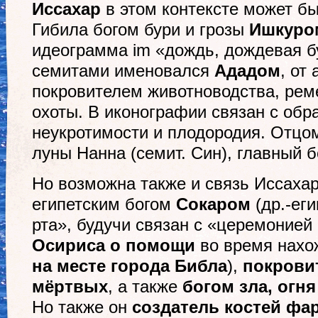
Иссахар
в этом контексте может бы
Гибила богом бури и грозы
Ишкур
идеограмма im «дождь, дождевая б
семитами именовался
Ададом
, от
покровителем животноводства, рем
охоты. В иконографии связан с об
неукротимости и плодородия. Отцо
луны Нанна (семит. Син), главный 
Но возможна также и связь Иссахар
египетским богом
Сокаром
(др.-еги
рта», будучи связан с «церемонией
Осириса о помощи
во время нахож
на месте города Библа
),
покрови
мёртвых
, а также
богом зла, огн
Но также он
создатель костей фа