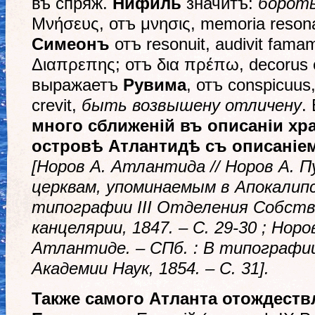
въ спряж.
Нифиль
значитъ:
борот
Μνήσευς, отъ μνησις, mеmoriа rеsona
Симеонъ
отъ resonuit, audivit fama
Διαπρεπης; отъ δια πρέπω, dесorus e
выражаетъ
Рувима
, отъ соnsріcuus
сrеvit,
быть возвышену отличену
.
много сближеній въ описаніи хр
остров
ѣ
Атлантид
ѣ
съ описаніе
[Норов А. Атлантида // Норов А. 
церквам, упоминаемым в Апокалипс
типографии
III
Отделения Собстве
канцелярии, 1847. – С. 29-
30 ;
Норов
Атлантиде. – СПб. : В типографи
Академии Наук, 1854. – С. 31
].
Также самого
Атланта отождеств