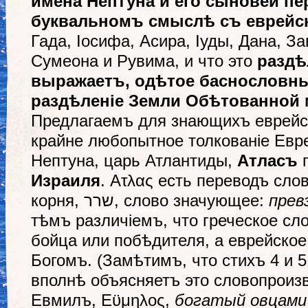
имена Нептуна и его сыновей п
буквальномъ смысл
ѣ
съ еврейс
Гада, Іосифа, Асира, Іуды, Дана, 
Сумеона и Рувима, и что это
разд
ѣ
выражаетъ, од
ѣ
тое баснослов
разд
ѣ
леніе Земли Об
ѣ
тованной 
Предлагаемъ для знающихъ еврейскі
крайне любопытное толкованіе Евре
Нептуна, царь Атлантиды,
Атласъ
п
Израиля
. Ατλας есть переводъ сло
корня, שרר, слово значующее:
прев
тѣмъ различіемъ, что греческое сл
бойца или побѣдителя, а еврейское
Богомъ. (Замѣтимъ, что стихъ 4 и 5
вполнѣ объясняетъ это словопроизв
Евмилъ, Εϋμηλος,
богатый овцами