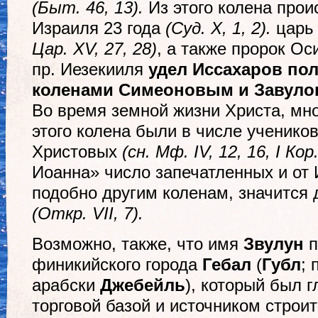
(Быт. 46, 13).
Из этого колена прои
Израиля 23 года
(Суд. X, 1, 2).
царь 
Цар. XV, 27, 28)
, а также пророк Ос
пр. Иезекииля
удел Иссахаров пол
коленами Симеоновым и Завул
Во время земной жизни Христа, мно
этого колена были в числе ученико
Христовых
(сн. Мф. IV, 12, 16, I Кор.
Иоанна» число запечатленных и от 
подобно другим коленам, значится
(Откр. VII, 7).
Возможно, также, что имя
Звулун
п
финикийского города
Гебал
(
Губл
; 
арабски
Джебейль
), который был г
торговой базой и источником строит