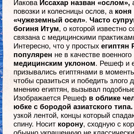
Иакова
Иссахар назван
«
ослом
»,
а
повозки и колесницы ослов, а
коня
«
чужеземный осел
»
.
Часто супру
богиня Итум
, о которой известно 
связана с медицинскими практикам
Интересно, что у простых
египтян
популярен
не в качестве военного 
медицинским уклоном
. Решеф и 
призывались египтянами в моменты
чтобы сразиться и победить злого д
мнению египтян, вызывал подобные
Изображается Решеф
в облике че
юбке с бородой азиатского типа.
узкой лентой, концы который спадаю
спину. Носит
корону
, сходную с ко
обычно украшенную не классически