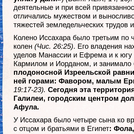
деятельные и при всей привязаннос
отличались мужеством и выносливо
тяжестей земледельческих трудов и
Колено Иссахара было третьим по 
колен
(Чис. 26:25)
. Его владения на
уделов Манассии и Ефрема и к югу
Кармилом и Иорданом, и занимало
плодоносной Изреельской равн
ней горами: Фавором, малым Ер
19:17-23).
Сегодня эта территория
Галилеи, городским центром до
Афула.
У Иссахара было четыре сына ко в
с отцом и братьями в Египет
: Фола