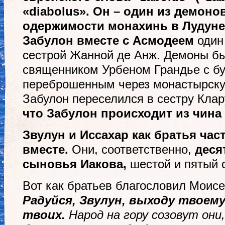
«diabolus». Он – один
из демоно
одержимости монахинь в Лудуне (
Забулон вместе с Асмодеем
один
сестрой Жанной де Анж. Демоны б
священником Урбеном Грандье с бу
переброшенным через монастырскую
Забулон переселился в сестру Клар
что Забулон происходит из чина
Звулун и Иссахар как братья ча
вместе.
Они, соответственно,
деся
сыновья Иакова,
шестой и пятый 
Вот как братьев благословил Моис
Радуйся, Звулун, выходу твоему
твоих.
Народ на гору созовут он