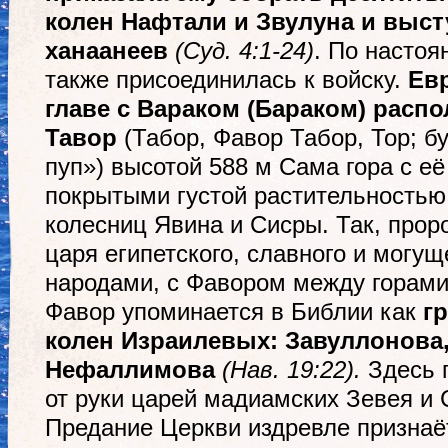
колен Нафтали и Звулуна и выст
ханаанеев
(Суд. 4:1-24)
. По насто
также присоединилась к войску.
Ев
главе с Вараком (Бараком) расп
Тавор
(Табор, Фавор Табор, Тор; б
пуп») высотой 588 м Сама гора с е
покрытыми густой растительностью
колесниц Явина и Сисры. Так, прор
царя египетского, славного и могу
народами, с Фавором между горам
Фавор упоминается в Библии как
г
колен Израилевых: Завуллонова,
Нефаллимова
(Нав. 19:22).
Здесь п
от руки царей мадиамских Зевея и
Предание Церкви издревле призна