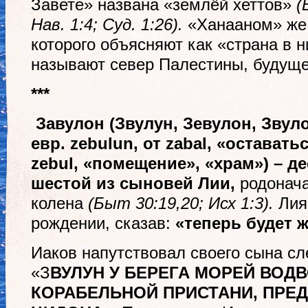
Завете» названа «землёй хеттов»
(
Нав. 1:4; Суд. 1:26).
«Ханааном» же
которого объясняют как «страна в н
называют север Палестины, будуще
***
Завулон (Звулун, Зевулон, Звуло
евр. zeb
u
l
u
n, от z
a
bal, «оставать
zeb
u
l, «помещение», «храм») – д
шестой из сыновей Лии,
родонача
колена
(Быт 30:19,20; Исх 1:3).
Лия 
рождении, сказав:
«теперь будет 
Иаков напутствовал своего сына с
«З
ВУЛУН У БЕРЕГА МОРЕЙ ВОДВ
КОРАБЕЛЬНОЙ ПРИСТАНИ, ПРЕД