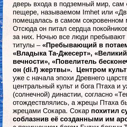
дверь входа в подземный мир, сам 
пещере, называемом Imhet или «Дв
помещалась в самом сокровенном м
Отсюда он питал сердца покойнико
за них. Ночью все люди пребывают 
титулы –
«Пребывающий в потаем
«Владыка Та-Джесерт», «Великий
вечности», «Повелитель бесконе
он (
di
.
f
) жертвы».
Центром культ
уже с начала эпохи Древнего царст
центральный культ и бога Птаха и 
(солнечной) династии, согласно «Т
отождествлялись, а жрецы Птаха 
жрецами Сокара. Сокар
похитил с
соблазнив её созданными им а