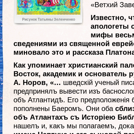
«Ветхий Заве
Известно, ч
Рисунок Татьяны Зеленченко
апологеты 
мифы весь
сведениями из священной еврей
миновало это и рассказа Платон
Как упоминает христианский па
Восток, академик и основатель 
А. Норов, «…
шведскій ученый писа
предпринялъ вывести изъ басносло
объ Атлантидѣ. Его предположенія
пополнены Баеромъ. Они оба
сбли
объ Атлантахъ съ Исторіею Биб
нашелъ и, какъ мы полагаемъ, док