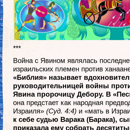
***
Война с Явином являлась последн
израильских племен против ханаан
«Библия» называет вдохновител
руководительницей войны проти
Явина пророчицу Дебору. В «Пе
она предстает как народная предво
Израиля»
(Суд. 4:4)
и «мать в Изра
к себе судью Варака (Барака), с
приказала ему собрать десятиты