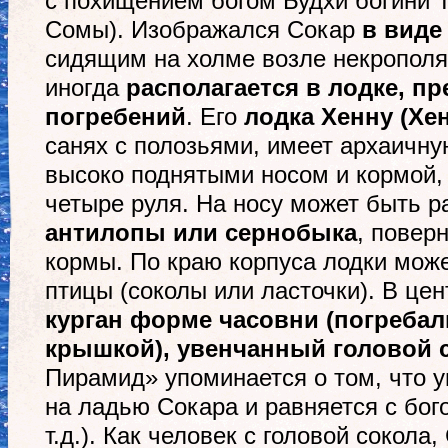
с похищением богом Будхи богини Т
Сомы). Изображался Сокар
в виде
сидящим на холме возле некрополя
иногда
располагается
в
лодке
, п
погребений
. Его
лодка Хенну (Хен
санях с полозьями, имеет архаичн
высоко поднятыми носом и кормой, 
четыре руля. На носу может быть 
антилопы или
серно
быка
, повер
кормы. По краю корпуса лодки може
птицы (соколы или ласточки). В цен
курган
форме
часовни (
погребал
крышкой), увенчанный головой 
Пирамид» упоминается о том, что 
на ладью Сокара и равняется с бого
т.д.). Как человек с головой сокола,