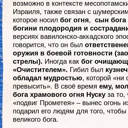
возможно в контексте месопотамск
Израиля, также связан с шумерск
которое носил
бог огня
,
сын бога
богини плодородия и сострада
версиях вавилонско-аккадского эп
говорится, что он был
ответствене
оружия в боевой готовности (за
стрелы).
Иногда как
бог очищающе
«Очистителем».
Гибил был
кузне
обладал мудростью
, которой «ни 
превысить». В своё время
ему, мо
бога храмового огня Нуску
за то,
«подвиг Прометея» – вынес огонь и
подарил его людям для того, чтобы 
великого бога.