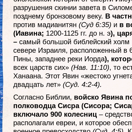
разрушения скинии завета в Силоме
позднему бронзовому веку.
В част
против мадианитян
(Суд 6:35)
и
в в
(Иавина
;
1200-1125 гг. до н. э
), ца
–
самый большой библейский холм (
севере Израиля, расположенный в 
Пины, западнее реки Иорда
), кото
всех царств сих»
(
Нав. 11:10)
, то е
Ханаана. Этот Явин «жестоко угне
двадцать лет»
(Суд. 4:2-4).
Согласно Библии,
войско Явина п
полководца Сисра
(Сисора; Сиса
включало 900 колесниц
– средств
располагали евреи, и которое обес
военное превосходство
(Суд. 4:5).
К