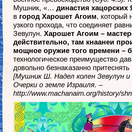
Мушник, «…
династия хацорских
в
город Харошет Агоим
, который 
узкого прохода, что соединяет равн
Зевулун.
Харошет Агоим – мастер
действительно, там кнаанеи про
мощное оружие того времени – 
технологическое преимущество да
довольно безнаказанно притеснять
[Мушник Ш. Надел колен Зевулун и
Очерки о земле Израиля. –
http://www.machanaim.org/history/shm-