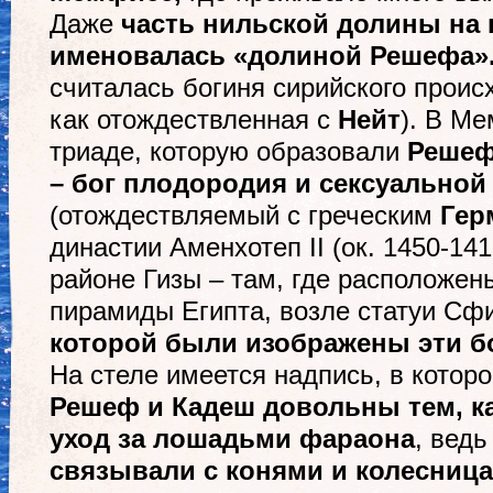
Даже
часть нильской долины на 
именовалась «долиной Решефа»
считалась богиня сирийского прои
как отождествленная с
Нейт
). В М
триаде, которую образовали
Решеф
– бог плодородия и сексуальной
(отождествляемый с греческим
Гер
династии Аменхотеп II (ок. 1450-1412
районе Гизы – там, где расположе
пирамиды Египта, возле статуи Сф
которой были изображены эти б
На стеле имеется надпись, в которо
Решеф и Кадеш довольны тем, к
уход за лошадьми фараона
, вед
связывали с конями и колесница