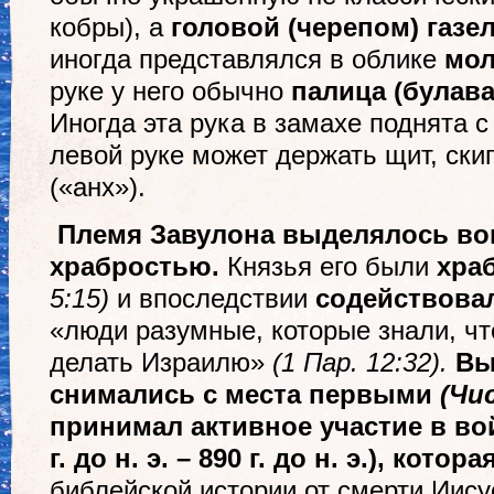
кобры), а
головой (черепом) газе
иногда представлялся в облике
мол
руке у него обычно
палица (булава
Иногда эта рука в замахе поднята с
левой руке может держать щит, скип
(«анх»).
Племя Завулона выделялось во
храбростью.
Князья его были
хра
5:15)
и впоследствии
содействова
«люди разумные, которые знали, чт
делать Израилю»
(1 Пар. 12:32).
Выс
снимались с места первыми
(Чис
принимал активное участие в вой
г. до н. э. – 890 г. до н. э.)
, котора
библейской истории от смерти Иису