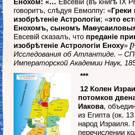
Енохом
: «…
Евсевій (въ книгѣ IX P
говоритъ, слѣдуя Ев­молпу: «
Греки
изобр
ѣ
теніе Астрологіи
; «
это ес
Енохомъ, сыномъ Ма
ѳ
усаиловы
Евсевій сказалъ, что
преданіе пр
изобр
ѣ
теніе Астрологіи Еноху
»
[
Исследования об Атлантиде. – СП
Императорской Академии Наук, 1854
***
12 Колен Изра
потомков двен
Иакова
, объеди
из Египта (ок. 13
народ Израиля. 
перечислении ко