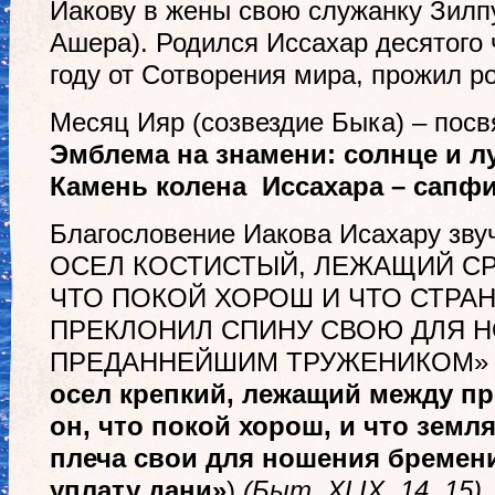
Иакову в жены свою служанку Зилп
Ашера). Родился Иссахар десятого 
году от Сотворения мира, прожил ро
Месяц Ияр (созвездие Быка) – пос
Эмблема на знамени: солнце и л
Камень колена Иссахара – сапфи
Благословение Иакова Исахару зву
ОСЕЛ КОСТИСТЫЙ, ЛЕЖАЩИЙ СРЕ
ЧТО ПОКОЙ ХОРОШ И ЧТО СТРАН
ПРЕКЛОНИЛ СПИНУ СВОЮ ДЛЯ Н
ПРЕДАННЕЙШИМ ТРУЖЕНИКОМ» (
осел крепкий, лежащий между пр
он, что покой хорош, и что земл
плеча свои для ношения бремени
уплату дани»
)
(Быт. ХLIХ, 14, 15).