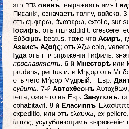
это גדח
овенъ
, выражаетъ имя
Гад
Писанія, означаетъ толпу, войско. 3
отъ αμφερω, άναφερω, ехtollo, sur su
І
осифъ
, отъ יםת аddidit, сrеscеrе 
Εύδαίμον beatus, тоже что
Асиръ
Азаисъ Άζαής
; отъ Άζω сolо, vеnеro
Іуда
отъ ירח спряженіи Гифиль, з
прославляетъ
. 6-й
Мнестор
ѣ
или 
рrudеns, реritus или Μηςορ отъ Μηδ
отъ чего Μήςορ Мудрый. Евр.
Дан
судить
. 7-й
Автохθеонъ
Άυτοχθων, 
tеrrа, оже что въ Евр.
Завулонъ
, отъ ובל, т. е. juхt
сohabitavit. 8-й
Еласиппъ
Έλασίππος;
ехреditіо, или отъ έλάυνω, ех реllеr
ϊππος, усугубляющимъ выраженіе; 