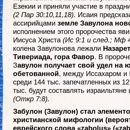
Езекии и приняли участие в праздн
(2 Пар 30:10,11,18).
Исаия предсказ
ассирийцами
земле Завулона нов
исполнением этого пророчества яв
Иисуса Христа
(Ис 9:1 и след.; Мф 
колена Завулонова лежали
Назарет
Тивериада, гора Фавор
. В пророч
З
авулон получает свой удел на 
обетованной
, между Иссахаром и
среди 144 тыс. запечатленных из 12
тыс. будут составлять израильтяне 
(Откр 7:8).
Забулон (Завулон)
стал элемент
христианской мифологии (вероят
еврейского слова «zabolus» («zab