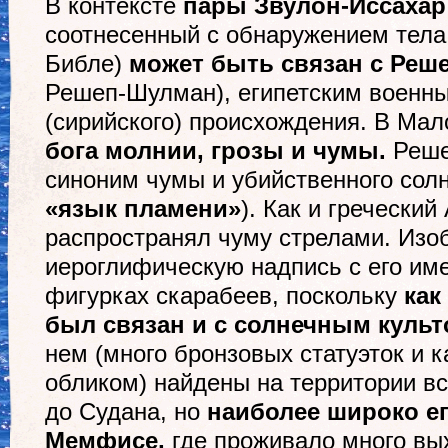
В контексте
пары Звулон-Иссаха
соотнесенный с обнаружением тела
Библе)
может быть связан с Ре
Решеп-Шулман), египетским военны
(сирийского) происхождения. В Мал
бога молнии, грозы и чумы.
Реше
синоним чумы и убийственного сол
«
язык пламени
»
). Как и гречески
распространял чуму стрелами. Изо
иероглифическую надпись с его име
фигурках скарабеев, поскольку
как
был связан и с солнечным куль
нем (много бронзовых статуэток и к
обликом) найдены на территории вс
до Судана, но
наиболее широко ег
Мемфисе,
где проживало много вы