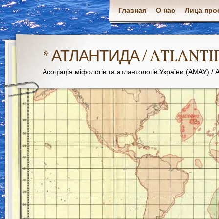
Главная
О нас
Лица про
* АТЛАНТИДА / ATLANTI
Асоціація міфологів та атлантологів України (АМАУ) / As