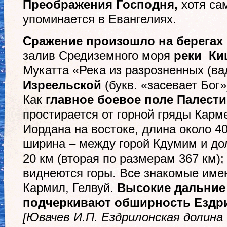
Преображения Господня,
хотя са
упоминается в Евангелиях.
Сражение произошло
на берегах
залив Средиземного моря
реки
Ки
Мукатта‏‎‎‎ «Река из разрозненных 
Изреельской
(букв. «засевает Бог
Как
главное боевое поле Палест
простирается от горной гряды Карм
Иордана на востоке, длина около 4
ширина – между горой Кдумим и до
20 км (вторая по размерам 367 км)
виднеются горы. Все знакомые име
Кармил, Гелвуй.
Высокие дальние
подчеркивают обширность Ездр
[Ювачев И.П. Ездрилонская долина 