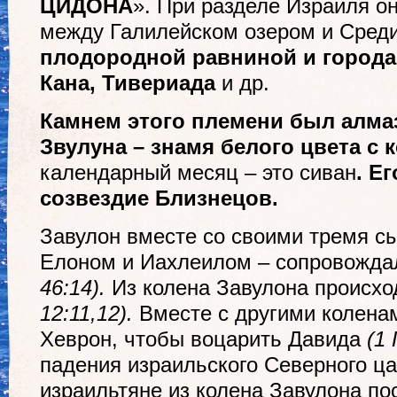
ЦИДОНА
». При разделе Израиля о
между Галилейском озером и Сред
плодородной равниной и города
Кана, Тивериада
и др.
Камнем этого племени был алмаз
Звулуна – знамя белого цвета с 
календарный месяц – это сиван
. Е
созвездие Близнецов.
Завулон вместе со своими тремя с
Елоном и Иахлеилом – сопровождал
46:14).
Из колена Завулона происхо
12:11,12).
Вместе с другими колена
Хеврон, чтобы воцарить Давида
(1 
падения израильского Северного ц
израильтяне из колена Завулона п