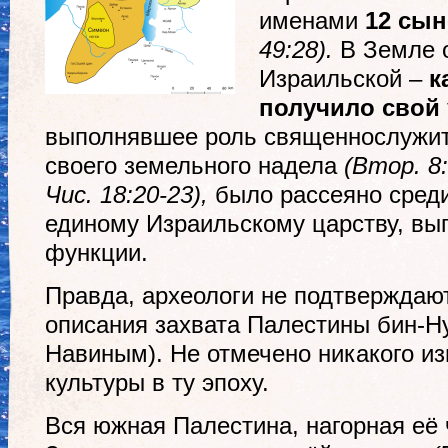
именами
12 сын
49:28).
В Земле 
Израильской –
к
получило свой 
выполнявшее роль священнослужит
своего земельного надела
(Втор. 8:
Чис. 18:20-23),
было рассеяно среди
единому Израильскому царству, вы
функции.
Правда, археологи не подтверждают
описания захвата Палестины бин-Н
Навиным). Не отмечено никакого и
культуры в ту эпоху.
Вся южная Палестина, нагорная её 