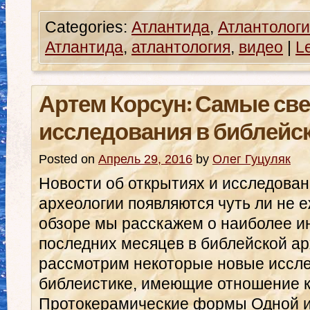
Categories:
Атлантида
,
Атлантологи
Атлантида
,
атлантология
,
видео
|
L
Артем Корсун: Самые све
исследования в библейс
Posted on
Апрель 29, 2016
by
Олег Гуцуляк
Новости об открытиях и исследован
археологии появляются чуть ли не 
обзоре мы расскажем о наиболее и
последних месяцев в библейской ар
рассмотрим некоторые новые иссле
библеистике, имеющие отношение к
Протокерамические формы Одной и