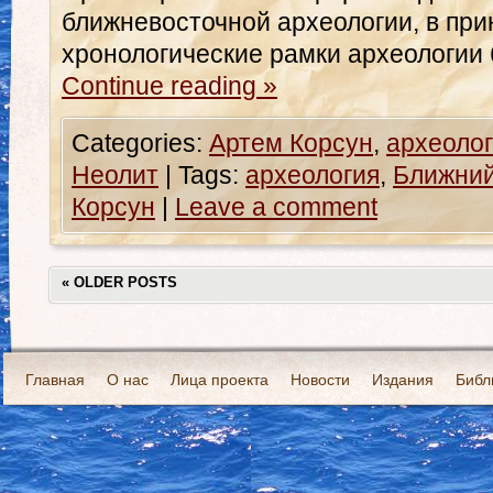
ближневосточной археологии, в пр
хронологические рамки археологии 
Continue reading
»
Categories:
Артем Корсун
,
археоло
Неолит
|
Tags:
археология
,
Ближний
Корсун
|
Leave a comment
«
OLDER POSTS
Главная
О нас
Лица проекта
Новости
Издания
Библ