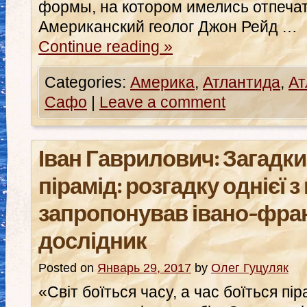
формы, на котором имелись отпечатк
Американский геолог Джон Рейд …
Continue reading
»
Categories:
Америка
,
Атлантида
,
Ат
Сафо
|
Leave a comment
Іван Гаврилович: Загадки
пірамід: розгадку однієї з
запропонував івано-фра
дослідник
Posted on
Январь 29, 2017
by
Олег Гуцуляк
«Світ боїться часу, а час боїться пі