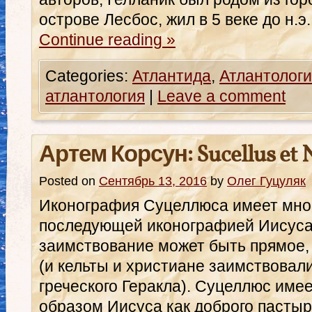
острове Лесбос, жил в 5 веке до н.э
Continue reading
»
Categories:
Атлантида
,
Атлантологи
атлантология
|
Leave a comment
Артем Корсун: Sucellus et 
Posted on
Сентябрь 13, 2016
by
Олег Гуцуляк
Иконография Суцеллюса имеет мног
последующей иконографией Иисуса
заимствование может быть прямое,
(и кельты и христиане заимствовал
греческого Геракла). Суцеллюс имее
образом Иисуса как доброго пасты