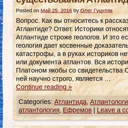
существования Атланти
Posted on
Май 25, 2016
by
Олег Гуцуляк
Вопрос. Как вы относитесь к расска
Атлантиде? Ответ. Историки относя
Атлантиде строже геологов. И это ес
геология дает косвенные доказател
катастрофы, а в руках историков не
или документа атлантов. Вся истор
Платоном якобы со свидетельства С
ней научно строго, является …
Continue reading
»
Categories:
Атлантида
,
Атлантологи
атлантология
,
Ефремов
|
Leave a 