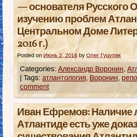
— основателя Русского 
изучению проблем Атлан
Центральном Доме Литер
2016 г.)
Posted on
Июнь 2, 2016
by
Олег Гуцуляк
Categories:
Александр Воронин
,
Ат
|
Tags:
атлантология
,
Воронин
,
реп
comment
Иван Ефремов: Наличие 
Атлантиде есть уже дока