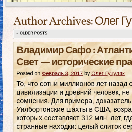
Author Archives:
Олег Г
«
OLDER POSTS
Владимир Сафо : Атлант
Свет — исторические пр
Posted on
Февраль 3, 2017
by
Олег Гуцуляк
То, что сотни миллионов лет назад
цивилизации и древний человек, не
сомнения. Для примера, доказательс
Уилбортонские шахты в США, возрас
которых составляет 312 млн. лет, г
странные находки: целый слиток с