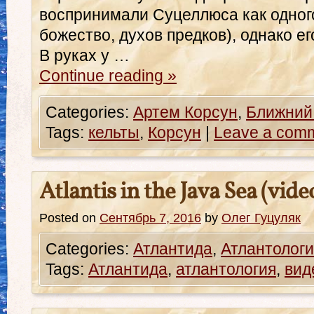
воспринимали Суцеллюса как одног
божество, духов предков), однако е
В руках у …
Continue reading
»
Categories:
Артем Корсун
,
Ближний
Tags:
кельты
,
Корсун
|
Leave a com
Atlantis in the Java Sea (vide
Posted on
Сентябрь 7, 2016
by
Олег Гуцуляк
Categories:
Атлантида
,
Атлантологи
Tags:
Атлантида
,
атлантология
,
вид