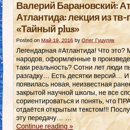
Валерий Барановский: А
Атлантида: лекция из тв
«Тайный plus»
Posted on
Май 19, 2016
by
Олег Гуцуляк
Легендарная ‪#‎Атлантида‬! Что это
народов, оформленные в произведе
таки реальность? Сотни лет люди п
разгадку… Есть десятки версий… И 
появилась новая, неизвестная ран
закрытой научной школы, не все с
сориентироваться и понять, что ПРА
отдаётся открытым текстом!!! Пос
эту передачу… …
Continue reading
»